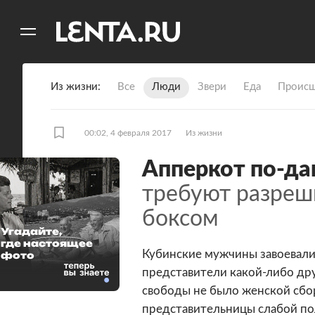
11
A
Из жизни
Все
Люди
Звери
Еда
Происш
00:02, 4 февраля 2017
Из жизни
Апперкот по-да
требуют разреш
боксом
10 фото
Угадайте,
где настоящее
Кубинские мужчины завоевали
фото
представители какой-либо дру
свободы не было женской сбор
представительницы слабой по