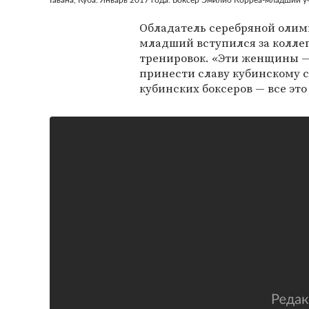
Гавана, Куба. Январь 2017 года. Боксер Эмилио Корреа-младший у
Обладатель серебряной олим
младший вступился за коллег
тренировок. «Эти женщины —
принести славу кубинскому с
кубинских боксеров — все это