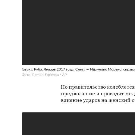
Гавана, Куба. Январь 2017 года. Слева — Идамелис Морено, справ
Фото: Ramon Espinosa / AP
Но правительство колеблется
предложение и проводят мед
влияние ударов на женский о