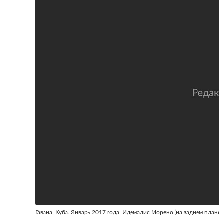
Гавана, Куба. Январь 2017 года. Идемалис Морено (на заднем план