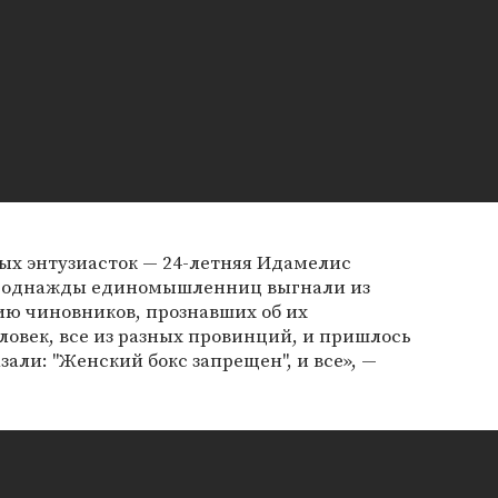
х энтузиасток — 24-летняя Идамелис
ак однажды единомышленниц выгнали из
ию чиновников, прознавших об их
еловек, все из разных провинций, и пришлось
зали: "Женский бокс запрещен", и все», —