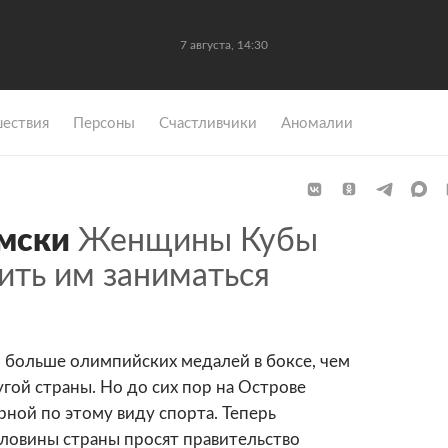
7 августа, 14:30
ествия
Персоны
Счастливчики
Аномалии
мски
Женщины Кубы
ить им заниматься
 больше олимпийских медалей в боксе, чем
гой страны. Но до сих пор на Острове
ной по этому виду спорта. Теперь
ловины страны просят правительство