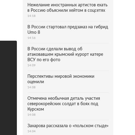
Нежелание иностранных артистов ехать
в Россию объяснили хейтом в соцсетях
14:18
В России стартовал предзаказ на гибрид
Umo 8
14:16
В России сделали вывод об
атаковавшем крымский курорт катере
ВСУ по его фото
14:09
Перспективы мировой экономики
оценили
14:08
Отмечена необычная деталь участия
северокорейских солдат в боях под
Курском
14:08
Захарова рассказала о «польском стыде»
14:04