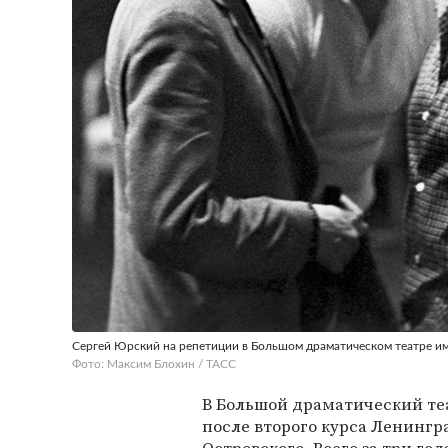
Сергей Юрский на репетиции в Большом драматическом театре им
Фото: Максим Блохин / ТАСС
В Большой драматический те
после второго курса Ленингр