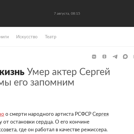
7 августа, 08:15
ниги
Искусство
Театр
жизнь
Умер актер Сергей
мы его запомним
но
о смерти народного артиста РСФСР
Сергея
ду от остановки сердца. О его кончине
ссовета
, где он работал в качестве режиссера.