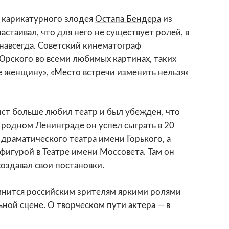
з карикатурного злодея
Остапа Бендера
из
настаивал, что для него не существует ролей, в
 навсегда. Советский кинематограф
Юрского во всеми любимых картинах, таких
е женщину», «Место встречи изменить нельзя»
тист больше любил театр и был убежден, что
В родном Ленинграде он успел сыграть в 20
 драматического театра имени Горького, а
 фигурой в Театре имени Моссовета. Там он
создавал свои постановки.
мнится российским зрителям яркими ролями
льной сцене. О творческом пути актера — в