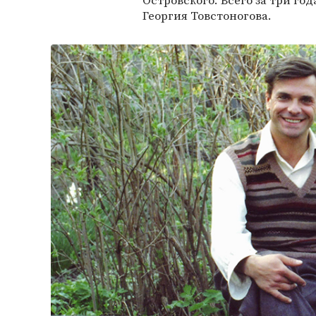
Островского. Всего за три го
Георгия Товстоногова.