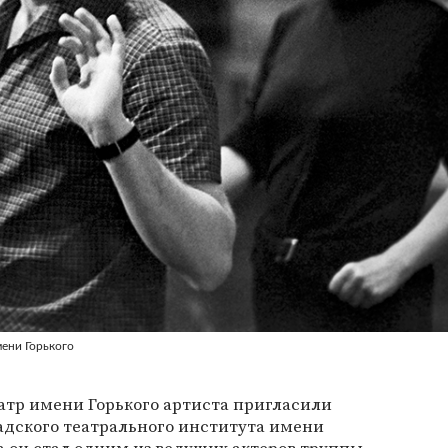
ени Горького
атр имени Горького артиста пригласили
адского театрального института имени