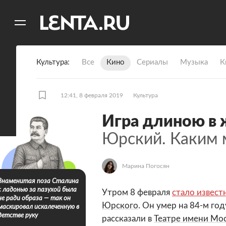
11
A
Культура
Все
Кино
Сериалы
Музыка
К
12:41, 8 февраля 2019
Культура
Игра длиною в 
Юрский. Каким 
Марина Погосян
9 фото
Знаменитая поза Сталина
с ладонью за пазухой была
Утром 8 февраля
стало извест
не ради образа — так он
Юрского
. Он умер на 84-м го
маскировал искалеченную в
детстве руку
рассказали в
Театре имени Мо