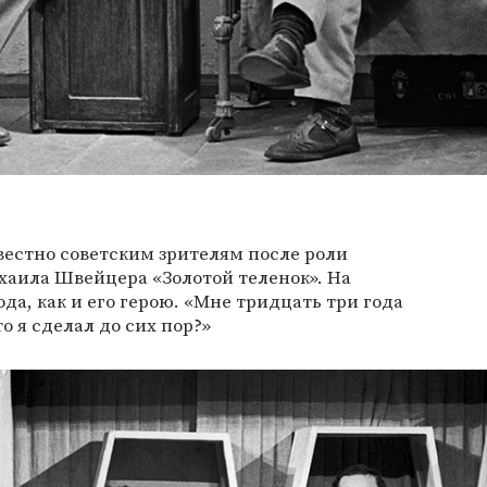
вестно советским зрителям после роли
хаила Швейцера «Золотой теленок». На
да, как и его герою. «Мне тридцать три года
о я сделал до сих пор?»