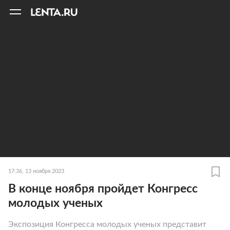
11
A
17:36, 13 ноября 2023
В конце ноября пройдет Конгресс
молодых ученых
Экспозиция Конгресса молодых ученых представит