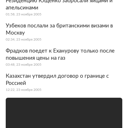
Резиденцию Ющенко забросали яйцами и
апельсинами
Мир
Бывший СССР
01:58, 23 ноября 2005
Экономика
Силовые структуры
Узбеков послали за британскими визами в
Москву
Наука и техника
Спорт
02:34, 23 ноября 2005
Культура
Интернет и СМИ
Фрадков поедет к Еханурову только после
повышения цены на газ
Ценности
Путешествия
03:48, 23 ноября 2005
Из жизни
Среда обитания
Казахстан утвердил договор о границе с
Россией
Забота о себе
Авто
12:22, 23 ноября 2005