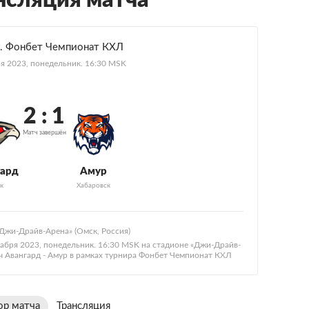
нсляция матча
. Фонбет Чемпионат КХЛ
я 2023, понедельник. 16:30 MSK
2 : 1
Матч завершён
гард
Амур
к
Хабаровск
Джи-Драйв-Арена» (Омск, Россия)
абря 2023, понедельник. 16:30 MSK на стадионе «Джи-Драйв-
тч Авангард - Амур в рамках турнира Фонбет Чемпионат КХЛ
ор матча
Трансляция