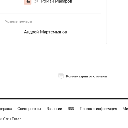
Роман Макаров
Нп
59
Главные тренеры
Андрей Мартемьянов
Комментарии отключены
держка
Спецпроекты
Вакансии
RSS
Правовая информация
Ми
е
Ctrl+Enter