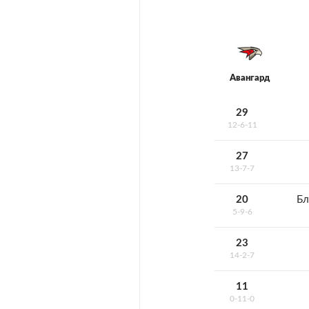
Авангард
29
12-6-11
27
13-7-7
20
Бл
5-9-6
23
14-2-7
11
0-11-0