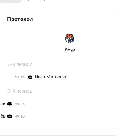
Протокол
Амур
2-й период
Иван Мищенко
31:16'
3-й период
ше
44:26'
чёв
49:10'