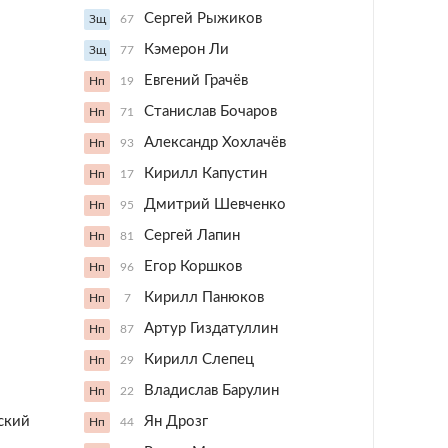
Сергей Рыжиков
Зщ
67
Кэмерон Ли
Зщ
77
Евгений Грачёв
Нп
19
Станислав Бочаров
Нп
71
Александр Хохлачёв
Нп
93
Кирилл Капустин
Нп
17
Дмитрий Шевченко
Нп
95
Сергей Лапин
Нп
81
Егор Коршков
Нп
96
Кирилл Панюков
Нп
7
Артур Гиздатуллин
Нп
87
Кирилл Слепец
Нп
29
Владислав Барулин
Нп
22
ский
Ян Дрозг
Нп
44