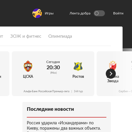
Игры
Лента добра
Войти
рт
ЗОЖ и фитнес
Олимпиада
Сегодня
20:30
(Мск)
н
ЦСКА
Ростов
Црвена
Звезда
Альфа-Банк Российская Премьер-лига
|
3-й тур
Сербия — 
Последние новости
Россия ударила «Искандерами» по
Киеву, поражены два важных объекта.