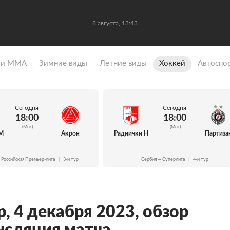
8 августа, 13:43
 и ММА
Зимние виды
Летние виды
Хоккей
Автоспо
Сегодня
Сегодня
18:00
18:00
(Мск)
(Мск)
М
Акрон
Раднички Н
Партиза
 Российская Премьер-лига
|
3-й тур
Сербия — Суперлига
|
4-й тур
р, 4 декабря 2023, обзор