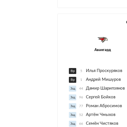
Авангард
Илья Проскуряков
Вр
5
Андрей Мишуров
Вр
1
Дамир Шарипзянов
Зщ
44
Сергей Бойков
Зщ
96
Роман Абросимов
Зщ
77
Артём Чмыхов
Зщ
52
Семён Чистяков
Зщ
66