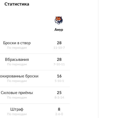
Статистика
Амур
Броски в створ
28
По периодам
11-10-7
Вбрасывания
28
По периодам
7-10-11
окированные броски
16
По периодам
5-10-1
Силовые приёмы
25
По периодам
8-3-14
Штраф
8
По периодам
2-6-0