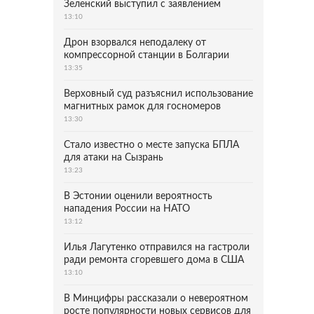
Зеленский выступил с заявлением
13:10
Дрон взорвался неподалеку от
компрессорной станции в Болгарии
13:35
Верховный суд разъяснил использование
магнитных рамок для госномеров
13:30
Стало известно о месте запуска БПЛА
для атаки на Сызрань
13:23
В Эстонии оценили вероятность
нападения России на НАТО
13:12
Илья Лагутенко отправился на гастроли
ради ремонта сгоревшего дома в США
13:10
В Минцифры рассказали о невероятном
росте популярности новых сервисов для