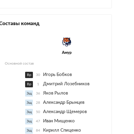
Составы команд
Амур
Основной состав
Игорь Бобков
Вр
30
Дмитрий Лозебников
Вр
1
Яков Рылов
Зщ
36
Александр Брынцев
Зщ
28
Александр Щемеров
Зщ
50
Иван Мищенко
Зщ
47
Кирилл Спиценко
Зщ
84