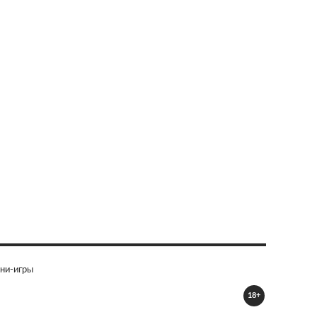
ни-игры
18+