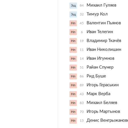
Михаил Гуляев
Зщ
84
Тимур Кол
Зщ
32
Валентин Пьянов
Нп
45
Иван Телегин
Нп
6
Владимир Ткачёв
Нп
19
Иван Николишин
Нп
11
Иван Игумнов
Нп
14
Райан Спунер
Нп
51
Рид Буше
Нп
86
Игорь Гераськин
Нп
89
Марк Верба
Нп
43
Михаил Беляев
Нп
83
Игорь Мартынов
Нп
70
Денис Венгрыжанов
Нп
15