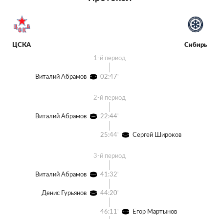
ЦСКА
Сибирь
1-й период
Виталий Абрамов
02:47'
2-й период
Виталий Абрамов
22:44'
25:44'
Сергей Широков
3-й период
Виталий Абрамов
41:32'
Денис Гурьянов
44:20'
46:11'
Егор Мартынов