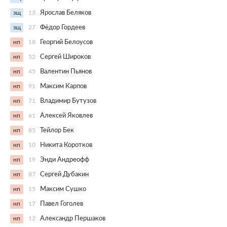
зщ
13
Ярослав Беляков
зщ
27
Фёдор Гордеев
нп
18
Георгий Белоусов
нп
52
Сергей Широков
нп
45
Валентин Пьянов
нп
91
Максим Карпов
нп
71
Владимир Бутузов
нп
61
Алексей Яковлев
нп
85
Тейлор Бек
нп
10
Никита Коротков
нп
19
Энди Андреофф
нп
87
Сергей Дубакин
нп
15
Максим Сушко
нп
17
Павел Гоголев
нп
12
Александр Першаков