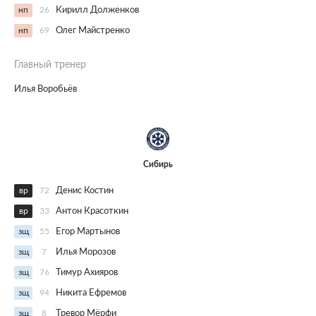
нп
26
Кирилл Долженков
нп
69
Олег Майстренко
Главный тренер
Илья Воробьёв
Сибирь
вр
72
Денис Костин
вр
33
Антон Красоткин
зщ
55
Егор Мартынов
зщ
7
Илья Морозов
зщ
76
Тимур Ахияров
зщ
94
Никита Ефремов
зщ
8
Тревор Мёрфи