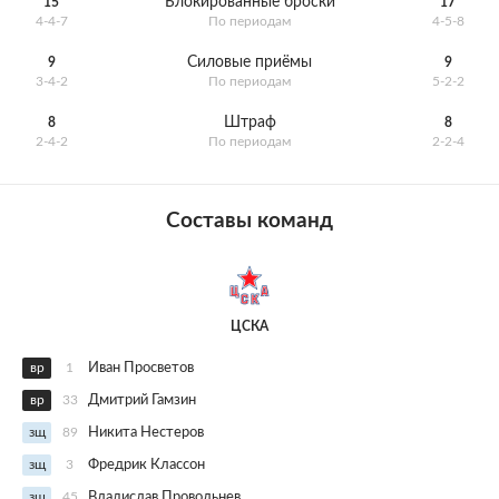
Блокированные броски
15
17
4-4-7
По периодам
4-5-8
Силовые приёмы
9
9
3-4-2
По периодам
5-2-2
Штраф
8
8
2-4-2
По периодам
2-2-4
Составы команд
ЦСКА
вр
1
Иван Просветов
вр
33
Дмитрий Гамзин
зщ
89
Никита Нестеров
зщ
3
Фредрик Классон
зщ
45
Владислав Провольнев