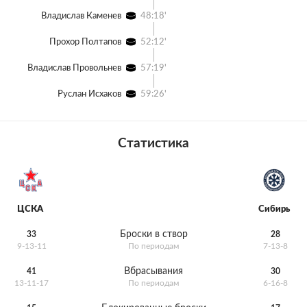
Владислав Каменев
48:18'
Прохор Полтапов
52:12'
Владислав Провольнев
57:19'
Руслан Исхаков
59:26'
Статистика
ЦСКА
Сибирь
Броски в створ
33
28
9-13-11
По периодам
7-13-8
Вбрасывания
41
30
13-11-17
По периодам
6-16-8