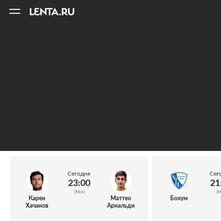
11
A
Сегодня
Сег
23:00
21
(Мск)
(М
Карен
Маттео
Бохум
Хачанов
Арнальди