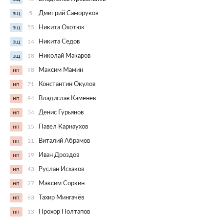
зщ
5
Дмитрий Саморуков
зщ
55
Никита Охотюк
зщ
14
Никита Седов
зщ
18
Николай Макаров
нп
98
Максим Мамин
нп
71
Константин Окулов
нп
94
Владислав Каменев
нп
34
Денис Гурьянов
нп
15
Павел Карнаухов
нп
11
Виталий Абрамов
нп
19
Иван Дроздов
нп
43
Руслан Исхаков
нп
27
Максим Соркин
нп
63
Тахир Мингачёв
нп
13
Прохор Полтапов