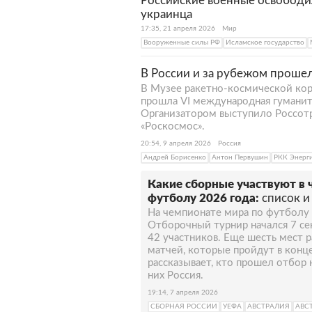
Российские военные освободил
украинца
17:35, 21 апреля 2026
Мир
Вооруженные силы РФ
Исламское государство
В России и за рубежом прошел
В Музее ракетно-космической кор
прошла VI международная гуманита
Организатором выступило Россот
«Роскосмос».
20:54, 9 апреля 2026
Россия
Андрей Борисенко
Антон Первушин
РКК Энерг
Какие сборные участвуют в 
футболу 2026 года:
список и
На чемпионате мира по футболу 
Отборочный турнир начался 7 се
42 участников. Еще шесть мест 
матчей, которые пройдут в конце
рассказывает, кто прошел отбор
них Россия.
19:14, 7 апреля 2026
СБОРНАЯ РОССИИ
УЕФА
АВСТРАЛИЯ
АВС