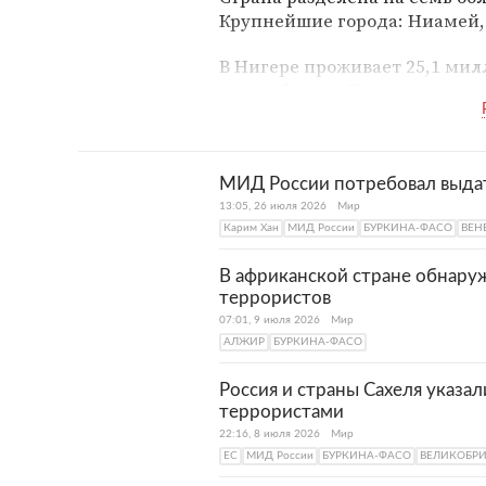
Крупнейшие города: Ниамей,
В Нигере проживает 25,1 мил
разнообразен. Большинство с
численности идут на­ро­ды, го­в
фульбе, йоруба, гурма. На се
В древности Нигер был одни
МИД России потребовал выда
культуры, а сегодня страна с
13:05, 26 июля 2026
Мир
пустынного климата для жиз
Карим Хан
МИД России
БУРКИНА-ФАСО
ВЕН
запад страны, которые относя
территории находятся под угр
В африканской стране обнару
террористов
голода.
07:01, 9 июля 2026
Мир
АЛЖИР
БУРКИНА-ФАСО
Россия и страны Сахеля указа
террористами
22:16, 8 июля 2026
Мир
ЕС
МИД России
БУРКИНА-ФАСО
ВЕЛИКОБР