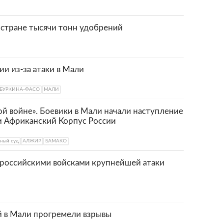
 стране тысячи тонн удобрений
ии из-за атаки в Мали
БУРКИНА-ФАСО
МАЛИ
й войне». Боевики в Мали начали наступление
и Африканский Корпус России
ный суд
АЛЖИР
БАМАКО
 российскими войсками крупнейшей атаки
й в Мали прогремели взрывы