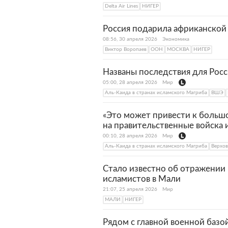
Delta Air Lines
НИГЕР
Россия подарила африканской
08:56, 30 апреля 2026
Экономика
Виктор Воропаев
ООН
МОСКВА
НИГЕР
Названы последствия для Росс
05:00, 28 апреля 2026
Мир
Аль-Каида в странах исламского Магриба
ВШЭ
«Это может привести к большо
на правительственные войска 
00:10, 28 апреля 2026
Мир
Аль-Каида в странах исламского Магриба
Верхов
Стало известно об отражении
исламистов в Мали
21:07, 25 апреля 2026
Мир
МАЛИ
НИГЕР
Рядом с главной военной базо