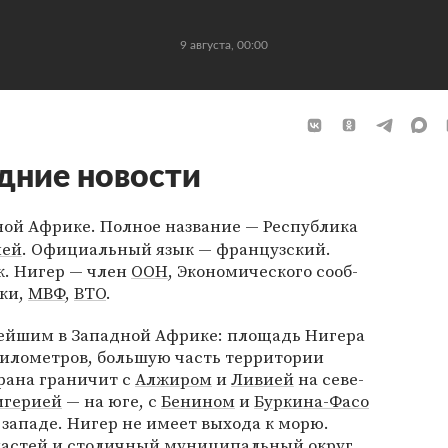
9 августа, 00:00
дние новости
ной Африке. Полное название — Республика
мей
. Официальный язык — французский.
. Нигер — член
ООН
, Эко­но­мического со­об­
­ки,
МВФ
,
ВТО
.
нейшим в Западной Африке: площадь Нигера
километров, большую часть территории
ана гра­ни­чит с
Ал­жи­ром
и
Ли­ви­ей
на се­ве­
­ге­ри­ей
— на юге, с
Бе­ни­ном
и
Бур­ки­на-Фа­со
за­па­де. Нигер не имеет выхода к морю.
бластей и столичный муниципальный округ.