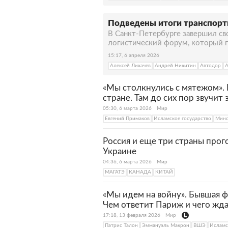
Подведены итоги транспорт
В Санкт-Петербурге завершил с
логистический форум, который п
15:17, 6 апреля 2026
Алексей Лихачев
Андрей Никитин
Автодор
А
«Мы столкнулись с мятежом». 
стране. Там до сих пор звучит 
05:30, 6 марта 2026
Мир
Евгений Примаков
Исламское государство
Мино
Россия и еще три страны про
Украине
04:36, 6 марта 2026
Мир
МАГАТЭ
КАНАДА
КИТАЙ
«Мы идем на войну». Бывшая ф
Чем ответит Париж и чего жда
17:18, 13 февраля 2026
Мир
Патрис Талон
Эммануэль Макрон
ВШЭ
Исламс