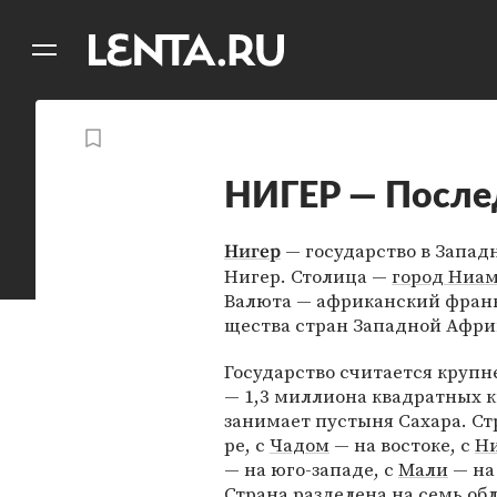
11
A
НИГЕР — После
— государство в Запад
Нигер
Нигер. Столица —
город Ниа
Валюта — африканский франк
ще­ст­ва стран Западной Аф­ри
Государство считается круп
— 1,3 миллиона квадратных 
занимает пустыня Сахара. Стр
ре, с
Ча­дом
— на вос­то­ке, c
Ни
— на юго-за­па­де, с
Ма­ли
— на 
Страна разделена на семь о