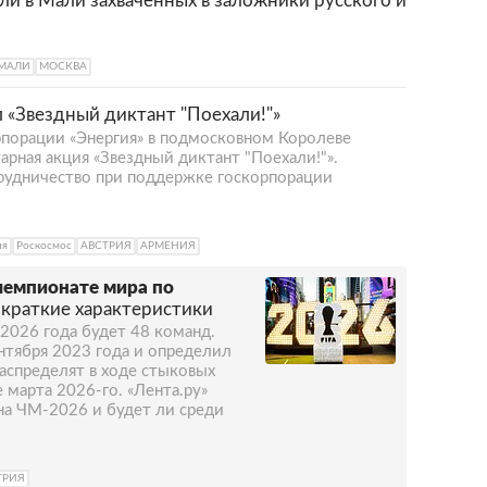
и в Мали захваченных в заложники русского и
МАЛИ
МОСКВА
 «Звездный диктант "Поехали!"»
порации «Энергия» в подмосковном Королеве
рная акция «Звездный диктант "Поехали!"».
рудничество при поддержке госкорпорации
ия
Роскосмос
АВСТРИЯ
АРМЕНИЯ
чемпионате мира по
 краткие характеристики
2026 года будет 48 команд.
нтября 2023 года и определил
распределят в ходе стыковых
 марта 2026-го. «Лента.ру»
 на ЧМ-2026 и будет ли среди
ТРИЯ