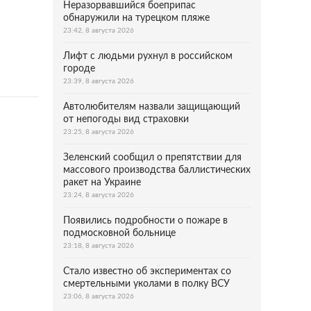
Неразорвавшийся боеприпас
обнаружили на турецком пляже
23:42, 8 августа 2026
Лифт с людьми рухнул в российском
городе
23:39, 8 августа 2026
Автолюбителям назвали защищающий
от непогоды вид страховки
23:25, 8 августа 2026
Зеленский сообщил о препятствии для
массового производства баллистических
ракет на Украине
23:24, 8 августа 2026
Появились подробности о пожаре в
подмосковной больнице
23:18, 8 августа 2026
Стало известно об экспериментах со
смертельными уколами в полку ВСУ
23:06, 8 августа 2026