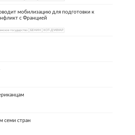
роводит мобилизацию для подготовки к
онфликт с Францией
амское государство
БЕНИН
КОТ-Д'ИВУАР
»
ериканцам
м семи стран