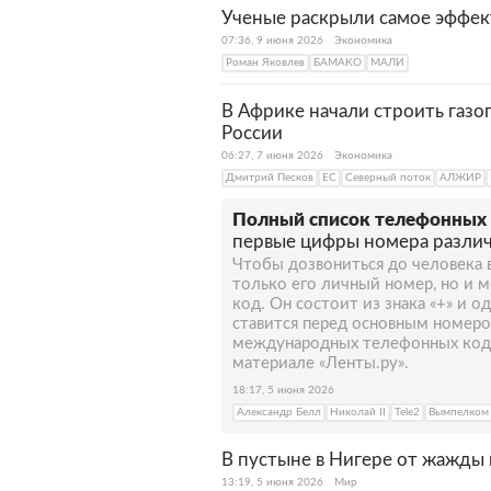
Ученые раскрыли самое эффек
07:36, 9 июня 2026
Экономика
Роман Яковлев
БАМАКО
МАЛИ
В Африке начали строить газо
России
06:27, 7 июня 2026
Экономика
Дмитрий Песков
ЕС
Северный поток
АЛЖИР
Полный список телефонных 
первые цифры номера различ
Чтобы дозвониться до человека в
только его личный номер, но и
код. Он состоит из знака «+» и о
ставится перед основным номеро
международных телефонных кодов
материале «Ленты.ру».
18:17, 5 июня 2026
Александр Белл
Николай II
Tele2
Вымпелком
В пустыне в Нигере от жажды 
13:19, 5 июня 2026
Мир