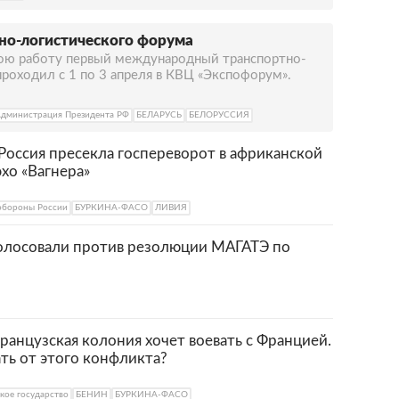
но-логистического форума
вою работу первый международный транспортно-
роходил с 1 по 3 апреля в КВЦ «Экспофорум».
дминистрация Президента РФ
БЕЛАРУСЬ
БЕЛОРУССИЯ
Россия пресекла госпереворот в африканской
эхо «Вагнера»
бороны России
БУРКИНА-ФАСО
ЛИВИЯ
голосовали против резолюции МАГАТЭ по
ранцузская колония хочет воевать с Францией.
ть от этого конфликта?
кое государство
БЕНИН
БУРКИНА-ФАСО