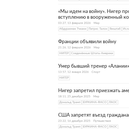
«Мы идем на войну». Нигер п
вступлению в вооруженный к
03:27, 13 февраля 2026
Мир
Абдурахман Тчиани
Патрис Талон
Генштаб
Исл
Франции объявили войну
21:26, 12 февраля 2026
Мир
НИГЕР
Соединённые Штаты Америки
Умер бывший тренер «Алании
13:57, 12 января 2026
Спорт
НИГЕР
Нигер запретил приезжать ам
18:11, 25 декабря 2025
Мир
Дональд Трамп
БУРКИНА-ФАСО
ЛАОС
США запретят въезд граждана
23:22, 16 декабря 2025
Путешествия
Дональд Трамп
БУРКИНА-ФАСО
ЛАОС