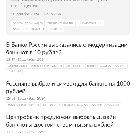
сообщения.
18 декабря 2024
Экономика
Александр Чекмарев
Михаил Мишустин
Жигулёвская ГЭС
АМУРСКАЯ ОБЛАСТЬ
ВАНИНО
В Банке России высказались о модернизации
банкнот в 10 рублей
13:37, 12 декабря 2024
Сергей Белов
Эльвира Набиуллина
Банк России
Гознак
БАШКОРТОСТАН
РОССИЯ
Россияне выбрали символ для банкноты 1000
рублей
12:31, 12 декабря 2024
Эльвира Набиуллина
Банк России
Гознак
БАШКОРТОСТАН
РОССИЯ
Центробанк предложил выбрать дизайн
банкноты достоинством тысяча рублей
11:24, 29 ноября 2024