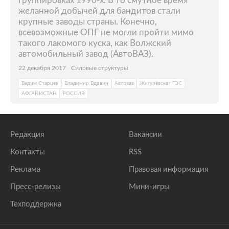
группировках 1990-х. В то смутное время
желанной добычей для бандитов стали
крупные заводы страны. Конечно,
всевозможные ОПГ не могли пройти мимо
такого лакомого куска, как Волжский
автомобильный завод (АвтоВАЗ).
22 декабря 2017
Силовые структуры
Вадим Старцев
Владимир Вдовин
Автоваз
Жигулёвская ГЭС
АФГАНИСТАН
РОССИЯ
Редакция
Вакансии
Контакты
RSS
Реклама
Правовая информация
Пресс-релизы
Мини-игры
Техподдержка