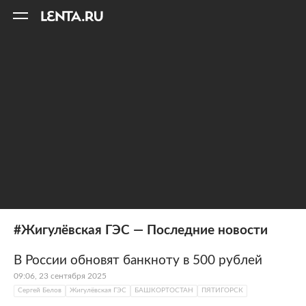
11
A
#Жигулёвская ГЭС — Последние новости
В России обновят банкноту в 500 рублей
09:06, 23 сентября 2025
Сергей Белов
Жигулёвская ГЭС
БАШКОРТОСТАН
ПЯТИГОРСК