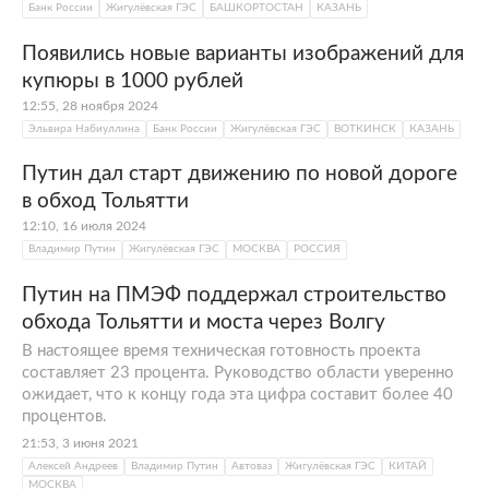
Банк России
Жигулёвская ГЭС
БАШКОРТОСТАН
КАЗАНЬ
Появились новые варианты изображений для
купюры в 1000 рублей
12:55, 28 ноября 2024
Эльвира Набиуллина
Банк России
Жигулёвская ГЭС
ВОТКИНСК
КАЗАНЬ
Путин дал старт движению по новой дороге
в обход Тольятти
12:10, 16 июля 2024
Владимир Путин
Жигулёвская ГЭС
МОСКВА
РОССИЯ
Путин на ПМЭФ поддержал строительство
обхода Тольятти и моста через Волгу
В настоящее время техническая готовность проекта
составляет 23 процента. Руководство области уверенно
ожидает, что к концу года эта цифра составит более 40
процентов.
21:53, 3 июня 2021
Алексей Андреев
Владимир Путин
Автоваз
Жигулёвская ГЭС
КИТАЙ
МОСКВА