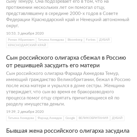
сыну Темуру. Она подозревает его в том, что на
протяжении нескольких лет он помогал отцу,
представлявшему в середине 2000-х годов в Совете
Федерации Краснодарский край и Ненецкий автономный
округ.
10:53, 3 декабря 2020
Роман Абрамович
Татьяна Ахмедова
Bloomberg
Forbes
ДУБАЙ
КРАСНОДАРСКИЙ КРАЙ
Сын российского олигарха сбежал в Россию
от решившей засудить его матери
Сын российского олигарха Фархада Ахмедова Темур,
имеющий гражданство Великобритании, бежал в Россию
после иска матери и укрылся в доме сестры. Женщина
утверждает, что сын во время ее бракоразводного
процесса помог отцу спрятать причитающиеся ей по
разделу имущества деньги.
19:39, 2 декабря 2020
Татьяна Ахмедова
Фархад Ахмедов
Google
ВЕЛИКОБРИТАНИЯ
ДУБАЙ
Бывшая жена российского олигарха засудила