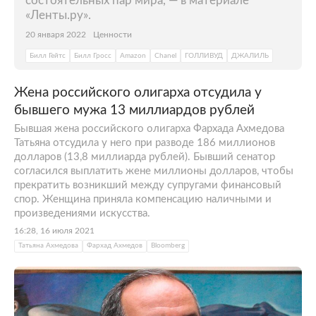
состоятельных пар мира, — в материале
«Ленты.ру».
20 января 2022
Ценности
Билл Гейтс
Билл Гросс
Amazon
Chanel
ГОЛЛИВУД
ДЖАЛИЛЬ
Жена российского олигарха отсудила у
бывшего мужа 13 миллиардов рублей
Бывшая жена российского олигарха Фархада Ахмедова
Татьяна отсудила у него при разводе 186 миллионов
долларов (13,8 миллиарда рублей). Бывший сенатор
согласился выплатить жене миллионы долларов, чтобы
прекратить возникший между супругами финансовый
спор. Женщина приняла компенсацию наличными и
произведениями искусства.
16:28, 16 июля 2021
Татьяна Ахмедова
Фархад Ахмедов
Bloomberg