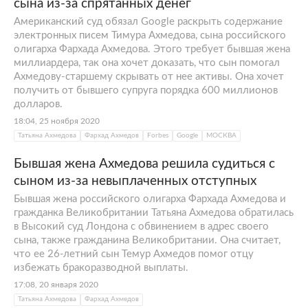
сына из-за спрятанных денег
Американский суд обязал Google раскрыть содержание
электронных писем Тимура Ахмедова, сына российского
олигарха Фархада Ахмедова. Этого требует бывшая жена
миллиардера, так она хочет доказать, что сын помогал
Ахмедову-старшему скрывать от нее активы. Она хочет
получить от бывшего супруга порядка 600 миллионов
долларов.
18:04, 25 ноября 2020
Татьяна Ахмедова
Фархад Ахмедов
Forbes
Google
МОСКВА
Бывшая жена Ахмедова решила судиться с
сыном из-за невыплаченных отступных
Бывшая жена российского олигарха Фархада Ахмедова и
гражданка Великобритании Татьяна Ахмедова обратилась
в Высокий суд Лондона с обвинением в адрес своего
сына, также гражданина Великобритании. Она считает,
что ее 26-летний сын Темур Ахмедов помог отцу
избежать бракоразводной выплаты.
17:08, 20 января 2020
Татьяна Ахмедова
Фархад Ахмедов