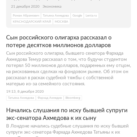
21 декабря 2020
Экономика
Роман Абрамович
Татьяна Ахмедова
Google
Lenta.ru
КРАСНОДАРСКИЙ КРАЙ
МОСКВА
Сын российского олигарха рассказал о
потере десятков миллионов долларов
Сын российского олигарха, бывшего сенатора Фархада
Ахмедова Темур рассказал о том, что будучи студентом
потерял 50 миллионов долларов, подаренных ему отцом,
на рискованных сделках на фондовом рынке. Об этом он
рассказал в расках судебной тяжбы с собственной
матерью из-за семейного состояния.
19:13, 8 декабря 2020
Татьяна Ахмедова
Фархад Ахмедов
Bloomberg
Начались слушания по иску бывшей супруги
экс-сенатора Ахмедова к их сыну
В Лондоне начались судебные слушания по иску бывшей
супруги экс-сенатора Фархада Ахмедова Татьяны к их