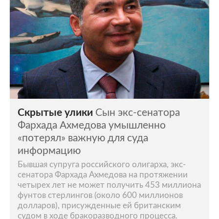
Скрытые улики
Сын экс-сенатора
Фархада Ахмедова умышленно
«потерял» важную для суда
информацию
Бывшая супруга российского олигарха, экс-
сенатора Фархада Ахмедова на протяжении
четырех лет не может получить 453 миллиона
фунтов стерлингов (около 600 миллионов
долларов), присужденные ей британским
судом в ходе бракоразводного процесса.