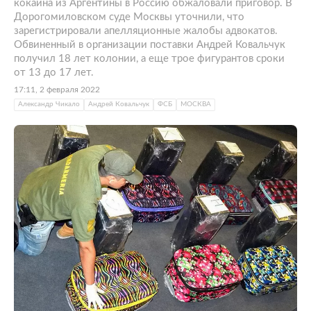
кокаина из Аргентины в Россию обжаловали приговор. В
Дорогомиловском суде Москвы уточнили, что
зарегистрировали апелляционные жалобы адвокатов.
Обвиненный в организации поставки Андрей Ковальчук
получил 18 лет колонии, а еще трое фигурантов сроки
от 13 до 17 лет.
17:11, 2 февраля 2022
Александр Чикало
Андрей Ковальчук
ФСБ
МОСКВА