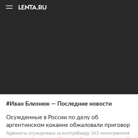
11
A
#Иван Близнюк — Последние новости
Осужденные в России по делу об
аргентинском кокаине обжаловали приговор
Адвокаты осужденных за контрабанду 362 килограммов