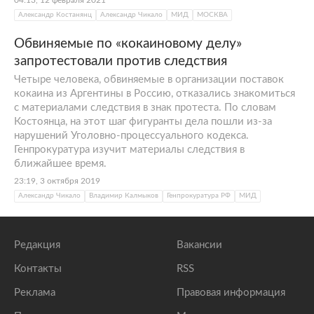
Александр Костанянц
Александр Чикало
МИД
МОСКВА
Обвиняемые по «кокаиновому делу»
запротестовали против следствия
Четыре человека, обвиняемые в организации поставок
кокаина из Аргентины в Россию, отказались знакомиться
с материалами следствия в знак протеста. По словам
Костоянца, на этот шаг фигуранты дела пошли из-за
нарушений Уголовно-процессуального кодекса.
Генпрокуратура изучит материалы следствия в
ближайшее время.
23:19, 3 октября 2019
Александр Чикало
Владимир Калмыков
Генпрокуратура РФ
МИД
Редакция
Вакансии
Контакты
RSS
Реклама
Правовая информация