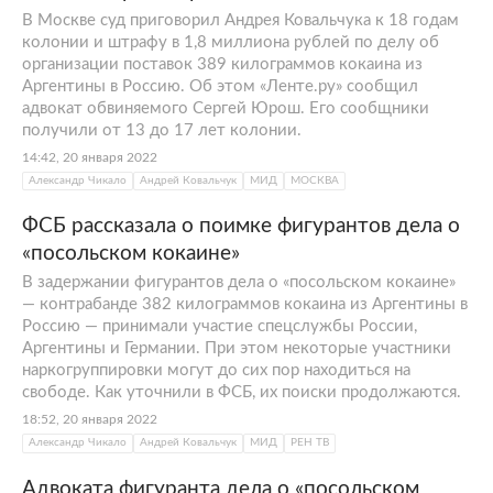
В Москве суд приговорил Андрея Ковальчука к 18 годам
колонии и штрафу в 1,8 миллиона рублей по делу об
организации поставок 389 килограммов кокаина из
Аргентины в Россию. Об этом «Ленте.ру» сообщил
адвокат обвиняемого Сергей Юрош. Его сообщники
получили от 13 до 17 лет колонии.
14:42, 20 января 2022
Александр Чикало
Андрей Ковальчук
МИД
МОСКВА
ФСБ рассказала о поимке фигурантов дела о
«посольском кокаине»
В задержании фигурантов дела о «посольском кокаине»
— контрабанде 382 килограммов кокаина из Аргентины в
Россию — принимали участие спецслужбы России,
Аргентины и Германии. При этом некоторые участники
наркогруппировки могут до сих пор находиться на
свободе. Как уточнили в ФСБ, их поиски продолжаются.
18:52, 20 января 2022
Александр Чикало
Андрей Ковальчук
МИД
РЕН ТВ
Адвоката фигуранта дела о «посольском