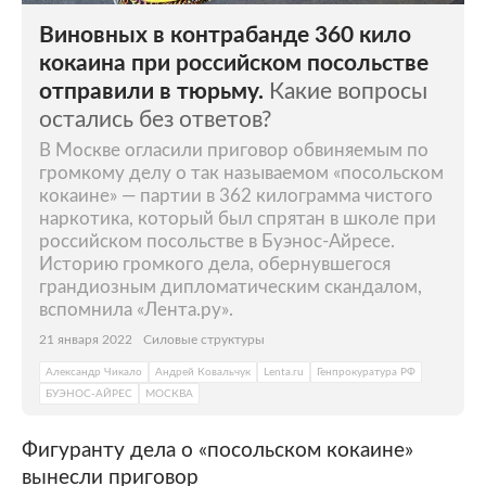
Виновных в контрабанде 360 кило
кокаина при российском посольстве
отправили в тюрьму.
Какие вопросы
остались без ответов?
В Москве огласили приговор обвиняемым по
громкому делу о так называемом «посольском
кокаине» — партии в 362 килограмма чистого
наркотика, который был спрятан в школе при
российском посольстве в Буэнос-Айресе.
Историю громкого дела, обернувшегося
грандиозным дипломатическим скандалом,
вспомнила «Лента.ру».
21 января 2022
Силовые структуры
Александр Чикало
Андрей Ковальчук
Lenta.ru
Генпрокуратура РФ
БУЭНОС-АЙРЕС
МОСКВА
Фигуранту дела о «посольском кокаине»
вынесли приговор