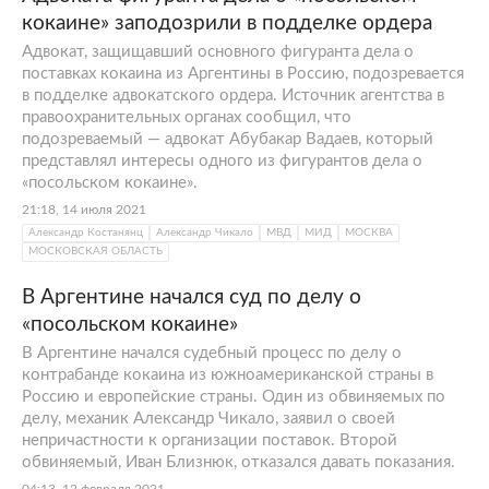
кокаине» заподозрили в подделке ордера
Адвокат, защищавший основного фигуранта дела о
поставках кокаина из Аргентины в Россию, подозревается
в подделке адвокатского ордера. Источник агентства в
правоохранительных органах сообщил, что
подозреваемый — адвокат Абубакар Вадаев, который
представлял интересы одного из фигурантов дела о
«посольском кокаине».
21:18, 14 июля 2021
Александр Костанянц
Александр Чикало
МВД
МИД
МОСКВА
МОСКОВСКАЯ ОБЛАСТЬ
В Аргентине начался суд по делу о
«посольском кокаине»
В Аргентине начался судебный процесс по делу о
контрабанде кокаина из южноамериканской страны в
Россию и европейские страны. Один из обвиняемых по
делу, механик Александр Чикало, заявил о своей
непричастности к организации поставок. Второй
обвиняемый, Иван Близнюк, отказался давать показания.
04:13, 12 февраля 2021