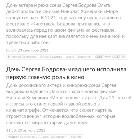
Дочь актера и режиссера Сергея Бодрова Ольга
дебютировала в фильме Николая Хомерики «Море
волнуется раз». В 2021 году картину представили на
фестивале «Кинотавр». Бодрова призналась, что
волновалась перед показом фильма на фестивале,
поскольку для нее картина является очень значимой и
трепетной работой.
08:24, 23 сентября 2021
Николай Хомерика
Ольга Бодрова
газета "Известия"
СЕВЕРНАЯ ОСЕТИЯ
Дочь Сергея Бодрова-младшего исполнила
первую главную роль в кино
Дочь российского актера и кинорежиссера Сергея
Бодрова-младшего Ольга сыграла в новом фильме
Николая Хомерики «Море волнуется раз». Для 23-летней
актрисы это стало первой главной ролью в
кинематографе. Отмечается, что сюжет картины
строится вокруг истории возлюбленных, которые
сбегают от мира в старый дом в лесу.
11:53, 20 августа 2021
Андрей Смоляков
Андрей Тарковский
StarHit