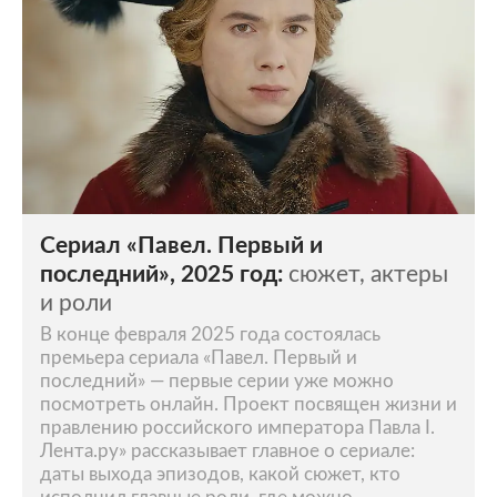
Сериал «Павел. Первый и
последний», 2025 год:
сюжет, актеры
и роли
В конце февраля 2025 года состоялась
премьера сериала «Павел. Первый и
последний» — первые серии уже можно
посмотреть онлайн. Проект посвящен жизни и
правлению российского императора Павла I.
Лента.ру» рассказывает главное о сериале:
даты выхода эпизодов, какой сюжет, кто