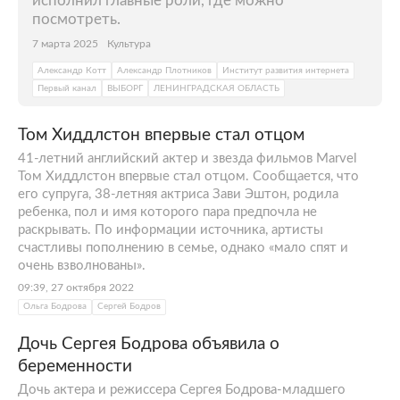
исполнил главные роли, где можно
посмотреть.
7 марта 2025
Культура
Александр Котт
Александр Плотников
Институт развития интернета
Первый канал
ВЫБОРГ
ЛЕНИНГРАДСКАЯ ОБЛАСТЬ
Том Хиддлстон впервые стал отцом
41-летний английский актер и звезда фильмов Marvel
Том Хиддлстон впервые стал отцом. Сообщается, что
его супруга, 38-летняя актриса Зави Эштон, родила
ребенка, пол и имя которого пара предпочла не
раскрывать. По информации источника, артисты
счастливы пополнению в семье, однако «мало спят и
очень взволнованы».
09:39, 27 октября 2022
Ольга Бодрова
Сергей Бодров
Дочь Сергея Бодрова объявила о
беременности
Дочь актера и режиссера Сергея Бодрова-младшего