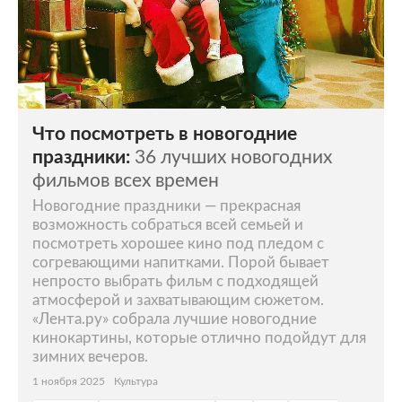
Что посмотреть в новогодние
праздники:
36 лучших новогодних
фильмов всех времен
Новогодние праздники — прекрасная
возможность собраться всей семьей и
посмотреть хорошее кино под пледом с
согревающими напитками. Порой бывает
непросто выбрать фильм с подходящей
атмосферой и захватывающим сюжетом.
«Лента.ру» собрала лучшие новогодние
кинокартины, которые отлично подойдут для
зимних вечеров.
1 ноября 2025
Культура