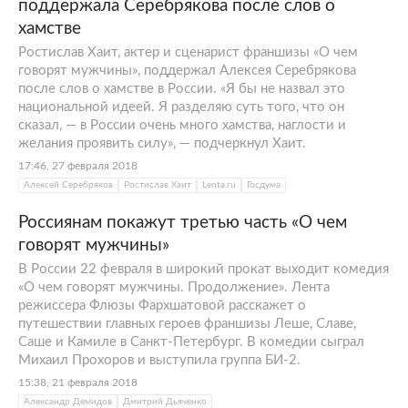
поддержала Серебрякова после слов о
хамстве
Ростислав Хаит, актер и сценарист франшизы «О чем
говорят мужчины», поддержал Алексея Серебрякова
после слов о хамстве в России. «Я бы не назвал это
национальной идеей. Я разделяю суть того, что он
сказал, — в России очень много хамства, наглости и
желания проявить силу», — подчеркнул Хаит.
17:46, 27 февраля 2018
Алексей Серебряков
Ростислав Хаит
Lenta.ru
Госдума
Россиянам покажут третью часть «О чем
говорят мужчины»
В России 22 февраля в широкий прокат выходит комедия
«О чем говорят мужчины. Продолжение». Лента
режиссера Флюзы Фархшатовой расскажет о
путешествии главных героев франшизы Леше, Славе,
Саше и Камиле в Санкт-Петербург. В комедии сыграл
Михаил Прохоров и выступила группа БИ-2.
15:38, 21 февраля 2018
Александр Демидов
Дмитрий Дьяченко