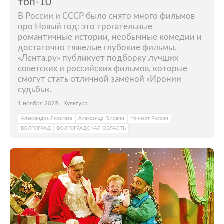
топ-10
В России и СССР было снято много фильмов
про Новый год: это трогательные
романтичные истории, необычные комедии и
достаточно тяжелые глубокие фильмы.
«Лента.ру» публикует подборку лучших
советских и российских фильмов, которые
смогут стать отличной заменой «Иронии
судьбы».
1 ноября 2025
Культура
Александра Яковлева
Александр Головин
Минюст России
ВОЛГОГРАД
ВОЛГОГРАДСКАЯ ОБЛАСТЬ