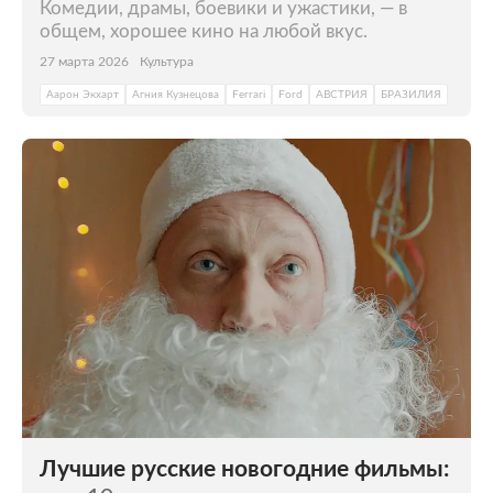
Комедии, драмы, боевики и ужастики, — в
общем, хорошее кино на любой вкус.
27 марта 2026
Культура
Аарон Экхарт
Агния Кузнецова
Ferrari
Ford
АВСТРИЯ
БРАЗИЛИЯ
Лучшие русские новогодние фильмы: