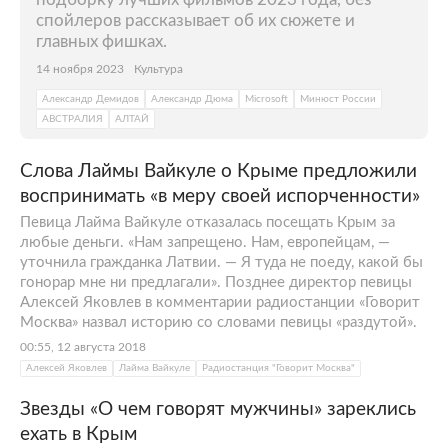
спойлеров рассказывает об их сюжете и
главных фишках.
14 ноября 2023
Культура
Александр Демидов
Александр Дюма
Microsoft
Минюст России
АВСТРАЛИЯ
АЛТАЙ
Слова Лаймы Вайкуле о Крыме предложили
воспринимать «в меру своей испорченности»
Певица Лайма Вайкуле отказалась посещать Крым за
любые деньги. «Нам запрещено. Нам, европейцам, —
уточнила гражданка Латвии. — Я туда не поеду, какой бы
гонорар мне ни предлагали». Позднее директор певицы
Алексей Яковлев в комментарии радиостанции «Говорит
Москва» назвал историю со словами певицы «раздутой».
00:55, 12 августа 2018
Алексей Яковлев
Лайма Вайкуле
Радиостанция "Говорит Москва"
Звезды «О чем говорят мужчины» зареклись
ехать в Крым