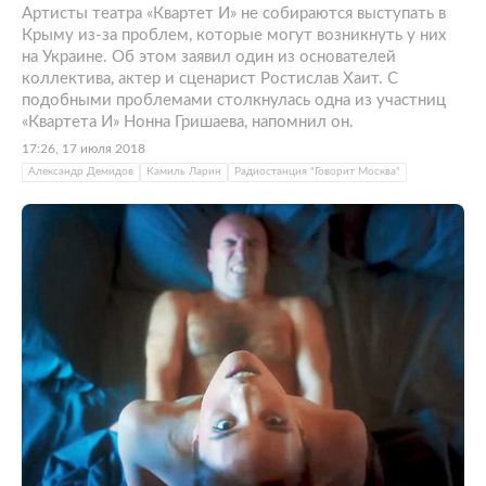
Артисты театра «Квартет И» не собираются выступать в
Крыму из-за проблем, которые могут возникнуть у них
на Украине. Об этом заявил один из основателей
коллектива, актер и сценарист Ростислав Хаит. С
подобными проблемами столкнулась одна из участниц
«Квартета И» Нонна Гришаева, напомнил он.
17:26, 17 июля 2018
Александр Демидов
Камиль Ларин
Радиостанция "Говорит Москва"