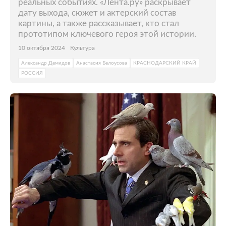
реальных событиях. «Лента.ру» раскрывает
дату выхода, сюжет и актерский состав
картины, а также рассказывает, кто стал
прототипом ключевого героя этой истории.
10 октября 2024
Культура
Александр Демидов
Анастасия Белоусова
КРАСНОДАРСКИЙ КРАЙ
РОССИЯ