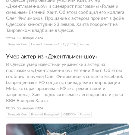
В Одессе умер бывший участник КВН, актер
«Джентльмен-шоу» и сценарист программы «Голые и
смешные» Евгений Хаит. Об этом сообщил его коллега
Олег Филимонов. Прощание с актером пройдет в фойе
Одесской киностудии 23 января. Хаита похоронят на
Таировском кладбище в Одессе.
15:14, 22 января 2024
Валерий Хаит
Евгений Каминский
ОДЕССА
Россия
Умер актер из «Джентльмен-шоу»
В Одессе умер известный украинский актер из
программы «Джентльмен-шоу» Евгений Хаит. Об этом
сообщил шоумен Олег Филимонов в соцсети Facebook
(запрещенная в РФ соцсеть; принадлежит корпорации
Meta, которая признана в РФ экстремистской и
запрещена). Хаит родился в семье легендарного игрока
КВН Валерия Хаита.
00:19, 22 января 2024
Валерий Хаит
Виталий Вашедский
ОДЕССА
Россия