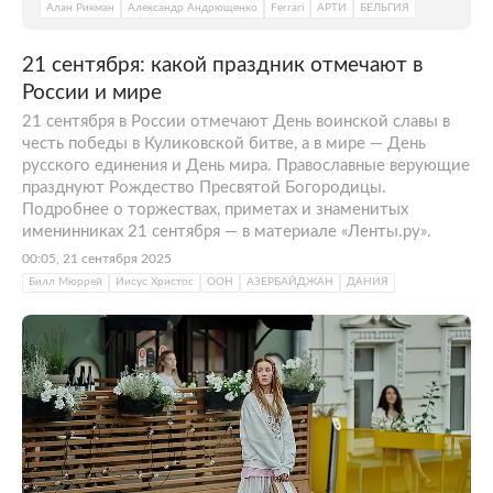
Алан Рикман
Александр Андрющенко
Ferrari
АРТИ
БЕЛЬГИЯ
21 сентября: какой праздник отмечают в
России и мире
21 сентября в России отмечают День воинской славы в
честь победы в Куликовской битве, а в мире — День
русского единения и День мира. Православные верующие
празднуют Рождество Пресвятой Богородицы.
Подробнее о торжествах, приметах и знаменитых
именинниках 21 сентября — в материале «Ленты.ру».
00:05, 21 сентября 2025
Билл Мюррей
Иисус Христос
ООН
АЗЕРБАЙДЖАН
ДАНИЯ