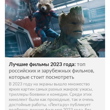
Лучшие фильмы 2023 года:
топ
российских и зарубежных фильмов,
которые стоит посмотреть
В 2023 году на экраны вышло множество
ярких картин самых разных жанров: ужасы,
триллеры боевики и комедии. Среди этих
кинолент были как проходные, так и очень
достойные работы. «Лента.ру» публикует
подборку лучших фильмов 2023 года, без