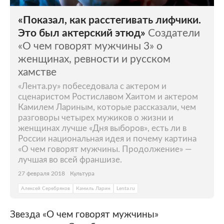
«Показал, как расстегивать лифчики.
Это был актерский этюд»
Создатели
«О чем говорят мужчины 3» о
женщинах, ревности и русском
хамстве
«Лента.ру» побеседовала с актером и
сценаристом Ростиславом Хаитом и актером
Камилем Лариным, которые рассказали, чем
разговоры четырех мужиков о жизни и
женщинах лучше «Дня выборов», есть ли в
России национальная идея и почему картина
«О чем говорят мужчины. Продолжение» —
лучшая во всей франшизе.
27 февраля 2018
Культура
Алексей Серебряков
Камиль Ларин
Lenta.ru
Звезда «О чем говорят мужчины»