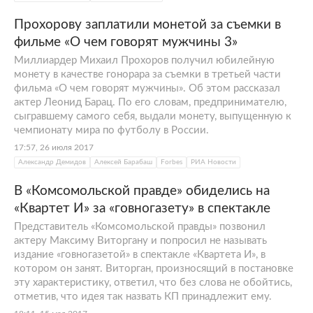
Прохорову заплатили монетой за съемки в
фильме «О чем говорят мужчины 3»
Миллиардер Михаил Прохоров получил юбилейную
монету в качестве гонорара за съемки в третьей части
фильма «О чем говорят мужчины». Об этом рассказал
актер Леонид Барац. По его словам, предпринимателю,
сыгравшему самого себя, выдали монету, выпущенную к
чемпионату мира по футболу в России.
17:57, 26 июля 2017
Александр Демидов
Алексей Барабаш
Forbes
РИА Новости
В «Комсомольской правде» обиделись на
«Квартет И» за «говногазету» в спектакле
Представитель «Комсомольской правды» позвонил
актеру Максиму Виторгану и попросил не называть
издание «говногазетой» в спектакле «Квартета И», в
котором он занят. Виторган, произносящий в постановке
эту характеристику, ответил, что без слова не обойтись,
отметив, что идея так назвать КП принадлежит ему.