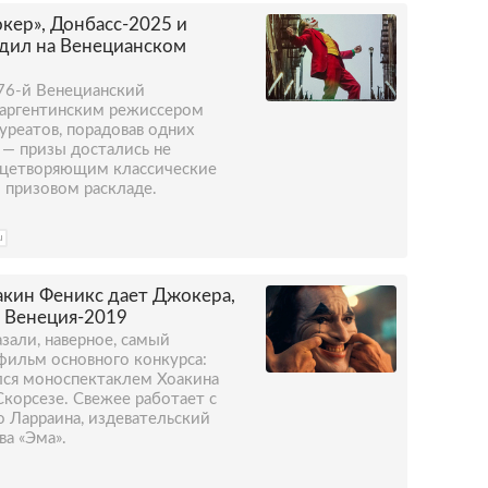
кер», Донбасс-2025 и
едил на Венецианском
 76-й Венецианский
 аргентинским режиссером
реатов, порадовав одних
 — призы достались не
ицетворяющим классические
о призовом раскладе.
u
акин Феникс дает Джокера,
: Венеция-2019
зали, наверное, самый
ильм основного конкурса:
лся моноспектаклем Хоакина
корсезе. Свежее работает с
о Ларраина, издевательский
ва «Эма».