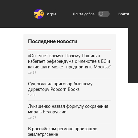
Игры
Лента добра
Войти
Последние новости
«Он тянет время». Почему Пашинян
избегает референдума о членстве в ЕС и
какие шаги может предпринять Москва?
16:39
Суд огласил приговор бывшему
директору Popcorn Books
17:00
Лукашенко назвал формулу сохранения
мира в Белоруссии
16:57
В российском регионе произошло
землетрясение