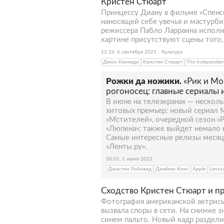
Кристен Стюарт
Принцессу Диану в фильме «Спенс
наносящей себе увечья и мастурб
режиссера Пабло Ларраина исполн
картине присутствуют сцены того, 
12:26, 6 сентября 2021
Культура
Джон Кеннеди
Кристен Стюарт
The Independen
Рожки да ножики.
«Рик и М
рогоносец: главные сериалы
В июне на телеэкранах — нескол
хитовых премьер: новый сериал M
«Мстителей», очередной сезон «
«Люпена»; также выйдет немало 
Самые интересные релизы месяц
«Ленты.ру».
00:01, 1 июня 2021
Джастин Ройланд
Джейми Кинг
Apple
Lenta.
Сходство Кристен Стюарт и пр
Фотография американской актрисы
вызвала споры в сети. На снимке з
синем пальто. Новый кадр раздел