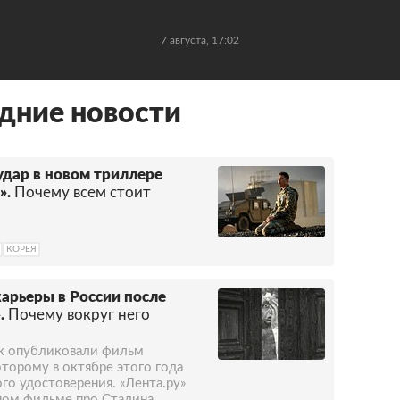
7 августа, 17:02
дние новости
удар в новом триллере
».
Почему всем стоит
КОРЕЯ
карьеры в России после
.
Почему вокруг него
ак опубликовали фильм
оторому в октябре этого года
го удостоверения. «Лента.ру»
ном фильме про Сталина,