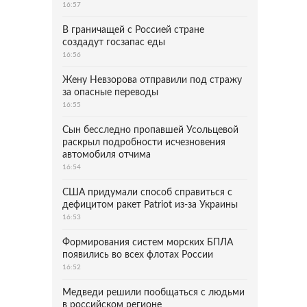
16:57
В граничащей с Россией стране
создадут госзапас еды
16:56
Жену Невзорова отправили под стражу
за опасные переводы
16:55
Сын бесследно пропавшей Усольцевой
раскрыл подробности исчезновения
автомобиля отчима
16:54
США придумали способ справиться с
дефицитом ракет Patriot из-за Украины
16:53
Формирования систем морских БПЛА
появились во всех флотах России
16:52
Медведи решили пообщаться с людьми
в российском регионе