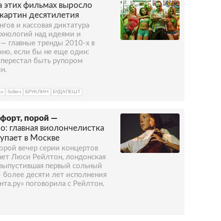
а этих фильмах выросло
 картин десятилетия
гов и кассовая диктатура
хнологий над идеями и
 — главные тренды 2010-х в
но, если бы не еще один:
 перестал быть рупором
н.
ru
Sollers
БРУКЛИН
БУДАПЕШТ
мфорт, порой —
но: главная виолончелистка
упает в Москве
торой вечер серии концертов
пает Люси Рейлтон, лондонская
 выпустившая первый сольный
— более десяти лет исполнения
нта.ру» поговорила с Рейлтон.