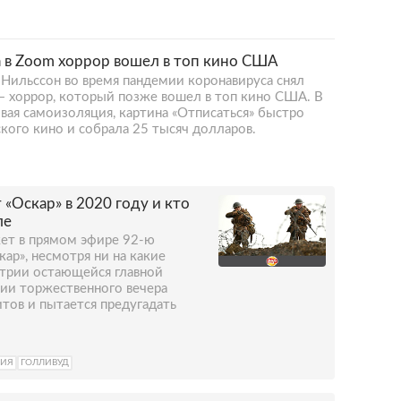
а в Zoom хоррор вошел в топ кино США
Нильссон во время пандемии коронавируса снял
 — хоррор, который позже вошел в топ кино США. В
овая самоизоляция, картина «Отписаться» быстро
ского кино и собрала 25 тысяч долларов.
 «Оскар» в 2020 году и кто
ле
жет в прямом эфире 92-ю
ар», несмотря ни на какие
стрии остающейся главной
ии торжественного вечера
итов и пытается предугадать
ЛИЯ
ГОЛЛИВУД