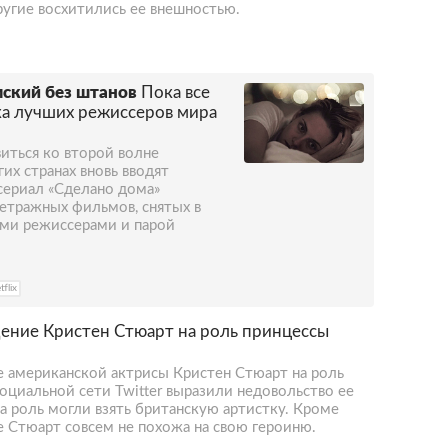
другие восхитились ее внешностью.
мский без штанов
Пока все
ка лучших режиссеров мира
иться ко второй волне
их странах вновь вводят
-сериал «Сделано дома»
етражных фильмов, снятых в
ми режиссерами и парой
tflix
ение Кристен Стюарт на роль принцессы
 американской актрисы Кристен Стюарт на роль
оциальной сети Twitter выразили недовольство ее
а роль могли взять британскую артистку. Кроме
е Стюарт совсем не похожа на свою героиню.