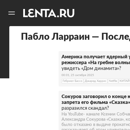
11
A
Пабло Ларраин — После
Америка получает ядерный 
режиссера «На гребне волны
увидеть «Дом динамита»?
00:01, 25 октября 2025
Гэбриел Бассо
Джаред Харрис
Netflix
КИТАЙ
Сокуров заговорил о конце 
запрета его фильма «Сказка»
разразился скандал?
На YouTube- канале Ксении Собч
Александра Сокурова «Сказка», к
было отказано в выдаче прокатно
рассказывает об этом удивитель