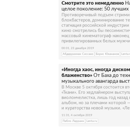
Смотрите это немедленно
Н
целое поколение: 50 лучших
Противоречивый подъем стримин
блокбастеров, доминирование те
стагнация российской индустрии
кино смотрелись бы пессимистич
массовый кинематограф наконец
привилегированных белых мужчи
00:01, 23 декабря 2019
Абдеррахман Сиссако
Борис Юхананов
Lenta.
«Иногда хаос, иногда диско
блаженство»
От Баха до тех
музыкального авангарда выст
В Москве 5 октября состоится в
«Ткани». Его хедлайнером высту
виолончелистка, лишь год назад
альбом, но за плечами которой 
и кураторства новой музыки. «Ле
11:31, 4 октября 2019
Пабло Ларраин
Lenta.ru