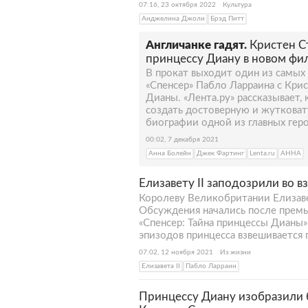
07:16, 23 октября 2022
Культура
Анджелина Джоли
Брэд Питт
Англичанке гадят.
Кристен С
принцессу Диану в новом фил
В прокат выходит один из самы
«Спенсер» Пабло Ларраина с Кри
Дианы. «Лента.ру» рассказывает,
создать достоверную и жуткова
биографии одной из главных геро
00:02, 7 декабря 2021
Анна Болейн
Джек Фартинг
Lenta.ru
АННА
Елизавету II заподозрили во 
Королеву Великобритании Елизавет
Обсуждения начались после прем
«Спенсер: Тайна принцессы Дианы
эпизодов принцесса взвешивается
07:02, 12 ноября 2021
Из жизни
Елизавета II
Пабло Ларраин
Принцессу Диану изобразили