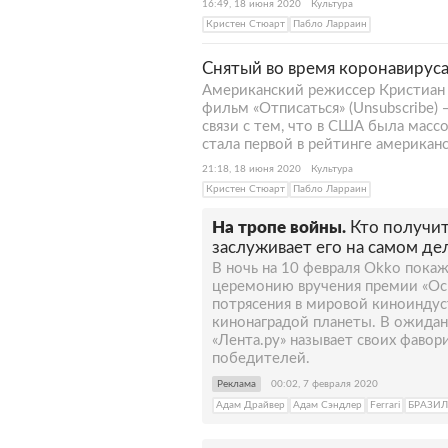
16:49, 18 июня 2020
Культура
Кристен Стюарт
Пабло Ларраин
Снятый во время коронавирус
Американский режиссер Кристиан 
фильм «Отписаться» (Unsubscribe)
связи с тем, что в США была масс
стала первой в рейтинге американ
21:18, 18 июня 2020
Культура
Кристен Стюарт
Пабло Ларраин
На тропе войны.
Кто получит
заслуживает его на самом де
В ночь на 10 февраля Okko пока
церемонию вручения премии «Оск
потрясения в мировой киноинду
кинонаградой планеты. В ожидан
«Лента.ру» называет своих фавор
победителей.
Реклама
00:02, 7 февраля 2020
Адам Драйвер
Адам Сэндлер
Ferrari
БРАЗИ