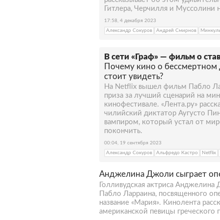
Гитлера, Черчилля и Муссолини н
17:58, 4 декабря 2023
Александр Сокуров
Андрей Смирнов
Минкуль
В сети «Граф» — фильм о ст
Почему кино о бессмертном 
стоит увидеть?
На Netflix вышел фильм Пабло Л
приза за лучший сценарий на м
кинофестивале. «Лента.ру» расск
чилийский диктатор Аугусто Пи
вампиром, который устал от мир
покончить.
00:04, 19 сентября 2023
Александр Сокуров
Альфредо Кастро
Netflix
Анджелина Джоли сыграет оп
Голливудская актриса Анджелина 
Пабло Ларраина, посвященного оп
название «Мария». Кинолента расс
американской певицы греческого 