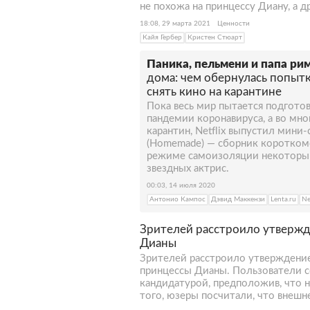
не похожа на принцессу Диану, а 
18:08, 29 марта 2021
Ценности
Кайя Гербер
Кристен Стюарт
Паника, пельмени и папа ри
дома: чем обернулась попыт
снять кино на карантине
Пока весь мир пытается подготов
пандемии коронавируса, а во мног
карантин, Netflix выпустил мини
(Homemade) — сборник коротком
режиме самоизоляции некоторы
звездных актрис.
00:03, 14 июля 2020
Антонио Кампос
Дэвид Маккензи
Lenta.ru
Ne
Зрителей расстроило утвержд
Дианы
Зрителей расстроило утверждение
принцессы Дианы. Пользователи с
кандидатурой, предположив, что н
того, юзеры посчитали, что внешн