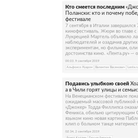
Кто смеется последним
«Джо
Полански: кто и почему поб
фестивале
7 сентября в Италии завершился
кинофестиваль. Жюри во главе с
Лукрецией Мартель объявило лау
наблюдателей и озадачив других
экспериментам, но фильмам, ол
достоинства кино. «Лента.ру» — 
00:03, 9 сентября 2019
Альфонсо Куарон
Валентин Васянович
Lenta.r
Подавись улыбкою своей
Хо
а в Чили горят улицы и семьи
На Венецианском фестивале пока
ожидаемый массовой публикой ф
«Джокер» Тодда Филлипса оказа
Феникса, обильно цитирующим С
языком кино новая картина Пабл
клип о больном танце материнст
02:34, 2 сентября 2019
Бретт Каллен
Гарсия Берналь