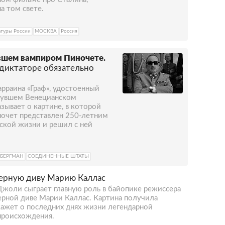
а том свете.
туры России
МОСКВА
Россия
авшем вампиром Пиночете.
диктаторе обязательно
арраина «Граф», удостоенный
инувшем Венецианском
азывает о картине, в которой
ночет представлен 250-летним
ской жизни и решил с ней
БЕРГМАН
СОЕДИНЕННЫЕ ШТАТЫ
ерную диву Марию Каллас
Джоли сыграет главную роль в байопике режиссера
ерной диве Марии Каллас. Картина получила
кажет о последних днях жизни легендарной
происхождения.