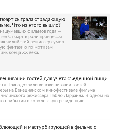
тюарт сыграла страдающую
ьме. Что из этого вышло?
х нашумевших фильмов года —
стен Стюарт в роли принцессы
 как чилийский режиссер сумел
тую фантазию по мотивам
инь конца XX века.
взвешивании гостей для учета съеденной пищи
у II заподозрили во взвешивании гостей.
ьеры на Венецианском кинофестивале фильма
» чилийского режиссера Пабло Ларраина. В одном из
 по прибытии в королевскую резиденцию.
 блюющей и мастурбирующей в фильме с