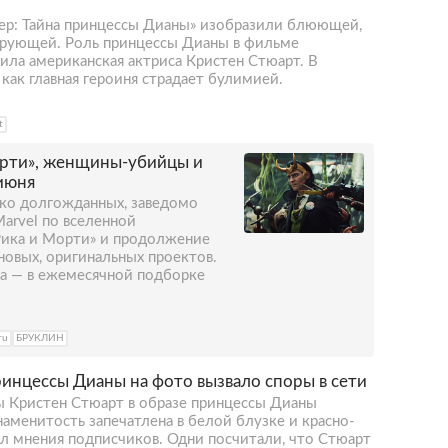
ер: Тайна принцессы Дианы» изобразили блюющей,
ирующей. Роль принцессы Дианы в фильме
ила американская актриса Кристен Стюарт. В
как главная героиня страдает булимией.
t
орти», женщины-убийцы и
 июня
ько долгожданных, заведомо
arvel по вселенной
Рика и Морти» и продолжение
новых, оригинальных проектов.
а — в ежемесячной подборке
ru
БРУКЛИН
инцессы Дианы на фото вызвало споры в сети
 Кристен Стюарт в образе принцессы Дианы
наменитость запечатлена в белой блузке и красно-
ил мнения подписчиков. Одни посчитали, что Стюарт