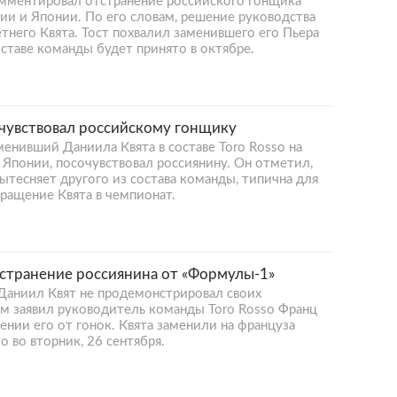
комментировал отстранение российского гонщика
ии и Японии. По его словам, решение руководства
него Квята. Тост похвалил заменившего его Пьера
оставе команды будет принято в октябре.
чувствовал российскому гонщику
менивший Даниила Квята в составе Toro Rosso на
Японии, посочувствовал россиянину. Он отметил,
вытесняет другого из состава команды, типична для
вращение Квята в чемпионат.
тстранение россиянина от «Формулы-1»
Даниил Квят не продемонстрировал своих
ом заявил руководитель команды Toro Rosso Франц
ении его от гонок. Квята заменили на француза
 во вторник, 26 сентября.