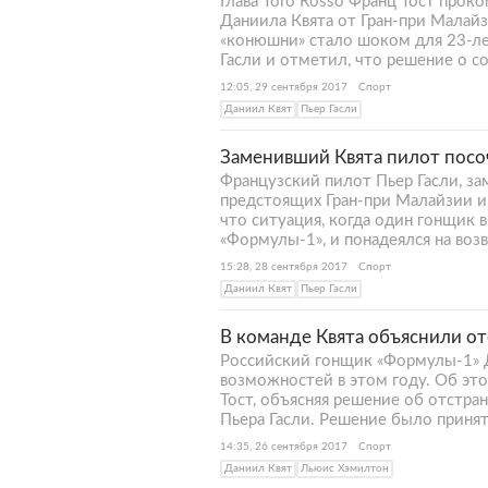
Глава Toro Rosso Франц Тост про
Даниила Квята от Гран-при Малайз
«конюшни» стало шоком для 23-лет
Гасли и отметил, что решение о с
12:05, 29 сентября 2017
Спорт
Даниил Квят
Пьер Гасли
Заменивший Квята пилот посо
Французский пилот Пьер Гасли, за
предстоящих Гран-при Малайзии и 
что ситуация, когда один гонщик 
«Формулы-1», и понадеялся на воз
15:28, 28 сентября 2017
Спорт
Даниил Квят
Пьер Гасли
В команде Квята объяснили о
Российский гонщик «Формулы-1» 
возможностей в этом году. Об эт
Тост, объясняя решение об отстран
Пьера Гасли. Решение было принято
14:35, 26 сентября 2017
Спорт
Даниил Квят
Льюис Хэмилтон