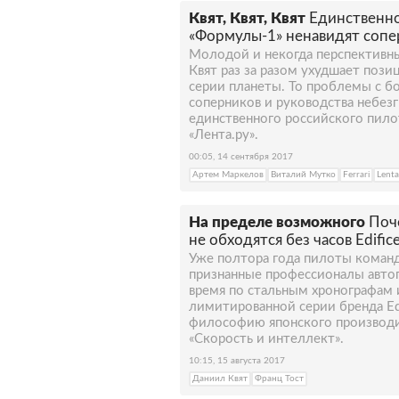
Квят, Квят, Квят
Единственно
«Формулы-1» ненавидят сопе
Молодой и некогда перспективн
Квят раз за разом ухудшает поз
серии планеты. То проблемы с б
соперников и руководства небезг
единственного российского пило
«Лента.ру».
00:05, 14 сентября 2017
Артем Маркелов
Виталий Мутко
Ferrari
Lenta
На пределе возможного
Поч
не обходятся без часов Edific
Уже полтора года пилоты команды
признанные профессионалы авто
время по стальным хронографам 
лимитированной серии бренда Ed
философию японского производи
«Скорость и интеллект».
10:15, 15 августа 2017
Даниил Квят
Франц Тост