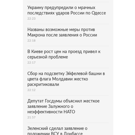
Украину предупредили о мрачных
последствиях ударов России по Одессе
22:23
Названы возможные меры против
Макрона после заявления о России
22:18
В Киеве рост цен на проезд привел к
серьезной проблеме
22:17
Сбор на подсветку Эйфелевой башни в
цвета флага Молдавии жестко
раскритиковали
22:12
Депутат Госдумы объяснил жесткое
заявление Залужного о
неэффективности НАТО
21:57
Зеленский сделал заявление о
положении ВСУ в Донбассе