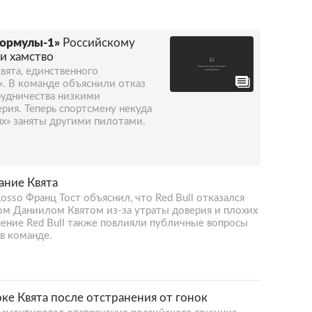
Формулы-1»
Российскому
и хамство
Квята, единственного
. В команде объяснили отказ
трудничества низкими
рия. Теперь спортсмену некуда
ях» заняты другими пилотами.
ание Квята
osso Франц Тост объяснил, что Red Bull отказался
ом Даниилом Квятом из-за утраты доверия и плохих
ешение Red Bull также повлияли публичные вопросы
 в команде.
шоке Квята после отстранения от гонок