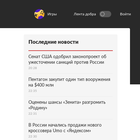
Игры
Лента добра
Войти
Последние новости
Сенат США одобрил законопроект об
ужесточении санкций против России
20:28
Пентагон закупит один тип вооружения
на $400 млн
22:35
Оценены шансы «Зенита» разгромить
«Родину»
22:31
В России начались продажи нового
кроссовера Umo с «Яндексом»
22:30