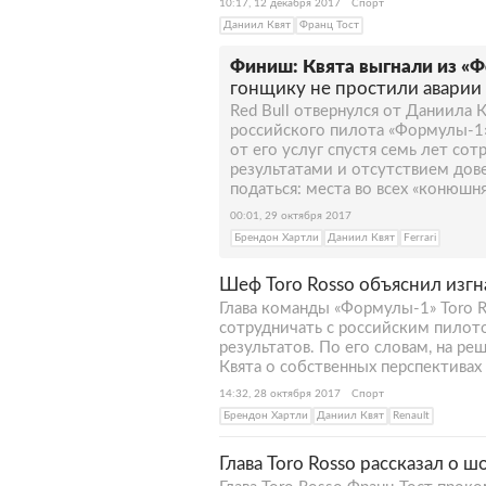
10:17, 12 декабря 2017
Спорт
Даниил Квят
Франц Тост
Финиш: Квята выгнали из «
гонщику не простили аварии 
Red Bull отвернулся от Даниила 
российского пилота «Формулы-1»
от его услуг спустя семь лет со
результатами и отсутствием дове
податься: места во всех «конюшн
00:01, 29 октября 2017
Брендон Хартли
Даниил Квят
Ferrari
Шеф Toro Rosso объяснил изгн
Глава команды «Формулы-1» Toro R
сотрудничать с российским пилот
результатов. По его словам, на р
Квята о собственных перспективах
14:32, 28 октября 2017
Спорт
Брендон Хартли
Даниил Квят
Renault
Глава Toro Rosso рассказал о 