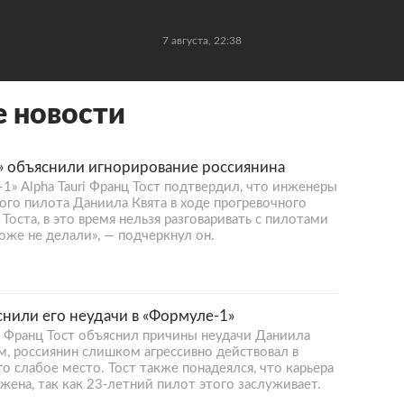
7 августа, 22:38
е новости
» объяснили игнорирование россиянина
» Alpha Tauri Франц Тост подтвердил, что инженеры
ого пилота Даниила Квята в ходе прогревочного
 Тоста, в это время нельзя разговаривать с пилотами
оже не делали», — подчеркнул он.
нили его неудачи в «Формуле-1»
 Франц Тост объяснил причины неудачи Даниила
ам, россиянин слишком агрессивно действовал в
о слабое место. Тост также понадеялся, что карьера
жена, так как 23-летний пилот этого заслуживает.