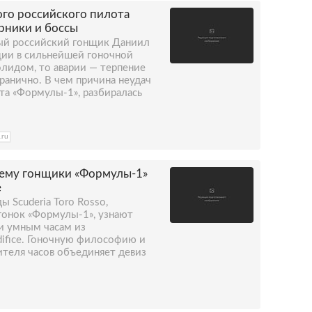
го российского пилота
рники и боссы
ый российский гонщик Даниил
иции в сильнейшей гоночной
олидом, то аварии — терпение
ранично. В чем причина неудач
та «Формулы-1», разбиралась
.ru
ему гонщики «Формулы-1»
e
 Scuderia Toro Rosso,
гонок «Формулы-1», узнают
и умным часам из
ifice. Гоночную философию и
теля часов объединяет девиз