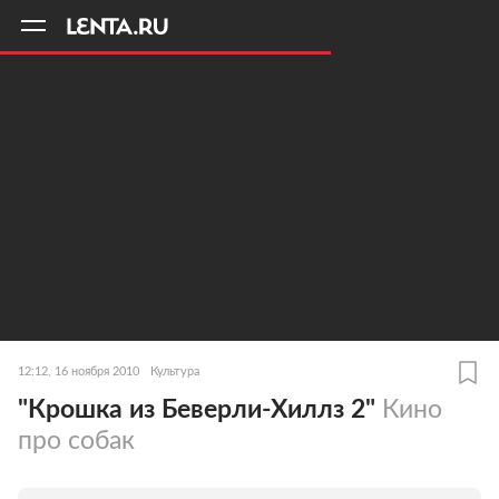
11
A
12:12, 16 ноября 2010
Культура
"Крошка из Беверли-Хиллз 2"
Кино
про собак