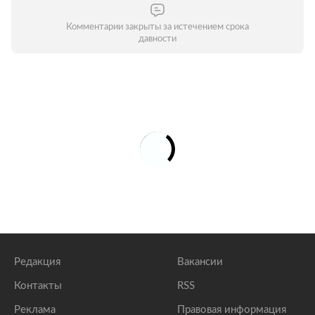
Комментарии закрыты за истечением срока
давности
Редакция
Вакансии
Контакты
RSS
Реклама
Правовая информация