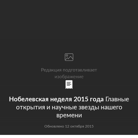
Мир
Бывший СССР
Экономика
Силовые структуры
Наука и техника
Спорт
Культура
Интернет и СМИ
Ценности
Путешествия
Из жизни
Среда обитания
Забота о себе
Авто
Нобелевская неделя 2015 года
Главные
открытия и научные звезды нашего
времени
Обновлено 12 октября 2015