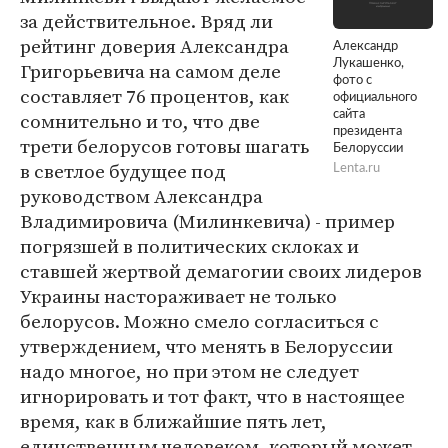
за действительное. Вряд ли
рейтинг доверия Александра
Александр
Лукашенко,
Григорьевича на самом деле
фото с
составляет 76 процентов, как
официального
сомнительно и то, что две
сайта
президента
трети белорусов готовы шагать
Белоруссии
в светлое будущее под
Lenta.ru
руководством Александра
Владимировича (Милинкевича) - пример
погрязшей в политических склоках и
ставшей жертвой демагогии своих лидеров
Украины настораживает не только
белорусов. Можно смело согласиться с
утверждением, что менять в Белоруссии
надо многое, но при этом не следует
игнорировать и тот факт, что в настоящее
время, как в ближайшие пять лет,
единственным человеком, который может