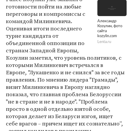
готовности пойти на любые
переговоры и компромиссы с
командой Милинкевича.
Александр
Козулин, фото
Оценивая итоги последнего
сайта
турне кандидата от
kozylin.com
объединенной оппозиции по
Lenta.ru
странам Западной Европы,
Козулин заметил, что уровень политиков, с
которыми Милинкевич встречался в
Европе, "Лукашенко и не снился" за все годы
правления. По мнению лидера "Грамады",
визит Милинкевича в Европу наглядно
показал, что главная проблема Белоруссии
"не в стране и не в народе". "Проблема
просто в одной отдельно взятой особе,
которая делает из Беларуси изгоя, ищет
себе врагов – причем ищет их сознательно”,
- заявил кандидат в президенты.