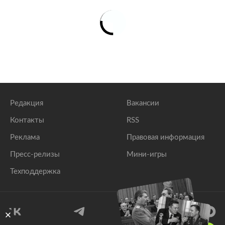
Редакция
Вакансии
Контакты
RSS
Реклама
Правовая информация
Пресс-релизы
Мини-игры
Техподдержка