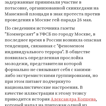
задержанные принимали участие в
потасовке, организованной скинхедами на
Манежной площади в знак протеста против
проведения в Москве гей-парада 26 мая.
По сведениям источника газеты
"Коммерсант" в УФСБ по городу Москве, в
последнее время в России возникла опасная
тенденция, связанная с "феноменом
индивидуального террора". В обществе
появилась определенная прослойка
молодежи, представители которой
формально не связывают себя с какими-
либо экстремистскими группировками, но
при этом питают подчеркнуто
националистические настроения. В
качестве иллюстрации к этому тезису
приводится история
Александра Копцева
,
который напал на прихожан одной из