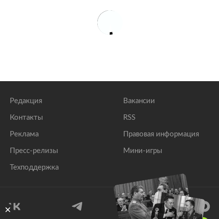
Редакция
Вакансии
Контакты
RSS
Реклама
Правовая информация
Пресс-релизы
Мини-игры
Техподдержка