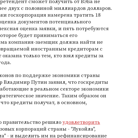
ретендент сможет получить от ВЭБа не
лее двух с половиной миллиардов долларов.
ки госкорпорация намерена тратить 18
 оценка документов потенциального
лексная оценка заявки, и пять потребуются
которое будет приниматься его
ама компания-заемщик должна найти не
озвращаемой иностранным кредиторам с
оказана только тем, кто взял кредиты за
года.
аконов по поддержке экономики страны
 Владимир Путин заявил, что госкредиты
работающие в реальном секторе экономики
атегическое значение. Таким образом он
что кредиты получат, в основном,
что правительство решило
удовлетворить
овых корпораций страны - "Лукойла",
ома" - и выделить им на рефинансирование