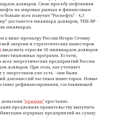
иардов долларов. Свою просьбу нефтяники
 нефть на мировых рынках и финансовым
о больше всех получит "Роснефть" - 4,2
му" достанется миллиард долларов, ТНК-ВР -
 два миллиарда.
м к вице-премьеру России Игорю Сечину
елей энергии и стратегических инвесторов
в
выделить отрасли 50 миллиардов долларов
инвестиционных программ. Кстати,
 всех энергетических предприятий России
ов долларов. При этом, как уточняет
г у энергетиков уже есть - они были
ций допэмиссий частным инвесторам. Новые
о ставке рефинансирования, составляющей
.
за деньгами
"пришли"
крестьяне.
ация предложила правительству выкупить
 облигации аграрных предприятий на сумму