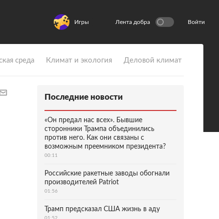
Игры
Лента добра
Войти
ская среда
Климат и экология
Деловой климат
Последние новости
«Он предал нас всех». Бывшие
сторонники Трампа объединились
против него. Как они связаны с
возможным преемником президента?
00:11
Российские ракетные заводы обогнали
производителей Patriot
01:56
Трамп предсказал США жизнь в аду
01:52