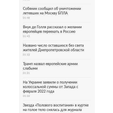
Собянин сообщил об уничтожении
летевших на Москву БПЛА
01:48
Внук де Голля рассказал о желании
европейцев переехать в Россию
01:43
Названо число оставшихся без света
жителей Днепропетровской области
01:33
Трамп назвал европейские армии
слабыми
01:31
На Украине заявили о получении
колоссальной суммы от Запада с
февраля 2022 года
01:26
Звезда «Полового воспитания» в куртке
на голое тело снялась для журнала