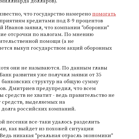
8 миллиарда долларов).
 известно, что государство намерено
помогать
приятиям кредитами под 8-9 процентов
й Иванов заявил, что компании "оборонки"
ие отсрочки по налогам. По мнению
вительственной помощи (а не
яется выкуп государством акций оборонных
хотя они не называются. По данным главы
анк развития уже получил заявки от 35
 банковских структур на общую сумму
ов. Дмитриев предупредил, что всем
средств не хватит - ведь правительство не
 средств, выделяемых на
долга российских компаний.
ой песенки все-таки удалось разделить
ми, как выйдет из похожей ситуации
 Ведь никакая "реальная отрасль экономики"