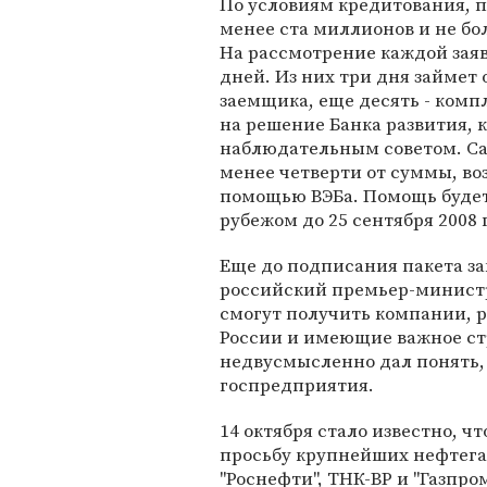
По условиям кредитования, п
менее ста миллионов и не бо
На рассмотрение каждой заяв
дней. Из них три дня займет
заемщика, еще десять - комп
на решение Банка развития, 
наблюдательным советом. С
менее четверти от суммы, в
помощью ВЭБа. Помощь будет 
рубежом до 25 сентября 2008 
Еще до подписания пакета з
российский премьер-министр
смогут получить компании, 
России и имеющие важное стр
недвусмысленно дал понять, 
госпредприятия.
14 октября стало известно, 
просьбу крупнейших нефтегаз
"Роснефти", ТНК-BP и "Газпр