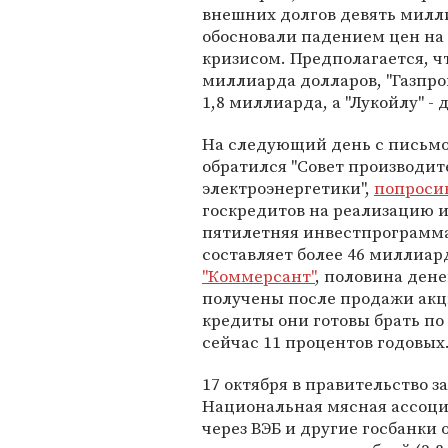
внешних долгов девять милл
обосновали падением цен на
кризисом. Предполагается, чт
миллиарда долларов, "Газпро
1,8 миллиарда, а "Лукойлу" -
На следующий день с письмо
обратился "Совет производит
электроэнергетики",
попроси
госкредитов на реализацию 
пятилетняя инвестпрограмма
составляет более 46 миллиард
"Коммерсант"
, половина дене
получены после продажи ак
кредиты они готовы брать п
сейчас 11 процентов годовых
17 октября в правительство 
Национальная мясная ассоци
через ВЭБ и другие госбанки