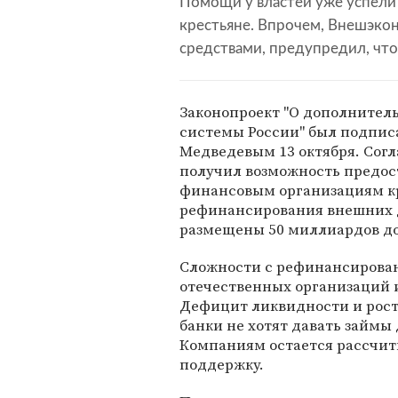
Помощи у властей уже успели
крестьяне. Впрочем, Внешэко
средствами, предупредил, что 
Законопроект "О дополнител
системы России" был подпи
Медведевым 13 октября. Согл
получил возможность предос
финансовым организациям к
рефинансирования внешних до
размещены 50 миллиардов до
Сложности с рефинансирован
отечественных организаций и
Дефицит ликвидности и рост 
банки не хотят давать займ
Компаниям остается рассчит
поддержку.