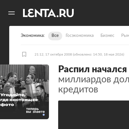
11
A
Экономика
Все
Госэкономика
Бизнес
Рын
21:12, 17 октября 2008
(обновлено: 14:50, 18 мая 2026)
Распил начался
миллиардов дол
кредитов
Угадайте,
где настоящее
фото