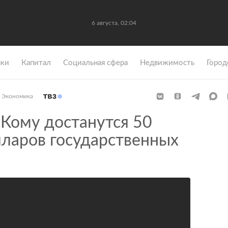
6 августа, 02:04
ки
Капитал
Социальная сфера
Недвижимость
Город
Экономика
Кому достанутся 50
ларов государственных