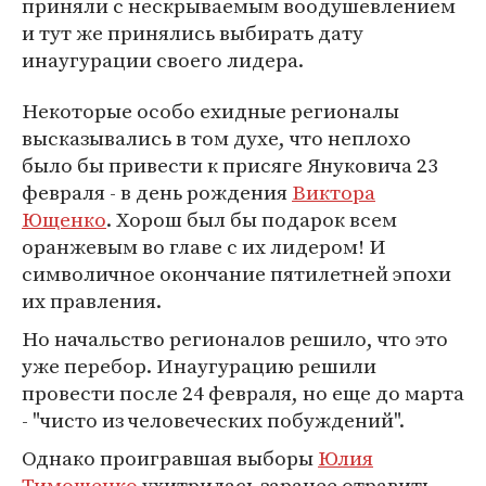
приняли с нескрываемым воодушевлением
и тут же принялись выбирать дату
инаугурации своего лидера.
Некоторые особо ехидные регионалы
высказывались в том духе, что неплохо
было бы привести к присяге Януковича 23
февраля - в день рождения
Виктора
Ющенко
. Хорош был бы подарок всем
оранжевым во главе с их лидером! И
символичное окончание пятилетней эпохи
их правления.
Но начальство регионалов решило, что это
уже перебор. Инаугурацию решили
провести после 24 февраля, но еще до марта
- "чисто из человеческих побуждений".
Однако проигравшая выборы
Юлия
Тимошенко
ухитрилась заранее отравить