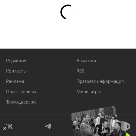
Редакция
Вакансии
Контакты
RSS
Реклама
Правовая информация
Пресс-релизы
Мини-игры
Техподдержка