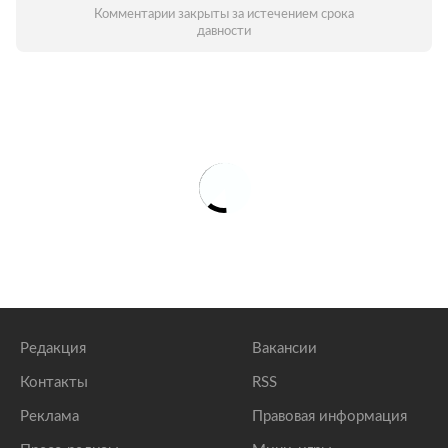
Комментарии закрыты за истечением срока
давности
Редакция
Вакансии
Контакты
RSS
Реклама
Правовая информация