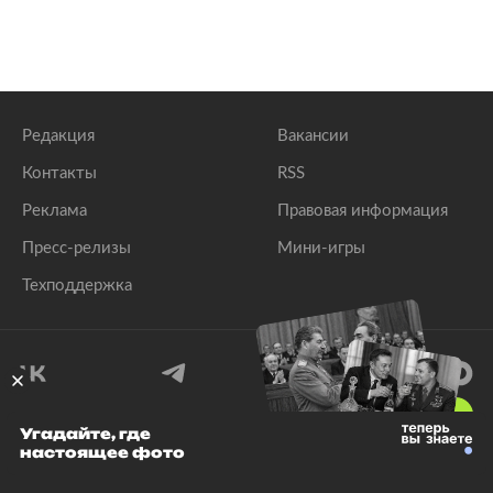
Редакция
Вакансии
Контакты
RSS
Реклама
Правовая информация
Пресс-релизы
Мини-игры
Техподдержка
18
+
Угадайте, где
настоящее фото
© 1999–2026 Все права защищены.
ООО «Лента.Ру»