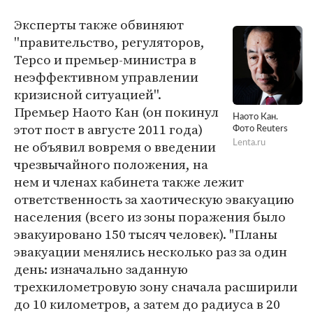
Эксперты также обвиняют
''правительство, регуляторов,
Терсо и премьер-министра в
неэффективном управлении
кризисной ситуацией''.
Премьер Наото Кан (он покинул
Наото Кан.
этот пост в августе 2011 года)
Фото Reuters
не объявил вовремя о введении
Lenta.ru
чрезвычайного положения, на
нем и членах кабинета также лежит
ответственность за хаотическую эвакуацию
населения (всего из зоны поражения было
эвакуировано 150 тысяч человек). "Планы
эвакуации менялись несколько раз за один
день: изначально заданную
трехкилометровую зону сначала расширили
до 10 километров, а затем до радиуса в 20