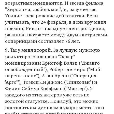
возрастных номинанток. И звезда фильма
"Хиросима, любовь моя", и, разумеется,
Уоллис - оскаровские дебютантки. Если
учитывать, что 24 февраля, в день вручения
премии, Рива отпразднует день рождения,
разница в возрасте между двумя актрисами-
соперницами составляет 76 лет.
За лучшую мужскую
9. Ты у меня второй.
роль второго плана на "Оскар"
номинированы Кристоф Вальц ("Джанго
освобожденный"), Роберт де Ниро ("Мой
парень - псих"), Алан Аркин ("Операция
'Арго'"), Томми Ли Джонс ("Линкольн") и
Филип Сеймур Хоффман ("Мастер"). У
каждого из этих актеров уже есть по
золотой статуэтке. Пожалуй, это можно
поставить академикам в укор: вместо того
чтобы открывать в этой номинации новые