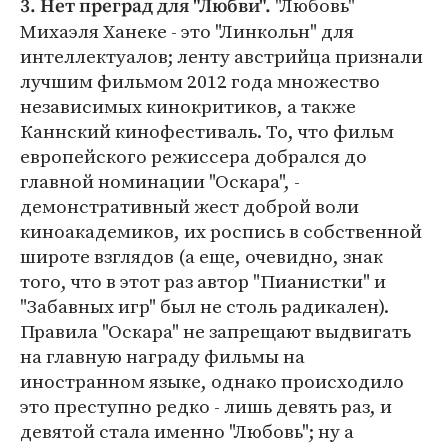
"Любовь"
3. Нет преград для "Любви".
Михаэля Ханеке - это "Линкольн" для
интеллектуалов; ленту австрийца признали
лучшим фильмом 2012 года множество
независимых кинокритиков, а также
Каннский кинофестиваль. То, что фильм
европейского режиссера добрался до
главной номинации "Оскара", -
демонстративный жест доброй воли
киноакадемиков, их роспись в собственной
широте взглядов (а еще, очевидно, знак
того, что в этот раз автор "Пианистки" и
"Забавных игр" был не столь радикален).
Правила "Оскара" не запрещают выдвигать
на главную награду фильмы на
иностранном языке, однако происходило
это преступно редко - лишь девять раз, и
девятой стала именно "Любовь"; ну а