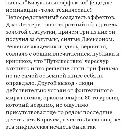
лишь в "Визуальных эффектах" (еще две
номинации - тоже технические).
Непосредственный создатель эффектов,
Джо Леттери - шестикратный обладатель
золотой статуэтки, причем три из них он
получил за фильмы, снятые Джексоном.
Решение академиков здесь, вероятно,
совпало с общим впечатлением публики и
критиков, что "Путешествие" чересчур
затянуто и что решение снять три фильма
по не самой объемной книге себя не
оправдало. Другой вывод - люди
действительно устали от фэнтезийного
мира гномов, орков и эльфов 80-го уровня,
который незримо, но ощутимо
присутствовал где-то рядом последние
десять лет. Впрочем, к чести Джексона, вся
эта мифическая нечисть была так