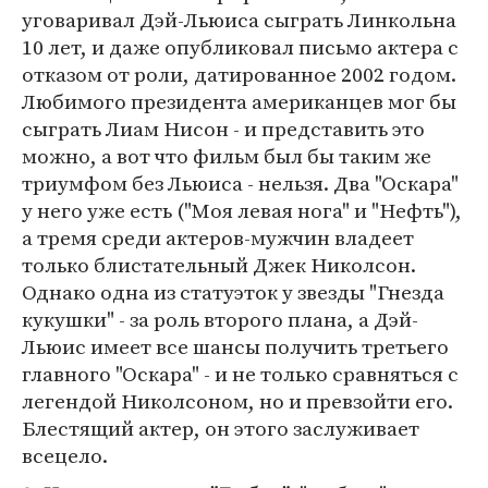
уговаривал Дэй-Льюиса сыграть Линкольна
10 лет, и даже опубликовал письмо актера с
отказом от роли, датированное 2002 годом.
Любимого президента американцев мог бы
сыграть Лиам Нисон - и представить это
можно, а вот что фильм был бы таким же
триумфом без Льюиса - нельзя. Два "Оскара"
у него уже есть ("Моя левая нога" и "Нефть"),
а тремя среди актеров-мужчин владеет
только блистательный Джек Николсон.
Однако одна из статуэток у звезды "Гнезда
кукушки" - за роль второго плана, а Дэй-
Льюис имеет все шансы получить третьего
главного "Оскара" - и не только сравняться с
легендой Николсоном, но и превзойти его.
Блестящий актер, он этого заслуживает
всецело.