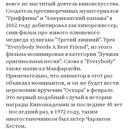
вовсе не маститый деятель киноискусства.
Создатель противоречивых мультсериалов
"Гриффины" и "Американский папаша" в
2012 году дебютировал как кинорежиссер,
сняв фильм про живого плюшевого
медведя-хулигана "Третий лишний". Трек
"Everybody Needs A Best Friend", из этого
фильма номинирован в категории "Лучшая
оригинальная песня". Слова к "Everybody"
также написал Макфарлейн.
Примечательно, что аниматор в этот раз
объявлял номинантов, и он же будет вести
церемонию вручения "Оскара" в феврале.
Это первый подобный случай в истории
награды Киноакадемии за последние 40 лет
- последний раз, в 1972 году, таким
многостаночником был актер Чарльтон
Хестон.