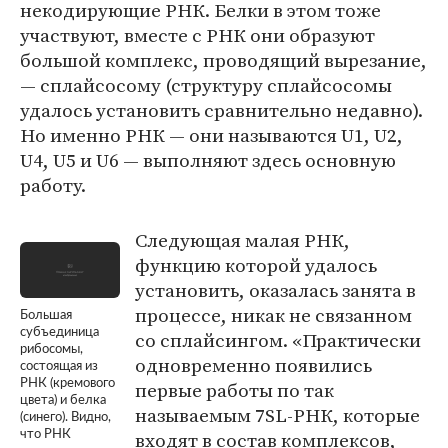
некодирующие РНК. Белки в этом тоже
участвуют, вместе с РНК они образуют
большой комплекс, проводящий вырезание,
— сплайсосому (структуру сплайсосомы
удалось установить сравнительно недавно).
Но именно РНК — они называются U1, U2,
U4, U5 и U6 — выполняют здесь основную
работу.
Следующая малая РНК,
функцию которой удалось
установить, оказалась занята в
процессе, никак не связанном
Большая
субъединица
со сплайсингом. «Практически
рибосомы,
одновременно появились
состоящая из
первые работы по так
РНК (кремового
цвета) и белка
называемым 7SL-РНК, которые
(синего). Видно,
входят в состав комплексов,
что РНК