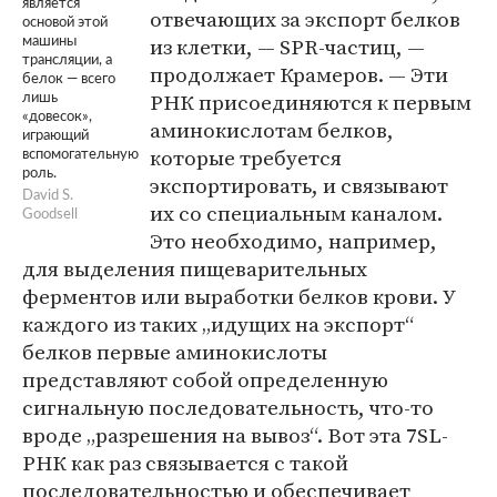
является
отвечающих за экспорт белков
основой этой
из клетки, — SPR-частиц, —
машины
трансляции, а
продолжает Крамеров. — Эти
белок — всего
РНК присоединяются к первым
лишь
«довесок»,
аминокислотам белков,
играющий
которые требуется
вспомогательную
роль.
экспортировать, и связывают
David S.
их со специальным каналом.
Goodsell
Это необходимо, например,
для выделения пищеварительных
ферментов или выработки белков крови. У
каждого из таких „идущих на экспорт“
белков первые аминокислоты
представляют собой определенную
сигнальную последовательность, что-то
вроде „разрешения на вывоз“. Вот эта 7SL-
РНК как раз связывается с такой
последовательностью и обеспечивает