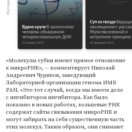
Суп из гвоздя
Ведущи
Вдвое круче
В хромосомах
эволюционист расска
человека обнаружили
Мультивселенной и
четырехспиральную ДНК
антропном принципе
22 января 2013
18 февраля 2013
«Молекулы-губки имеют прямое отношение
к микроРНК», — комментирует Николай
Андреевич Чуриков, заведующий
Лабораторией организации генома ИМБ
РАН. «Это тот случай, когда мы имеем дело
с ингибитором ингибитора. Как было
показано в новых работах, кольцевые РНК
содержат сайты связывания микроРНК и
могут забирать на себя существенную часть
этих молекул. Таким образом, они снимают