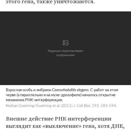
этого гена, также уничтожаются.
Взрослая особь и эмбрион
Caenorhabditis elegans
. С работ на этом
черве (а параллельно и на мухе-дрозофиле) началось открытие
механизма РНК-интерференции.
Nathan Goehring/Goehring et al. (2011) J. Cell Biol. 193, 583-594.
Внешне действие РНК-интерференции
выглядит как «выключение» гена, хотя ДНК,