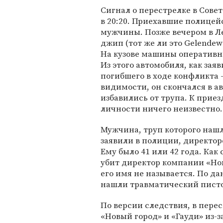
Сигнал о перестрелке в Сове
в 20:20. Приехавшие полицей
мужчины. Позже вечером в 
джип (тот же ли это Gelendew
На кузове машины оператив
Из этого автомобиля, как за
погибшего в ходе конфликта 
видимости, он скончался в а
избавились от трупа. К прие
личности ничего неизвестно.
Мужчина, труп которого нашл
заявили в полиции, директор
Ему было 41 или 42 года. Как
убит директор компании «Но
его имя не называется. По да
нашли травматический писто
По версии следствия, в пер
«Новый город» и «Гауди» из-з