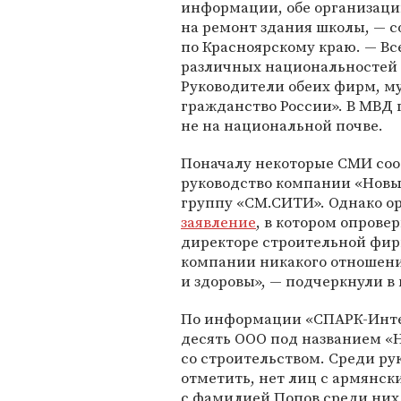
информации, обе организаци
на ремонт здания школы, — 
по Красноярскому краю. — В
различных национальностей 
Руководители обеих фирм, 
гражданство России». В МВД 
не на национальной почве.
Поначалу некоторые СМИ сооб
руководство компании «Новый
группу «СМ.СИТИ». Однако о
заявление
, в котором опрове
директоре строительной фир
компании никакого отношени
и здоровы», — подчеркнули в
По информации «СПАРК-Интер
десять ООО под названием «Н
со строительством. Среди ру
отметить, нет лиц с армянс
с фамилией Попов среди них 