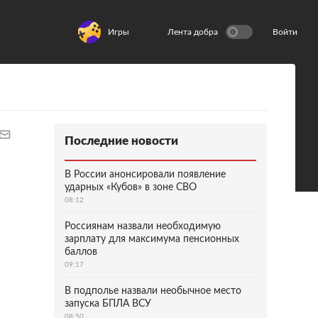
Игры
Лента добра
Войти
Последние новости
В России анонсировали появление
ударных «Кубов» в зоне СВО
08:12
Россиянам назвали необходимую
зарплату для максимума пенсионных
баллов
09:17
В подполье назвали необычное место
запуска БПЛА ВСУ
08:50