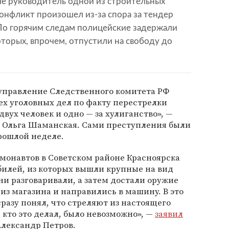
сле руководитель одной из строительных
онфликт произошел из-за спора за тендер
По горячим следам полицейские задержали
оторых, впрочем, отпустили на свободу до
 управление Следственного комитета РФ
ех уголовных дел по факту перестрелки
двух человек и одно — за хулиганство», —
Ф Ольга Шаманская. Сами преступления были
рошлой неделе.
смонавтов в Советском районе Красноярска
билей, из которых вышли крупные на вид
и разговаривали, а затем достали оружие
из магазина и направились в машину. В это
сразу понял, что стреляют из настоящего
, кто это делал, было невозможно», —
заявил
Александр Петров.