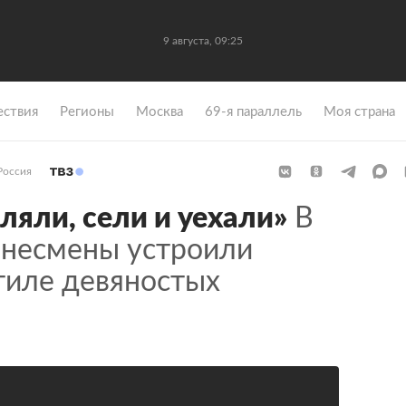
9 августа, 09:25
ствия
Регионы
Москва
69-я параллель
Моя страна
Россия
ляли, сели и уехали»
В
знесмены устроили
тиле девяностых