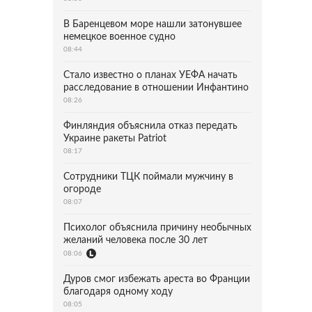
В Баренцевом море нашли затонувшее
немецкое военное судно
08:44
Стало известно о планах УЕФА начать
расследование в отношении Инфантино
08:26
Финляндия объяснила отказ передать
Украине ракеты Patriot
08:17
Сотрудники ТЦК поймали мужчину в
огороде
08:07
Психолог объяснила причину необычных
желаний человека после 30 лет
08:06
Дуров смог избежать ареста во Франции
благодаря одному ходу
08:05