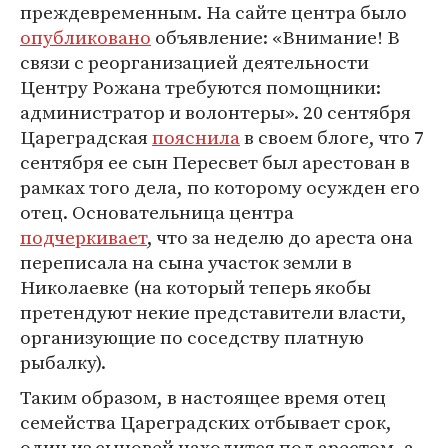
преждевременным. На сайте центра было
опубликовано
объявление: «Внимание! В
связи с реорганизацией деятельности
Центру Рожана требуются помощники:
администратор и волонтеры». 20 сентября
Цареградская
пояснила
в своем блоге, что 7
сентября ее сын Пересвет был арестован в
рамках того дела, по которому осужден его
отец. Основательница центра
подчеркивает
, что за неделю до ареста она
переписала на сына участок земли в
Николаевке (на который теперь якобы
претендуют некие представители власти,
организующие по соседству платную
рыбалку).
Таким образом, в настоящее время отец
семейства Цареградских отбывает срок,
один из сыновей находится под арестом, а