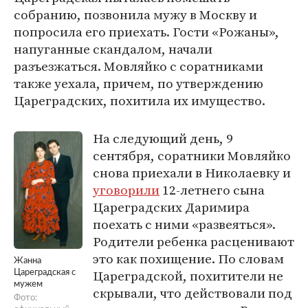
собранию, позвонила мужу в Москву и
попросила его приехать. Гости «Рожаны»,
напуганные скандалом, начали
разъезжаться. Мовляйко с соратниками
также уехала, причем, по утверждению
Цареградских, похитила их имущество.
На следующий день, 9
сентября, соратники Мовляйко
снова приехали в Николаевку и
уговорили
12-летнего сына
Цареградских Даримира
поехать с ними «развеяться».
Родители ребенка расценивают
это как похищение. По словам
Жанна
Цареградской, похитители не
Цареградская с
мужем
скрывали, что действовали под
Фото: