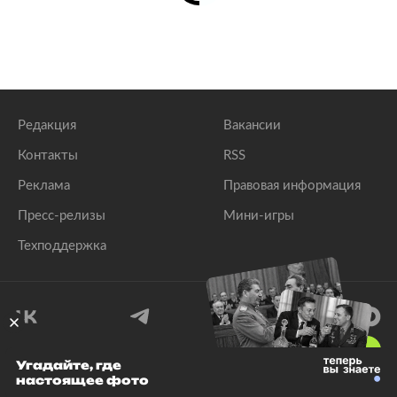
Редакция
Вакансии
Контакты
RSS
Реклама
Правовая информация
Пресс-релизы
Мини-игры
Техподдержка
18
+
Угадайте, где
настоящее фото
© 1999–2026 Все права защищены.
ООО «Лента.Ру»