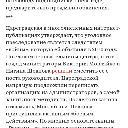
на свободу под подписку о невыезде,
предварительно предъявив обвинения.
***
Цареградская в многочисленных интернет-
публикациях утверждает, что уголовное
преследование является следствием
«войны», которую ей объявили в 2010 году.
По словам основательницы центра, в тот
год администраторы Виктория Мовляйко и
Нигина Шевцова
решили
сместить ее с
поста руководителя. Цареградской
напрямую предложили переписать
организацию на администраторов, а самой
занять пост методиста. После того как она
отказалась, Мовляйко и Шевцова
приступили к активным «боевым
действиям». По мнению основательницы
«Рожаны», за спинами администраторов