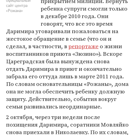
прикрытием милиции. Вернуть
официальный
сайт центра
ребенка супруги смогли только
«Рожана»
в декабре 2010 года. Они
говорят, что все это время
Даримира уговаривали пожаловаться на
жестокое обращение в семье (что он и
сделал, в частности, в
репортаже
о жизни
воспитанников приюта «Зюзино»). Вскоре
Цареградская была вынуждена снова
отдать Даримира в приют и окончательно
забрала его оттуда лишь в марте 2011 года.
По словам основательницы «Рожаны», дома
она не могла обеспечить ребенку должную
защиту. Действительно, события вокруг
семьи развивались неординарные.
2 октября, через три недели после
похищения Даримира, соратники Мовляйко
снова приехали в Николаевку. По их словам,