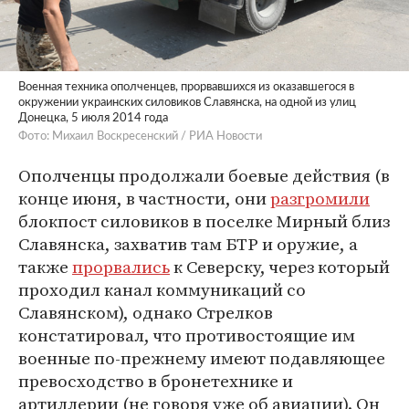
Военная техника ополченцев, прорвавшихся из оказавшегося в
окружении украинских силовиков Славянска, на одной из улиц
Донецка, 5 июля 2014 года
Фото: Михаил Воскресенский / РИА Новости
Ополченцы продолжали боевые действия (в
конце июня, в частности, они
разгромили
блокпост силовиков в поселке Мирный близ
Славянска, захватив там БТР и оружие, а
также
прорвались
к Северску, через который
проходил канал коммуникаций со
Славянском), однако Стрелков
констатировал, что противостоящие им
военные по-прежнему имеют подавляющее
превосходство в бронетехнике и
артиллерии (не говоря уже об авиации). Он