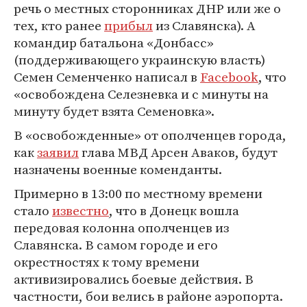
речь о местных сторонниках ДНР или же о
тех, кто ранее
прибыл
из Славянска). А
командир батальона «Донбасс»
(поддерживающего украинскую власть)
Семен Семенченко написал в
Facebook
, что
«освобождена Селезневка и с минуты на
минуту будет взята Семеновка».
В «освобожденные» от ополченцев города,
как
заявил
глава МВД Арсен Аваков, будут
назначены военные коменданты.
Примерно в 13:00 по местному времени
стало
известно
, что в Донецк вошла
передовая колонна ополченцев из
Славянска. В самом городе и его
окрестностях к тому времени
активизировались боевые действия. В
частности, бои велись в районе аэропорта.