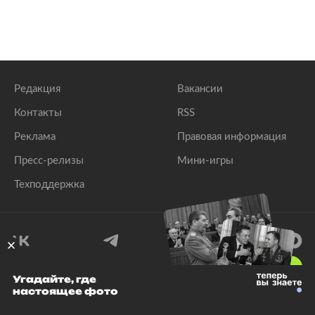
Редакция
Вакансии
Контакты
RSS
Реклама
Правовая информация
Пресс-релизы
Мини-игры
Техподдержка
18
+
Угадайте, где
настоящее фото
© 1999–2026 Все права защищены.
ООО «Лента.Ру»