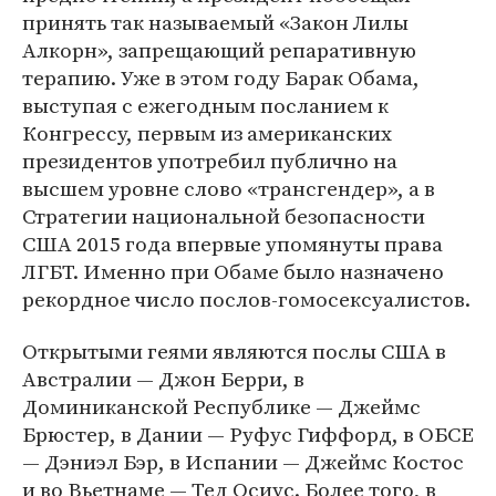
принять так называемый «Закон Лилы
Алкорн», запрещающий репаративную
терапию. Уже в этом году Барак Обама,
выступая с ежегодным посланием к
Конгрессу, первым из американских
президентов употребил публично на
высшем уровне слово «трансгендер», а в
Стратегии национальной безопасности
США 2015 года впервые упомянуты права
ЛГБТ. Именно при Обаме было назначено
рекордное число послов-гомосексуалистов.
Открытыми геями являются послы США в
Австралии — Джон Берри, в
Доминиканской Республике — Джеймс
Брюстер, в Дании — Руфус Гиффорд, в ОБСЕ
— Дэниэл Бэр, в Испании — Джеймс Костос
и во Вьетнаме — Тед Осиус. Более того, в