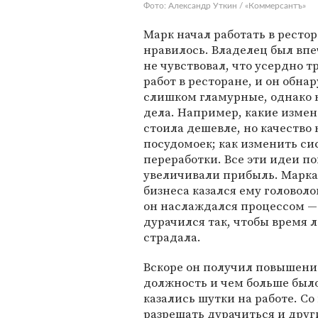
Фото: Александр Уткин / «Коммерсантъ»
Марк начал работать в рестор
нравилось. Владелец был впе
не чувствовал, что усердно т
работ в ресторане, и он обна
слишком гламурные, однако 
дела. Например, какие изме
стоила дешевле, но качество
посудомоек; как изменить си
переработки. Все эти идеи 
увеличивали прибыль. Марка
бизнеса казался ему головоло
он наслаждался процессом —
дурачился так, чтобы время л
страдала.
Вскоре он получил повышение
должность и чем больше был
казались шутки на работе. С
разрешать дурачиться и друг