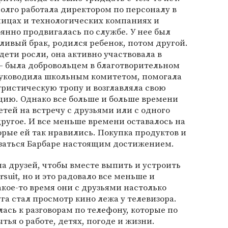
олго работала директором по персоналу в
ницах и технологических компаниях и
янно продвигалась по службе. У нее был
ливый брак, родился ребенок, потом другой.
дети росли, она активно участвовала в
— была добровольцем в благотворительном
уководила школьным комитетом, помогала
ристическую тропу и возглавляла свою
ию. Однако все больше и больше времени
етей на встречу с друзьями или с одного
другое. И все меньше времени оставалось на
орые ей так нравились. Покупка продуктов и
азаться Барбаре настоящим достижением.
 друзей, чтобы вместе выпить и устроить
rsuit, но и это радовало все меньше и
акое-то время они с друзьями настолько
га стал просмотр кино лежа у телевизора.
лась к разговорам по телефону, которые по
тья о работе, детях, погоде и жизни.