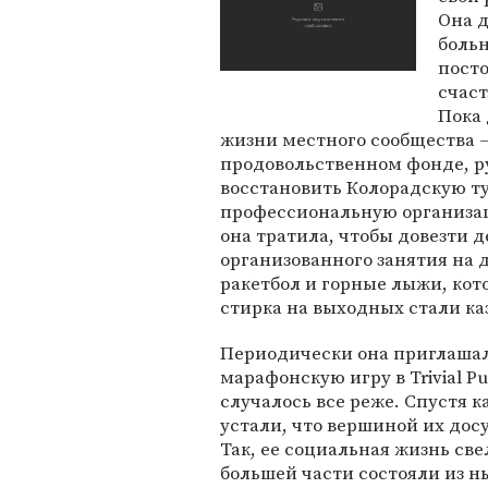
Она д
боль
посто
счаст
Пока 
жизни местного сообщества 
продовольственном фонде, р
восстановить Колорадскую ту
профессиональную организац
она тратила, чтобы довезти д
организованного занятия на 
ракетбол и горные лыжи, кот
стирка на выходных стали к
Периодически она приглашала
марафонскую игру в Trivial Pu
случалось все реже. Спустя к
устали, что вершиной их досу
Так, ее социальная жизнь све
большей части состояли из ны