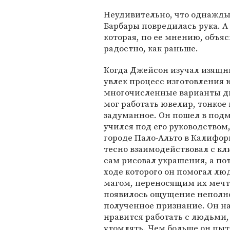
Неудивительно, что однажды 
Барбары повредилась рука. А
которая, по ее мнению, объя
радостно, как раньше.
Когда Джейсон изучал изящны
увлек процесс изготовления
многочисленные варианты ди
мог работать ювелир, тонкое
задуманное. Он пошел в подм
учился под его руководством
городе Пало-Альто в Калифор
тесно взаимодействовал с кл
сам рисовал украшения, а пот
ходе которого он помогал лю
магом, переносящим их мечту 
появилось ощущение неполнот
полученное признание. Он на
нравится работать с людьми,
утомлять. Чем больше он пыт