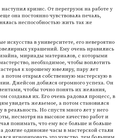
наступил кризис. От перегрузок на работе у
 еще она постоянно чувствовала печаль,
снялась неспособностью жить так же
е искусства в университете, его невероятно
 ювелирных украшений. Ему очень нравились
зайна, мириады материалов, с которыми
 мастерство, необходимое, чтобы воплотить
астерья к хорошему ювелиру, пару лет
, а потом открыл собственную мастерскую в
нии. Джейсон добился огромного успеха. Он
иентами, чтобы точно понять их желания,
ом создавал их. Его очень радовал процесс, в
дям увидеть желаемое, а потом становился
в реальность. Но спустя много лет у него
ы, несмотря на высокое качество работ и
чал понимать, что ему все больше и больше
 а долгие одинокие часы в мастерской стали
ался игнорировать это чувство, тем большим