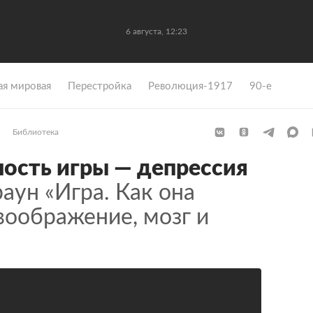
6 августа, 12:23
ая мировая
Перестройка
Революция-1917
90-е
Библиотека
ость игры — депрессия
аун «Игра. Как она
воображение, мозг и