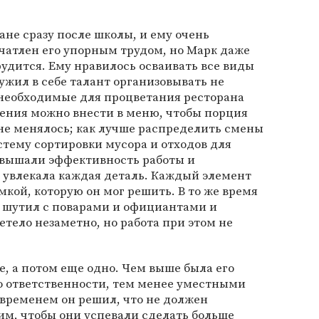
ане сразу после школы, и ему очень
чатлен его упорным трудом, но Марк даже
рудится. Ему нравилось осваивать все виды
ружил в себе талант организовывать не
необходимые для процветания ресторана
нения можно внести в меню, чтобы порция
 не менялось; как лучше распределить смены
стему сортировки мусора и отходов для
повышали эффективность работы и
 увлекала каждая деталь. Каждый элемент
мкой, которую он мог решить. В то же время
 шутил с поварами и официантами и
етело незаметно, но работа при этом не
, а потом еще одно. Чем выше была его
о ответственности, тем менее уместными
о временем он решил, что не должен
им, чтобы они успевали сделать больше