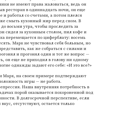
ники не имеют права жаловаться, ведь он
рыв ресторан в одиннадцать ночи, он еще
е и работал со счетами, а потом плелся
аже смыть кухонный жир перед сном. В
 до восьми утра, чтобы проследить за
н сидел за кухонным столом, пил кофе и
лка перемещается по циферблату: восемь
есять. Марк не чувствовал себя больным, но
представить, как же собраться с силами и
прогонял и прогонял один и тот же вопрос —
сь, он еще не приходил в голову ни одному
ногие однажды задают его себе: «И это все?»
 и Марк, на своем примере подтверждают
оложность игры — не работа.
епрессия. Наша внутренняя потребность в
адачах порой оказывается похороненной под
ности. В долгосрочной перспективе, если
кус, отсутствуют, остается только