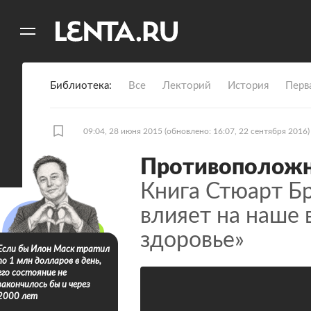
11
A
Библиотека
Все
Лекторий
История
Перв
09:04, 28 июня 2015
(обновлено: 16:07, 22 сентября 2016)
Противоположн
Книга Стюарт Бр
влияет на наше 
здоровье»
Если бы Илон Маск тратил
по 1 млн долларов в день,
его состояние не
закончилось бы и через
2000 лет