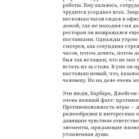
работы. Ему казалось, сотруд
трудится усерднее всех. Зак
несколько часов сидел в офис
домой, где не находил сил д
ресторан он возвращался еще
поставками. Однажды утром о
смотрел, как секундная стре
часов, потом девять, потом д
был так истощен, что не мог 
встать из-за стола. В уме он 
настолько новый, что, казало
человеку. Но на деле очень м
Эти люди, Барбара, Джейсон
очень важный факт: противоп
Противоположность игры — д
разнообразии и интересных з
давящим чувством ответствен
элементы, придающие жизни в
утомленная душа.