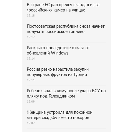
В стране ЕС разгорелся скандал из-за
«российских» камер на улицах
12:18
Постсоветская республика снова начнет
получать российское топливо
12:17
Раскрыто последствие отказа от
обновлений Windows
12:14
Россия резко нарастила закупки
популярных фруктов из Турции
12:11
Ребенок впал в кому после удара ВСУ по
пляжу под Геленджиком
12:09
Женщина устроила для покойной
матери свадьбу вместо похорон
12:07