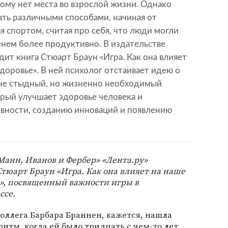
му нет места во взрослой жизни. Однако
ть различными способами, начиная от
я спортом, считая про себя, что люди могли
нем более продуктивно. В издательстве
дит книга Стюарт Браун «Игра. Как она влияет
доровье». В ней психолог отстаивает идею о
о не стыдный, но жизненно необходимый
рый улучшает здоровье человека и
вности, созданию инноваций и появлению
Манн, Иванов и Фербер» «Лента.ру»
Стюарт Браун «Игра. Как она влияет на наше
е», посвященный важности игры в
ссе.
оллега Барбара Браннен, кажется, нашла
 ритм, когда ей было тридцать с чем-то лет.