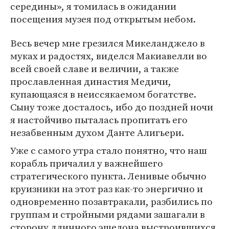
середины», я томилась в ожидании
посещения музея под открытым небом.
Весь вечер мне грезился Микеланджело в
муках и радостях, виделся Макиавелли во
всей своей славе и величии, а также
прославленная династия Медичи,
купающаяся в неиссякаемом богатстве.
Сыну тоже досталось, ибо до поздней ночи
я настойчиво пыталась пропитать его
незабвенным духом Данте Алигьери.
Уже с самого утра стало понятно, что наш
корабль причалил у важнейшего
стратегического пункта. Ленивые обычно
круизники на этот раз как-то энергично и
одновременно позавтракали, разбились по
группам и стройными рядами зашагали в
сторону длинного эшелона выстроившихся