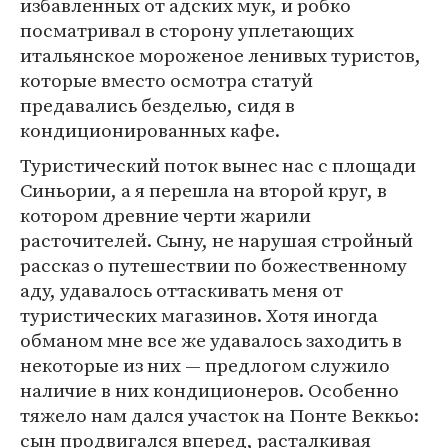
избавленных от адских мук, и робко
посматривал в сторону уплетающих
итальянское мороженое ленивых туристов,
которые вместо осмотра статуй
предавались безделью, сидя в
кондиционированных кафе.
Туристический поток вынес нас с площади
Синьории, а я перешла на второй круг, в
котором древние черти жарили
расточителей. Сыну, не нарушая стройный
рассказ о путешествии по божественному
аду, удавалось оттаскивать меня от
туристических магазинов. Хотя иногда
обманом мне все же удавалось заходить в
некоторые из них — предлогом служило
наличие в них кондиционеров. Особенно
тяжело нам дался участок на Понте Веккьо:
сын продвигался вперед, расталкивая