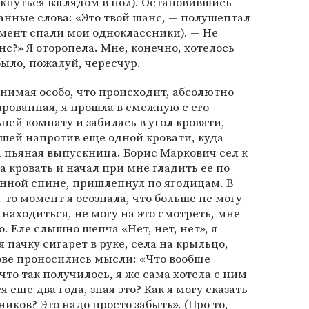
ткнуться взглядом в пол). Остановившись
ранные слова: «Это твой шанс, — полушептал
омент спали мои одноклассники). — Не
с?» Я оторопела. Мне, конечно, хотелось
было, пожалуй, чересчур.
нимая особо, что происходит, абсолютно
рованная, я прошла в смежную с его
ней комнату и забилась в угол кровати,
шей напротив еще одной кровати, куда
 пьяная выпускница. Борис Маркович сел к
а кровать и начал при мне гладить ее по
нной спине, пришлепнул по ягодицам. В
-то момент я осознала, что больше не могу
 находиться, не могу на это смотреть, мне
 Еле слышно шепча «Нет, нет, нет», я
пачку сигарет в руке, села на крыльцо,
лове проносились мысли: «Что вообще
что так получилось, я же сама хотела с ним
я еще два года, зная это? Как я могу сказать
иков? Это надо просто забыть». (Про то,