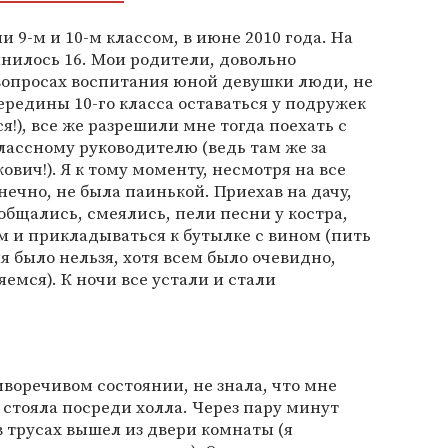
 9-м и 10-м классом, в июне 2010 года. На
нилось 16. Мои родители, довольно
вопросах воспитания юной девушки люди, не
ередины 10-го класса оставаться у подружек
я!), все же разрешили мне тогда поехать с
лассному руководителю (ведь там же за
вич!). Я к тому моменту, несмотря на все
нечно, не была паинькой. Приехав на дачу,
общались, смеялись, пели песни у костра,
ом и прикладываться к бутылке с вином (пить
ля было нельзя, хотя всем было очевидно,
емся). К ночи все устали и стали
иворечивом состоянии, не знала, что мне
 стояла посреди холла. Через пару минут
 трусах вышел из двери комнаты (я