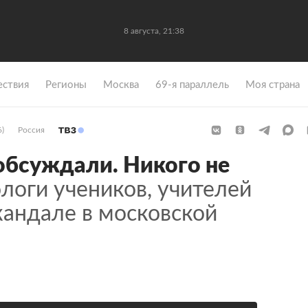
8 августа, 21:38
ствия
Регионы
Москва
69-я параллель
Моя страна
6)
Россия
 обсуждали. Никого не
оги учеников, учителей
кандале в московской