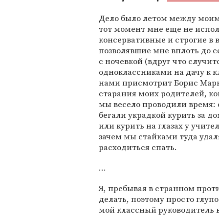
Дело было летом между моими
тот момент мне еще не испол
консервативные и строгие в 
позволявшие мне вплоть до с
с ночевкой (вдруг что случитс
одноклассниками на дачу к к
нами присмотрит Борис Марко
старания моих родителей, ко
мы весело проводили время: 
бегали украдкой курить за д
или курить на глазах у учите
зачем мы стайками туда удаля
расходиться спать.
...
Я, пребывая в странном прот
делать, поэтому просто глупо
мой классный руководитель в