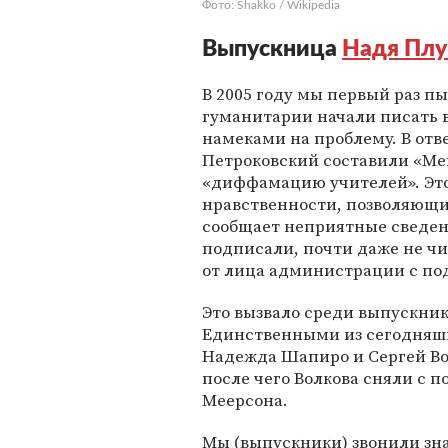
Фото: Shakko / Wikipedia
Выпускница
Надя Плу
В 2005 году мы первый раз п
гуманитарии начали писать 
намеками на проблему. В отв
Петроковский составили «М
«диффамацию учителей». Это
нравственности, позволяющи
сообщает неприятные сведени
подписали, почти даже не чи
от лица администрации с по
Это вызвало среди выпускнико
Единственными из сегодняшн
Надежда Шапиро и Сергей Вол
после чего Волкова сняли с п
Меерсона.
Мы (выпускники) звонили зн