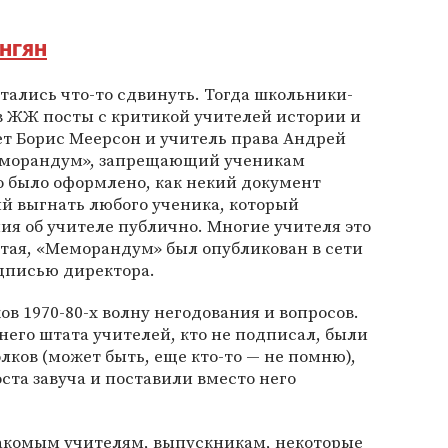
нгян
ытались что-то сдвинуть. Тогда школьники-
в ЖЖ посты с критикой учителей истории и
ет Борис Меерсон и учитель права Андрей
еморандум», запрещающий ученикам
 было оформлено, как некий документ
й выгнать любого ученика, который
я об учителе публично. Многие учителя это
тая, «Меморандум» был опубликован в сети
дписью директора.
в 1970-80-х волну негодования и вопросов.
его штата учителей, кто не подписал, были
ков (может быть, еще кто-то — не помню),
оста завуча и поставили вместо него
акомым учителям, выпускникам, некоторые