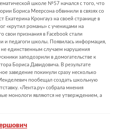
ематической школе №57 начался с того, что
ории Бориса Меерсона обвинили в связях со
 Екатерина Кронгауз на своей странице в
гог «крутил романы» с ученицами на
го свои признания в Facebook стали
и и педагоги школы. Появилась информация,
а не единственным случаем нарушения
ускники заподозрили в домогательстве к
тора Бориса Давидовича. В результате
ное заведение покинули сразу несколько
 Менделевич пообещал создать школьную
тставку. «Лента.ру» собрала мнения
ные монологи являются не утверждением, а
Гершович