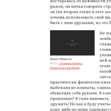
постаралась от неловкости у
рядом, он начал говорить ст
он (на втором этаже в этот м
хочешь использовать свой шан
быть с ним друзьями, но это 
Не по
зомби
спаль
стояв
упала
ней н
Борис Меерсон
Фото:
страница Бориса
оголе
Меерсона в Facebook
какой
здесь
практически физически плохо.
выбежала из комнаты, сжимая 
обхватила себя руками. В го
произошло? Я сама виновата, 
дружить! Но как я буду учитьс
кому-либо из моих одноклассн