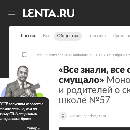
11
A
Россия
Все
Общество
Политика
Происше
14:51, 6 сентября 2016
(обновлено: 21:14, 6 сентября 201
«Все знали, все
смущало»
Монол
и родителей о с
школе №57
СССР запустил человека в
космос раньше, чем по
всему США разрешили
Александра Федотова
межрасовые браки