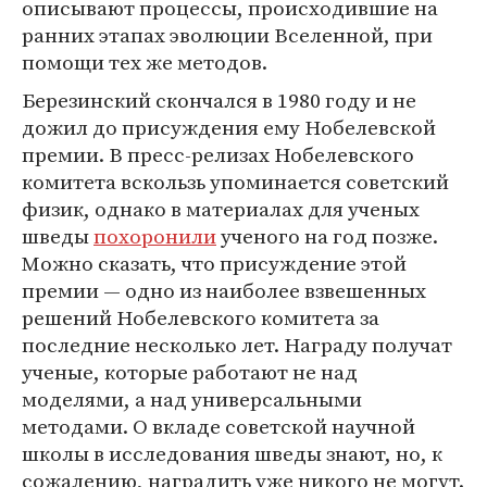
описывают процессы, происходившие на
ранних этапах эволюции Вселенной, при
помощи тех же методов.
Березинский скончался в 1980 году и не
дожил до присуждения ему Нобелевской
премии. В пресс-релизах Нобелевского
комитета вскользь упоминается советский
физик, однако в материалах для ученых
шведы
похоронили
ученого на год позже.
Можно сказать, что присуждение этой
премии — одно из наиболее взвешенных
решений Нобелевского комитета за
последние несколько лет. Награду получат
ученые, которые работают не над
моделями, а над универсальными
методами. О вкладе советской научной
школы в исследования шведы знают, но, к
сожалению, наградить уже никого не могут.