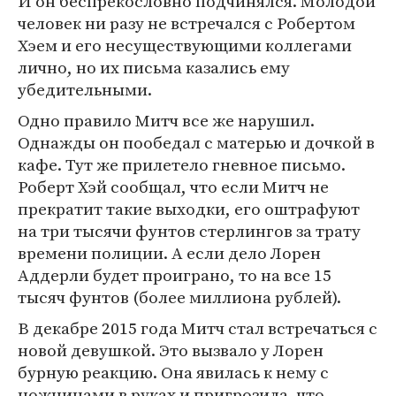
И он беспрекословно подчинялся. Молодой
человек ни разу не встречался с Робертом
Хэем и его несуществующими коллегами
лично, но их письма казались ему
убедительными.
Одно правило Митч все же нарушил.
Однажды он пообедал с матерью и дочкой в
кафе. Тут же прилетело гневное письмо.
Роберт Хэй сообщал, что если Митч не
прекратит такие выходки, его оштрафуют
на три тысячи фунтов стерлингов за трату
времени полиции. А если дело Лорен
Аддерли будет проиграно, то на все 15
тысяч фунтов (более миллиона рублей).
В декабре 2015 года Митч стал встречаться с
новой девушкой. Это вызвало у Лорен
бурную реакцию. Она явилась к нему с
ножницами в руках и пригрозила, что