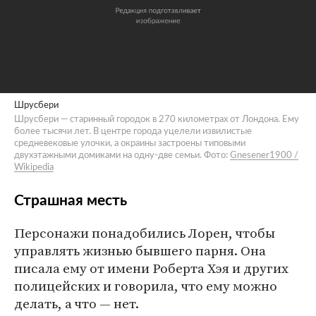
Шрусбери
Шрусбери — старинный городок в 270 километрах от Лондона. Ему
более тысячи лет. В центре города уцелели извилистые
средневековые улочки, а окраины застроены типовыми
двухэтажными домиками на одну-две семьи. Фото:
Gnesener1900 /
Wikipedia
Страшная месть
Персонажи понадобились Лорен, чтобы
управлять жизнью бывшего парня. Она
писала ему от имени Роберта Хэя и других
полицейских и говорила, что ему можно
делать, а что — нет.