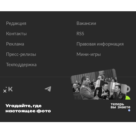
Редакция
Вакансии
Контакты
RSS
Реклама
Правовая информация
Пресс-релизы
Мини-игры
Техподдержка
18
+
Угадайте, где
настоящее фото
© 1999–2026 Все права защищены.
ООО «Лента.Ру»
Лента добра
деактивирована. Добро