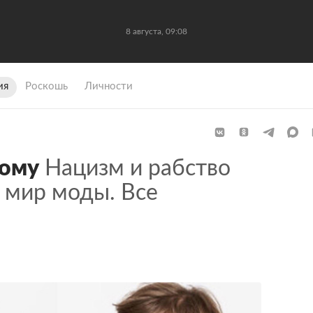
8 августа, 09:08
ия
Роскошь
Личности
ному
Нацизм и рабство
 мир моды. Все