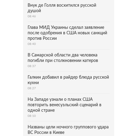
Внук де Голля восхитился русской
душой
08:46
Глава МИД Украины сделал заявление
после одобрения в США новых санкций
против России
08:40
В Самарской области два человека
погибли при столкновении катеров
08:37
Галкин добавил в райдер блюда русской
кухни
08:27
На Западе узнали о планах США
повторить венесуэльский сценарий в
одной стране
08:10
Названы цели ночного группового удара
ВС России в Киеве