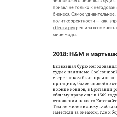
чернокожего ребенка в худи с
привел не только к негодован
бизнеса. Самое удивительное, 
политкорректности — как, впр
«Лента.ру»
решила вспомнить к
мире моды.
2018: H&M и мартышк
Вызвавшая бурю негодования
худи с надписью Coolest monk
сверстником была предназна
принципе, более спокойно от
в конце концов, в Британии 
общему праву еще в 1569 год
отношении некоего Картрайта
Тем не менее в эпоху глоба
заметили за океаном, где к б