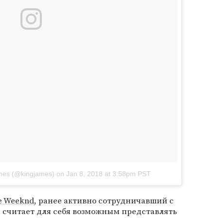
mes (@kingjames)
on
Jan 8, 2018 at 3:58pm PST
e Weeknd
, ранее активно сотрудничавший с
не считает для себя возможным представлять