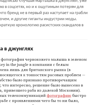
 надписью «Лучшая мартышка в джунглях», уже
ию в соцсетях, но и к ощутимым потерям для
что бренд не в первый раз наступает на грабли
очем, и другие гиганты индустрии моды.
раткую хронологию расистских скандалов в
а в джунглях
 фотография чернокожего малыша в зеленом
ey in the jungle в компании с белым
чена лишь для британского рынка (в
носящегося к тонкостям расовых проблем —
рабство было признано противоречащим
у; что интересно, решение было вынесено в
, привезшего раба из далекой Московии).
льных телекоммуникаций
фотографию
быстро
орьбе с проявлениями чего бы то ни было,