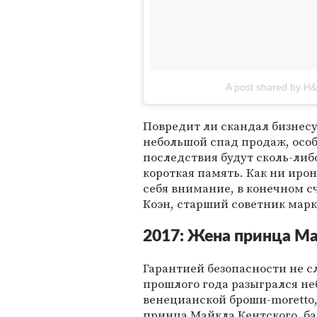
A post shared by 
Повредит ли скандал бизнес
небольшой спад продаж, особ
последствия будут сколь-либо
короткая память. Как ни иро
себя внимание, в конечном с
Коэн, старший советник мар
2017: Жена принца Ма
Гарантией безопасности не с
прошлого года разыгрался не
венецианской броши-moretto
принца Майкла Кентского, б