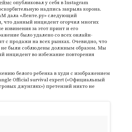
еймс
опубликовал у себя в Instagram
оскорбительную надпись закрыла корона.
&M дала «Ленте.ру» следующий
, что данный инцидент огорчил многих
 извинения за этот принт и его
ражение было удалено со всех онлайн-
т с продажи на всех рынках. Очевидно, что
 не были соблюдены должным образом. Мы
й инцидент во избежание повторения
ажению белого ребенка в худи с изображением
gle Official survival expert («Официальный
гровых джунглях») претензий никто не