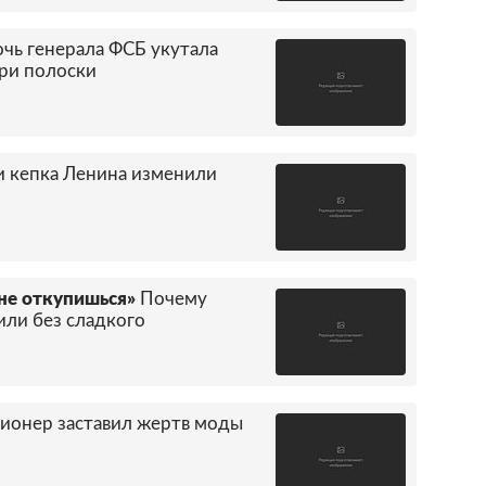
чь генерала ФСБ укутала
три полоски
и кепка Ленина изменили
не откупишься»
Почему
вили без сладкого
ионер заставил жертв моды