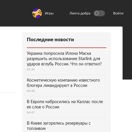
Игры
Лента добра
Войти
Последние новости
Украина попросила Илона Маска
разрешить использование Starlink для
ударов вглубь России. Что он ответил?
03:34
Косметическую компанию известного
блогера ликвидируют в России
04:48
В Европе набросились на Каллас после
ее слов о России
04:47
В Киеве загорелись резервуары с
топливом