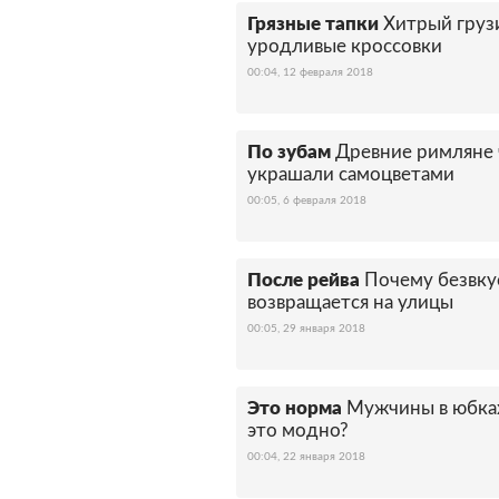
Грязные тапки
Хитрый грузи
уродливые кроссовки
00:04, 12 февраля 2018
По зубам
Древние римляне 
украшали самоцветами
00:05, 6 февраля 2018
После рейва
Почему безвку
возвращается на улицы
00:05, 29 января 2018
Это норма
Мужчины в юбка
это модно?
00:04, 22 января 2018