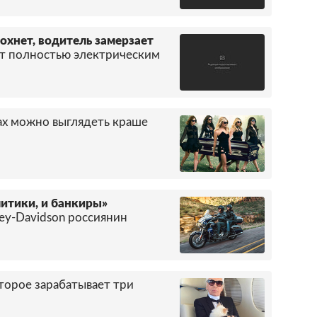
охнет, водитель замерзает
нет полностью электрическим
ах можно выглядеть краше
литики, и банкиры»
y-Davidson россиянин
торое зарабатывает три