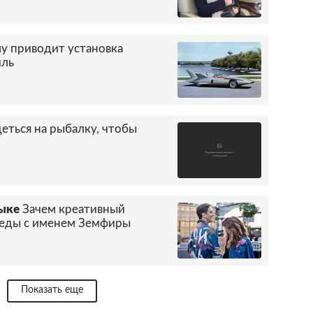
му приводит установка
иль
деться на рыбалку, чтобы
зыке
Зачем креативный
 кеды с именем Земфиры
Показать еще