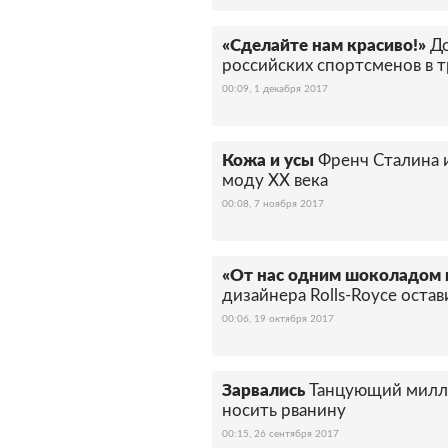
«Сделайте нам красиво!»
До
российских спортсменов в 
00:09, 1 декабря 2017
Кожа и усы
Френч Сталина 
моду ХХ века
00:08, 7 ноября 2017
«От нас одним шоколадом 
дизайнера Rolls-Royce оста
00:06, 19 октября 2017
Зарвались
Танцующий милл
носить рванину
00:15, 26 сентября 2017