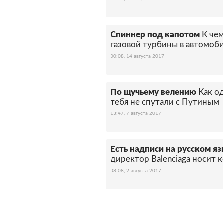
Спиннер под капотом
К че
газовой турбины в автомоб
00:08, 14 августа 2017
По щучьему велению
Как о
тебя не спутали с Путиным
13:47, 7 августа 2017
Есть надписи на русском я
директор Balenciaga носит
08:08, 2 августа 2017