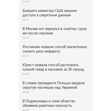
04:29
Бывшего министра США лишили
доступа к секретным данным
04:21
В Москве кот вернулся в «клетку» сразу
же после спасения
04:15
Россиянам назвали способ значительно
снизить риск инфаркта
04:15
Юрист назвала способ распознать
плохой товар в магазине за 30 секунд
03:36
В словах президента Польши увидели
скрытую насмешку над Украиной
03:20
В Подмосковье и семи областях
объявили ракетную опасность
02:35