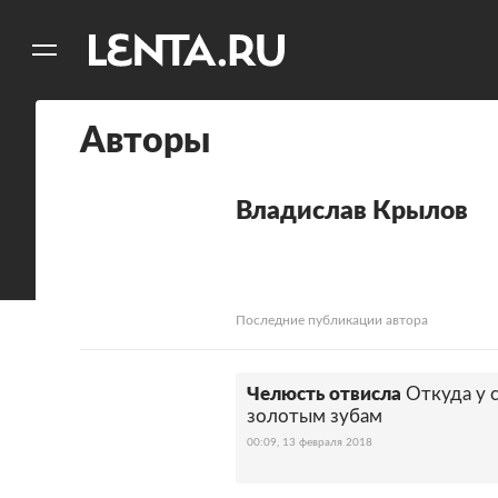
11
A
Авторы
Владислав Крылов
Последние публикации автора
Челюсть отвисла
Откуда у 
золотым зубам
00:09, 13 февраля 2018