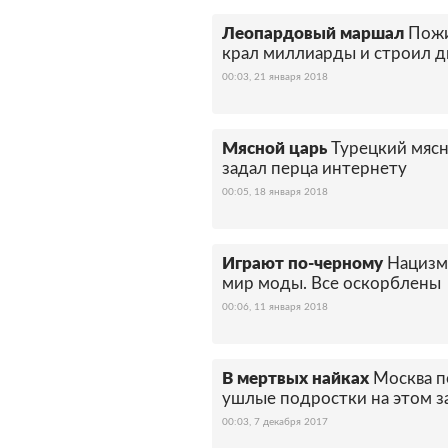
Леопардовый маршал
Пожи
крал миллиарды и строил д
00:03, 21 января 2018
Мясной царь
Турецкий мясн
задал перца интернету
00:05, 18 января 2018
Играют по-черному
Нацизм 
мир моды. Все оскорблены
00:06, 11 января 2018
В мертвых найках
Москва п
ушлые подростки на этом з
00:03, 7 декабря 2017