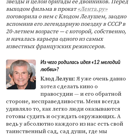
звезды и целой бригады ее двойников. Перед
выходом фильма в прокат
«Лента.ру»
поговорила о нем с Клодом Лелушем, заодно
вспомнив его легендарную поездку в СССР в
20-летнем возрасте — с которой, собственно,
и началась карьера одного из самых
известных французских режиссеров.
Из чего родилась идея «12 мелодий
любви»?
Я уже очень давно
Клод Лелуш:
хотел сделать кино о
правосудии — и его обратной
стороне, несправедливости. Меня всегда
удивляло то, как легко люди оказываются
готовы судить и осуждать окружающих. А
ведь у абсолютно каждого из нас есть свой
таинственный сад, сад души, где мы