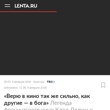
11
A
00:03, 8 февраля 2018
Культура
(обновлено: 11:38, 8 февраля 2018)
«Верю в кино так же сильно, как
другие — в бога»
Легенда
французского кино Клод Лелуш о