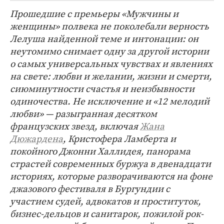
Прошедшие с премьеры «Мужчины и
женщины» полвека не поколебали верность
Лелуша найденной теме и интонации: он
неутомимо снимает одну за другой истории
о самых универсальных чувствах и явлениях
на свете: любви и желании, жизни и смерти,
сиюминутности счастья и неизбывности
одиночества. Не исключение и «12 мелодий
любви» — разыгранная десятком
французских звезд, включая
Жана
Дюжардена
, Кристофера Ламберта и
покойного Джонни Халлидея, панорама
страстей современных буржуа в двенадцати
историях, которые разворачиваются на фоне
джазового фестиваля в Бургундии с
участием судей, адвокатов и проституток,
бизнес-дельцов и санитарок, пожилой рок-