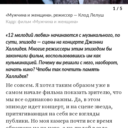
1 / 5
«Мужчина и женщина», режиссер — Клод Лелуш
Кадр: фильм «Мужчина и женщина»
«12 мелодий любви» начинаются с музыкального, по
сути, эпизода — сцены на концерте Джонни
Халлидея. Многие режиссеры этим эпизодом бы
закончили фильм, воспользовавшись им как
кульминацией. Почему вы решили с него, наоборот,
начать кино? Чтобы так почтить память
Халлидея?
Не совсем. Я хотел таким образом уже в
самом начале фильма показать зрителю, что
мы все одинаково важны. Да, в этом
эпизоде идет концерт, и на сцене звезда,
притягивающая на себя все взгляды
публики. Но моя камера почти все время
обращена не на него, а на людей в зале.