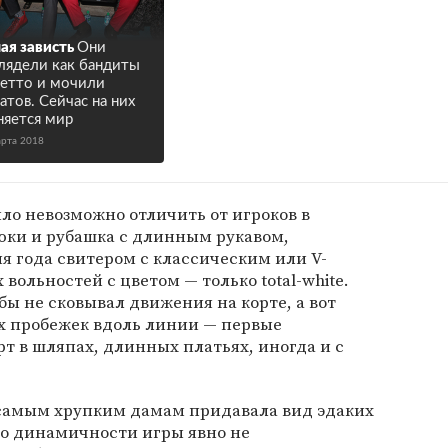
ая зависть
Они
лядели как бандиты
гетто и мочили
атов. Сейчас на них
няется мир
арта 2018
ло невозможно отличить от игроков в
юки и рубашка с длинным рукавом,
я года свитером с классическим или V-
вольностей с цветом — только total-white.
бы не сковывал движения на корте, а вот
х пробежек вдоль линии — первые
т в шляпах, длинных платьях, иногда и с
самым хрупким дамам придавала вид эдаких
но динамичности игры явно не