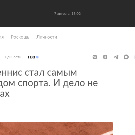
7 августа, 18:02
ия
Роскошь
Личности
Ценности
ннис стал самым
ом спорта. И дело не
ах