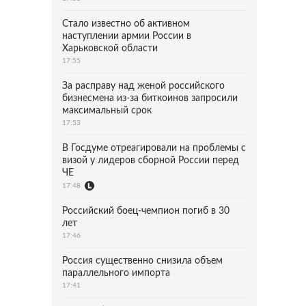
Стало известно об активном
наступлении армии России в
Харьковской области
17:55
За расправу над женой российского
бизнесмена из-за биткоинов запросили
максимальный срок
17:53
В Госдуме отреагировали на проблемы с
визой у лидеров сборной России перед
ЧЕ
17:48
Российский боец-чемпион погиб в 30
лет
17:46
Россия существенно снизила объем
параллельного импорта
17:41