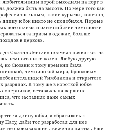
и-любительницы порой выходили на корт в
а должна быть на высоте. По мере того как
профессиональным, такие курьезы, конечно,
ь длину юбок никто не сподобился. Первые
ольшого шлема и олимпийские чемпионки
сражаться за призы в одежде, больше
оходов в церковь.
когда Сюзанн Ленглен посмела появиться на
лишь немного ниже колен. Любую другую
, но Сюзанн к тому времени была
мпионкой, чемпионкой мира, бронзовым
 победительницей Уимблдона и открытого
 разрядах. К тому же в короткой юбке
 соперников, оставаясь на вершине
иса, что заставило даже самых
лчать.
ротила длину юбки, а обратилась к
 Пату, дабы тот разработал для нее
том не сковывающие движения платья. Еще