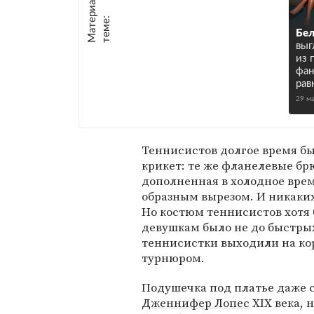
М
а
т
р
и
а
л
ы
п
о
т
е
м
е
е
:
Бел
выг
из 
фан
рав
29 м
Теннисистов долгое время бы
крикет: те же фланелевые бр
дополненная в холодное врем
образным вырезом. И никаких 
Но костюм теннисистов хотя 
девушкам было не до быстры
теннисистки выходили на кор
турнюром.
Подушечка под платье даже 
Дженнифер Лопес
XIX века, 