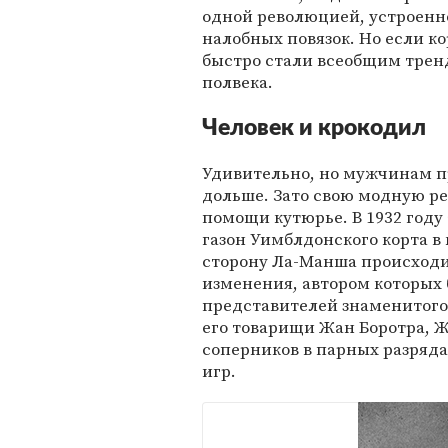
одной революцией, устроенно
налобных повязок. Но если к
быстро стали всеобщим трен
полвека.
Человек и крокодил
Удивительно, но мужчинам п
дольше. Зато свою модную р
помощи кутюрье. В 1932 год
газон Уимблдонского корта в 
сторону Ла-Манша происходи
изменения, автором которых 
представителей знаменитого 
его товарищи Жан Боротра, 
соперников в парных разряд
игр.