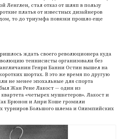
й Ленглен, стал отказ от шляп в пользу
ороткие платья от известных дизайнеров
дом, то до триумфа повязки прошло еще
ришлось ждать своего революционера куда
еволюцию теннисисты организовали без
у англичанин Генри Банни Остин вышел на
коротких шортах. В это же время по другую
ли не менее эпохальные для спорта
был Жан Рене Лакост — один из
квартета «четырех мушкетеров». Лакост и
Жак Брюнон и Анри Коше громили
ах турниров Большого шлема и Олимпийских