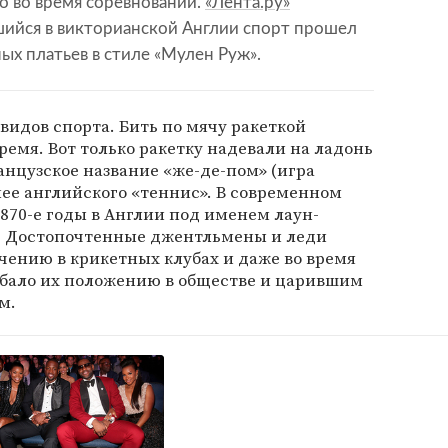
о во время соревнований.
«Лента.ру»
вшийся в викторианской Англии спорт прошел
ых платьев в стиле «Мулен Руж».
видов спорта. Бить по мячу ракеткой
ремя. Вот только ракетку надевали на ладонь
анцузское название «же-де-пом» (игра
ее английского «теннис». В современном
1870-е годы в Англии под именем лаун-
). Достопочтенные джентльмены и леди
чению в крикетных клубах и даже во время
обало их положению в обществе и царившим
м.