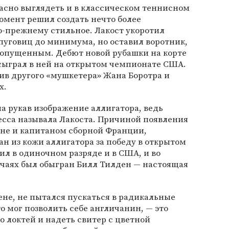
асно выглядеть и в классическом теннисном
момент решил создать нечто более
о-прежнему стильное. Лакост укоротил
 пуговиц до минимума, но оставил воротник,
 опущенным. Дебют новой рубашки на корте
е сыграл в ней на открытом чемпионате США.
ив другого «мушкетера» Жана Боротра и
х.
на рукав изображение аллигатора, ведь
есса называла Лакоста. Причиной появления
ене и капитаном сборной Франции,
 из кожи аллигатора за победу в открытом
л в одиночном разряде и в США, и во
учаях был обыгран Билл Тилден — настоящая
Рене, не пытался пускаться в радикальные
 мог позволить себе англичанин, — это
о локтей и надеть свитер с цветной