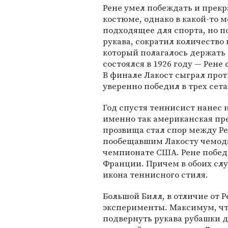
Рене умел побеждать и прекр
костюме, однако в какой-то 
подходящее для спорта, но п
рукава, сократил количество
который полагалось держать
состоялся в 1926 году — Рен
В финале Лакост сыграл прот
уверенно победил в трех сета
Год спустя теннисист нанес 
именно так американская пр
прозвища стал спор между Р
пообещавшим Лакосту чемодан
чемпионате США. Рене победи
Франции. Причем в обоих сл
икона теннисного стиля.
Большой Билл, в отличие от 
эксперименты. Максимум, что
подвернуть рукава рубашки д