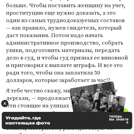
больше. Чтобы поставить женщину на учет,
проституцию еще нужно доказать, а это
один из самых труднодоказуемых составов
— как правило, нужен свидетель, который
даст показания. Потом надо начать
административное производство, собрать
улики, подготовить материалы, передать
дело в суд, и чтобы суд признал ее виновной
и приговорил к выплате штрафа. И все это
ради того, чтобы она заплатила 50
долларов, которые заработает за час!?
Я тебе честно скажу, мы бы их вообще не
дергали, — продолжает полицейский. —
Эти стоящие на улицах — это самое дно,
конченые люди. От них одна головная боль.
Угадайте, где
Вываливаешь их в участок, они начинают
настоящее фото
вопить, материться, разводят какую-то