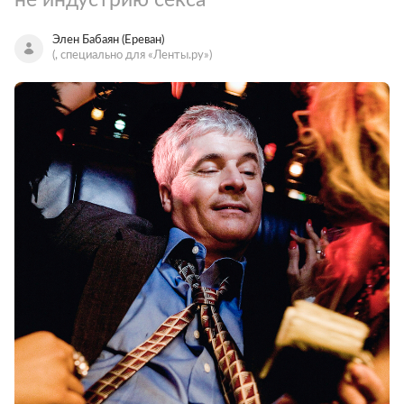
Элен Бабаян (Ереван)
(, специально для «Ленты.ру»)