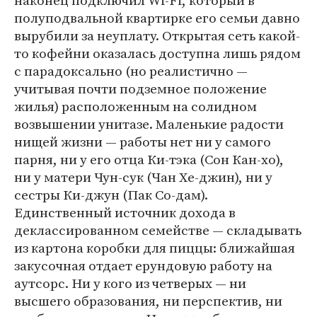
наконец подключил Wi-Fi, который в
полуподвальной квартирке его семьи давно
вырубили за неуплату. Открытая сеть какой-
то кофейни оказалась доступна лишь рядом
с парадоксально (но реалистично —
учитывая почти подземное положение
жилья) расположенным на солидном
возвышении унитазе. Маленькие радости
нищей жизни — работы нет ни у самого
парня, ни у его отца Ки-тэка (Сон Кан-хо),
ни у матери Чун-сук (Чан Хе-джин), ни у
сестры Ки-джун (Пак Со-дам).
Единственный источник дохода в
деклассированном семействе — складывать
из картона коробки для пиццы: ближайшая
закусочная отдает ерундовую работу на
аутсорс. Ни у кого из четверых — ни
высшего образования, ни перспектив, ни