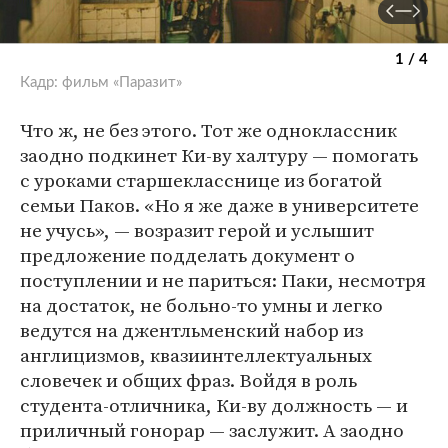
1 / 4
Кадр: фильм «Паразит»
Что ж, не без этого. Тот же одноклассник
заодно подкинет Ки-ву халтуру — помогать
с уроками старшекласснице из богатой
семьи Паков. «Но я же даже в университете
не учусь», — возразит герой и услышит
предложение подделать документ о
поступлении и не париться: Паки, несмотря
на достаток, не больно-то умны и легко
ведутся на джентльменский набор из
англицизмов, квазиинтеллектуальных
словечек и общих фраз. Войдя в роль
студента-отличника, Ки-ву должность — и
приличный гонорар — заслужит. А заодно