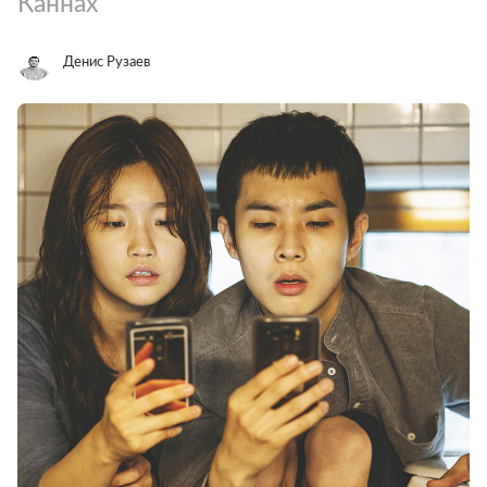
Каннах
Денис Рузаев