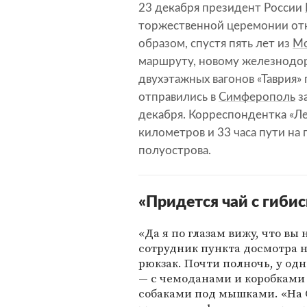
23 декабря президент России
торжественной церемонии отк
образом, спустя пять лет из
Мо
маршруту, новому железнодор
двухэтажных вагонов «Таврия»
отправились в
Симферополь
з
декабря. Корреспондентка «Ле
километров и 33 часа пути на
полуострова.
«Придется чай с гиби
«Да я по глазам вижу, что вы
сотрудник пункта досмотра н
рюкзак. Почти полночь, у од
— с чемоданами и коробками 
собаками под мышками. «На 