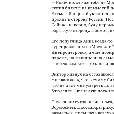
— Конечно, это же тебе не Мо
купил билеты на крымский по
Ялты. — Я первый украинец, 
пролив в сторону
России
. По
Сейчас, наверно, буду первы
обратную сторону. Посмотрим,
Его попутчица Анна когда-то
курсировавшим из Москвы в 
Днепропетровск
, а еще доби
пароме, на машине и на само
— когда самостоятельно едеш
Виктор кивнул на оставшиеся 
мне казалось, что в сумму бил
что не даст мне умереть до 
блюдечке. Еще и душ пока як
Спустя полсуток после отъез
Воронежем. Пассажиры ринули
размяться, подышать воздухо