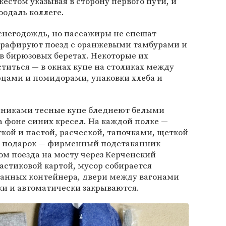
стом указывая в сторону первого пути, и
оодаль коллеге.
 снегодождь, но пассажиры не спешат
графируют поезд с оранжевыми тамбурами и
в бирюзовых беретах. Некоторые их
титься — в окнах купе на столиках между
рцами и помидорами, упаковки хлеба и
нниками тесные купе бледнеют белыми
 фоне синих кресел. На каждой полке —
кой и пастой, расческой, тапочками, щеткой
 В подарок — фирменный подстаканник
м поезда на мосту через Керченский
астиковой картой, мусор собирается
ванных контейнера, двери между вагонами
и и автоматически закрываются.