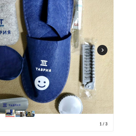
1
/
3