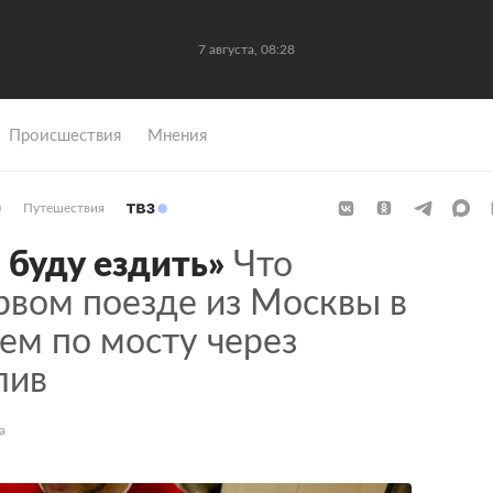
7 августа, 08:28
Происшествия
Мнения
)
Путешествия
 буду ездить»
Что
рвом поезде из Москвы в
ем по мосту через
лив
а