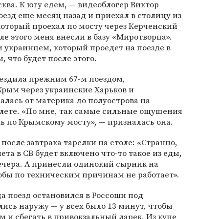
сква. К югу едем, — видеоблогер Виктор
езд еще месяц назад и приехал в столицу из
который проехал по мосту через Керченский
сле этого меня внесли в базу «Миротворца».
м украинцем, который проедет на поезде в
 что будет после этого.
 ездила прежним 67-м поездом,
Крым через украинские
Харьков
и
ралась от материка до полуострова на
лете. «По мне, так самые сильные ощущения
ь по Крымскому мосту», — призналась она.
после завтрака тарелки на столе: «Странно,
ета в СВ будет включено что-то такое из еды,
вечера. А принесли одинокий сырник на
обы по техническим причинам не работает».
да поезд остановился в Россоши под
сь наружу — у всех было 13 минут, чтобы
м и сбегать в привокзальный ларек. Из купе