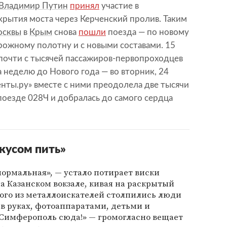
Владимир Путин
принял
участие в
рытия моста через Керченский пролив. Таким
сквы
в
Крым
снова
пошли
поезда — по новому
ожному полотну и с новыми составами. 15
 почти с тысячей пассажиров-первопроходцев
а неделю до Нового года — во вторник, 24
нты.ру» вместе с ними преодолела две тысячи
 поезде 028Ч и добралась до самого сердца
скусом пить»
 нормальная», — устало потирает виски
а Казанском вокзале, кивая на раскрытый
ного из металлоискателей столпились люди
в руках, фотоаппаратами, детьми и
Симферополь сюда!» — громогласно вещает