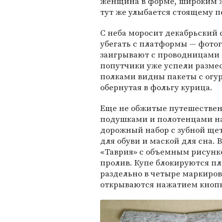
женщина в форме, широким же
тут же улыбается стоящему п
С неба моросит декабрьский
убегать с платформы — фото
заигрывают с проводницами 
попутчики уже успели размес
полками видны пакеты с огу
обернутая в фольгу курица.
Еще не обжитые путешестве
подушками и полотенцами на
дорожный набор с зубной щет
для обуви и маской для сна.
«Таврия» с объемным рисунко
пролив. Купе блокируются пл
раздельно в четыре маркиро
открываются нажатием кнопк