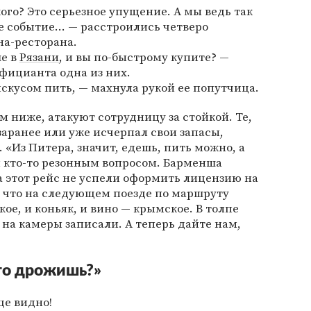
ого? Это серьезное упущение. А мы ведь так
 событие... — расстроились четверо
на-ресторана.
е в
Рязани
, и вы по-быстрому купите? —
фицианта одна из них.
искусом пить, — махнула рукой ее попутчица.
м ниже, атакуют сотрудницу за стойкой. Те,
заранее или уже исчерпал свои запасы,
 «Из Питера, значит, едешь, пить можно, а
я кто-то резонным вопросом. Барменша
а этот рейс не успели оформить лицензию на
, что на следующем поезде по маршруту
ое, и коньяк, и вино — крымское. В толпе
 на камеры записали. А теперь дайте нам,
го дрожишь?»
це видно!