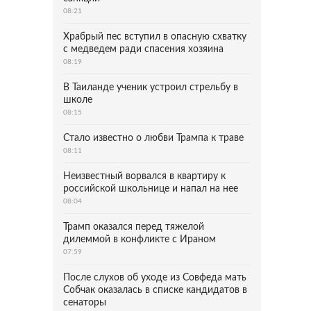
08:21
Храбрый пес вступил в опасную схватку
с медведем ради спасения хозяина
08:19
В Таиланде ученик устроил стрельбу в
школе
08:15
Стало известно о любви Трампа к траве
08:11
Неизвестный ворвался в квартиру к
российской школьнице и напал на нее
08:04
Трамп оказался перед тяжелой
дилеммой в конфликте с Ираном
07:59
После слухов об уходе из Совфеда мать
Собчак оказалась в списке кандидатов в
сенаторы