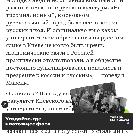
развиваться в лоне русской культуры. «На
трехмиллионный, в основном
русскоязычный город было всего восемь
русских школ. И официально ни о каком
университетском образовании на русском
языке в Киеве не могло быть и речи.
Академические связи с Россией
практически отсутствовали, а в обществе
постоянно культивировалась ненависть и
презрение к России и русским», — поведал
Максим.
Окончив в 2015 году исторический
факультет Киевского национального
университета, он перебрался на учебу в
Москву. По его словам, переезд был связан с
Угадайте, где
желанием сохранить свою идентичность, а
настоящее фото
начавшиеся в 2013 году события стали лишь