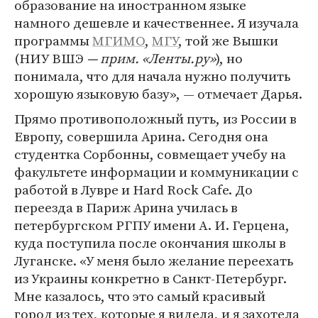
образование на иностранном языке
намного дешевле и качественнее. Я изучала
программы
МГИМО
,
МГУ
, той же Вышки
(НИУ ВШЭ
— прим. «Ленты.ру»
), но
понимала, что для начала нужно получить
хорошую языковую базу», — отмечает Дарья.
Прямо противоположный путь, из России в
Европу, совершила Арина. Сегодня она
студентка Сорбонны, совмещает учебу на
факультете информации и коммуникации с
работой в Лувре и Hard Rock Cafe. До
переезда в Париж Арина училась в
петербургском РГПУ имени А. И. Герцена,
куда поступила после окончания школы в
Луганске. «У меня было желание переехать
из Украины конкретно в Санкт-Петербург.
Мне казалось, что это самый красивый
город из тех, которые я видела, и я захотела