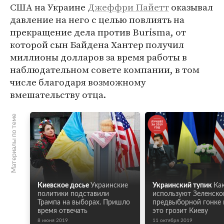
США на Украине
Джеффри Пайетт
оказывал
давление на него с целью повлиять на
прекращение дела против Burisma, от
которой сын Байдена Хантер получил
миллионы долларов за время работы в
наблюдательном совете компании, в том
числе благодаря возможному
вмешательству отца.
Материалы по теме
Киевское досье
Украинские
Украинский тупик
Ка
политики подставили
используют Зеленско
Трампа на выборах. Пришло
предвыборной гонке 
время отвечать
это грозит Киеву
8 июня 2019
11 октября 2019