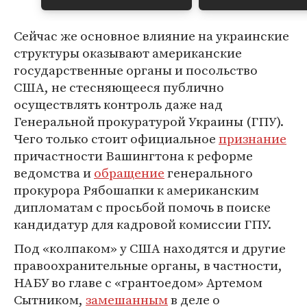
Сейчас же основное влияние на украинские
структуры оказывают американские
государственные органы и посольство
США, не стесняющееся публично
осуществлять контроль даже над
Генеральной прокуратурой Украины (ГПУ).
Чего только стоит официальное
признание
причастности Вашингтона к реформе
ведомства и
обращение
генерального
прокурора Рябошапки к американским
дипломатам с просьбой помочь в поиске
кандидатур для кадровой комиссии ГПУ.
Под «колпаком» у США находятся и другие
правоохранительные органы, в частности,
НАБУ во главе с «грантоедом» Артемом
Сытником,
замешанным
в деле о