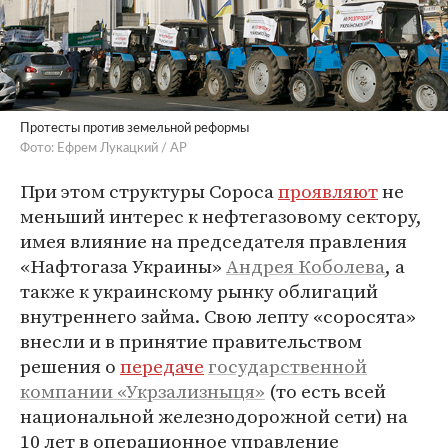
Протесты против земельной реформы
Фото: Ефрем Лукацкий / AP
При этом структуры Сороса
проявляют
не
меньший интерес к нефтегазовому сектору,
имея влияние на председателя правления
«Нафтогаза Украины»
Андрея Коболева
, а
также к украинскому рынку облигаций
внутреннего займа. Свою лепту «соросята»
внесли и в принятие правительством
решения о
передаче
государственной
компании «Укрзализныця»
(то есть всей
национальной железнодорожной сети) на
10 лет в операционное управление