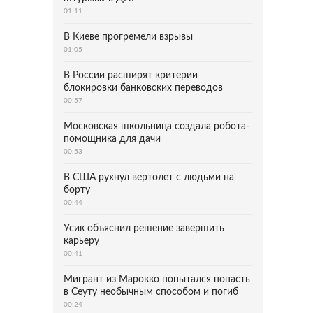
01:11
В Киеве прогремели взрывы
01:05
В России расширят критерии
блокировки банковских переводов
00:57
Московская школьница создала робота-
помощника для дачи
00:53
В США рухнул вертолет с людьми на
борту
00:44
Усик объяснил решение завершить
карьеру
00:41
Мигрант из Марокко попытался попасть
в Сеуту необычным способом и погиб
00:24