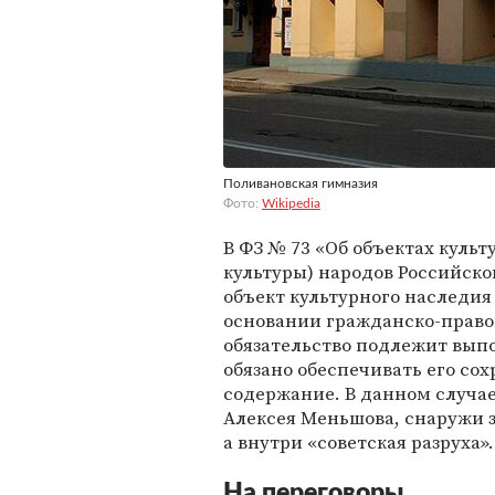
Поливановская гимназия
Фото:
Wikipedia
В ФЗ № 73 «Об объектах куль
культуры) народов Российск
объект культурного наследия 
основании гражданско-право
обязательство подлежит вып
обязано обеспечивать его со
содержание. В данном случае
Алексея Меньшова, снаружи з
а внутри «советская разруха».
На переговоры