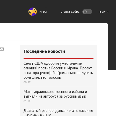
Игры
Лента добра
Войти
Последние новости
Сенат США одобрил ужесточение
санкций против России и Ирана. Проект
сенатора-русофоба Грэма смог получить
большинство голосов
00:57
Мать украинского военного избили и
выгнали из автобуса за русский язык
01:12
Драпатый распорядился начать «мясные
штурмы» в ДНР