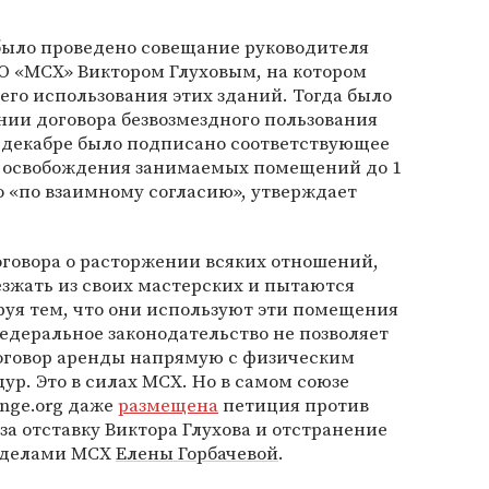
 было проведено совещание руководителя
 «МСХ» Виктором Глуховым, на котором
го использования этих зданий. Тогда было
ии договора безвозмездного пользования
в декабре было подписано соответствующее
м освобождения занимаемых помещений до 1
но «по взаимному согласию», утверждает
говора о расторжении всяких отношений,
зжать из своих мастерских и пытаются
руя тем, что они используют эти помещения
едеральное законодательство не позволяет
оговор аренды напрямую с физическим
ур. Это в силах МСХ. Но в самом союзе
ange.org даже
размещена
петиция против
за отставку Виктора Глухова и отстранение
 делами МСХ
Елены Горбачевой
.