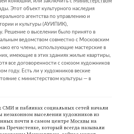
ей конюшни, или заключить с
Министерством
ды. Этот объект культурного наследия
ерального агентства по управлению и
тории и культуры (АУИПИК),
. Решение о выселении было принято в
ральным ведомством совместно с Московским
нако его члены, использующие мастерские в
 них, имеющие в этих зданиях жилые квартиры,
хотя все договоренности с союзом художников
м году. Есть ли у художников веские
стояние с министерством культуры — в
х СМИ и пабликах социальных сетей начали
бы незаконном выселении художников из
енных почти в самом центре
Москвы
на
на Пречистенке, который всегда называли