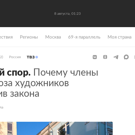
8 августа, 01:23
ствия
Регионы
Москва
69-я параллель
Моя страна
2)
Россия
 спор.
Почему члены
юза художников
в закона
ла