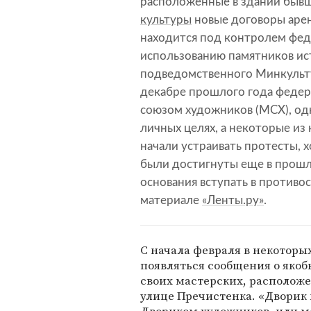
расположенные в здании бывш
культуры
новые договоры арен
находится под контролем фед
использованию памятников ис
подведомственного Минкульту
декабре прошлого года феде
союзом художников (МСХ), од
личных целях, а некоторые из
начали устраивать протесты, 
были достигнуты еще в прошло
основания вступать в противо
материале
«Ленты.ру»
.
С начала февраля в некоторы
появляться сообщения о яко
своих мастерских, располож
улице Пречистенка. «Дворик 