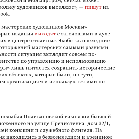
осковским Монмартром, сейчас может
кольку художников выселяют», —
пишут
на
ook.
а мастерских художников Москвы»
орые издания
выходят
с заголовками в духе
х в центре столицы». Якобы «в последние
 отторжений мастерских самыми разными
ьности ситуация выглядит совсем по-
гентство по управлению и использованию
уры» лишь пытается сохранить исторические
оих объектах, которые были, по сути,
ым организациям и используются ими по
ансамбля Поливановской гимназии бывшей
оженного на улице Пречистенка, дом 32/1,
вшей конюшни и служебного флигеля. На
ия находились в безвозмездном и арендном