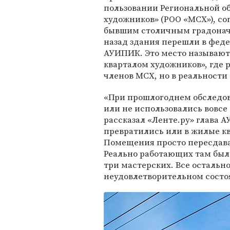
пользовании Региональной о
художников» (РОО «МСХ»), со
бывшим столичным градона
назад здания перешли в фед
АУИПИК. Это место называю
кварталом художников», где
членов МСХ, но в реальности 
«При прошлогоднем обследо
или не использовались вовсе
рассказал «Ленте.ру» глава
превратились или в жилые кв
Помещения просто пересдава
Реально работающих там было
три мастерских. Все остальн
неудовлетворительном состо