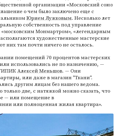
бщественной организации «Московский союз
глашение о чем было заключено еще с
чальником
Юрием Лужковым
. Несколько лет
еральную собственность под управление
т «московским Монмартром», «легендарным
 располагаются художественные мастерские
от них там почти ничего не осталось.
вании помещений 70 процентов мастерских
 или использовались не по назначению, —
 АУИПИК
Алексей Меньшов
. — Они
артиры, или даже в магазин "Ткани".
лись другим лицам без нашего ведома.
 только две, с натяжкой можно сказать, что
ое — или помещение в
янии или полноценная жилая квартира».