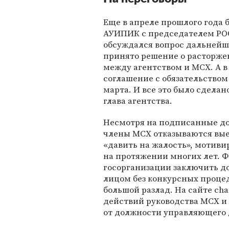
Еще в апреле прошлого года
АУИПИК с председателем РОО
обсуждался вопрос дальнейше
принято решение о расторжен
между агентством и МСХ. А 
соглашение с обязательство
марта. И все это было сдела
глава агентства.
Несмотря на подписанные до
члены МСХ отказываются вые
«давить на жалость», мотиви
на протяжении многих лет. Ф
госорганизации заключить д
лицом без конкурсных процед
большой разлад. На сайте ch
действий руководства МСХ и 
от должности управляющего