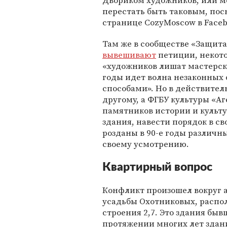
Двориком художников, или м
перестать быть таковым, пос
странице CozyMoscow в Faceb
Там же в сообществе «Защит
вывешивают
петиции, некот
«художников лишат мастерски
годы идет волна незаконных
способами». Но в действител
другому, а ФГБУ культуры «А
памятников истории и культ
здания, навести порядок в св
розданы в 90-е годы различн
своему усмотрению.
Квартирный вопрос
Конфликт произошел вокруг 
усадьбы Охотниковых, распол
строения 2,7. Это здания бы
протяжении многих лет здан