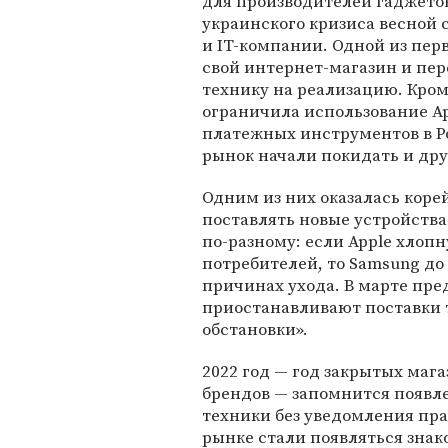
для производителей гаджетов
украинского кризиса весной
и IT-компании. Одной из перв
свой интернет-магазин и пе
технику на реализацию. Кро
ограничила использование Ap
платежных инструментов в Р
рынок начали покидать и дру
Одним из них оказалась корей
поставлять новые устройств
по-разному: если Apple хлоп
потребителей, то Samsung до
причинах ухода. В марте пре
приостанавливают поставки 
обстановки».
2022 год — год закрытых маг
брендов — запомнится появле
техники без уведомления пра
рынке стали появляться зна