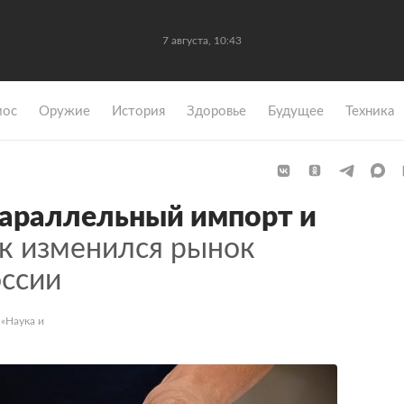
7 августа, 10:43
мос
Оружие
История
Здоровье
Будущее
Техника
параллельный импорт и
к изменился рынок
оссии
 «Наука и