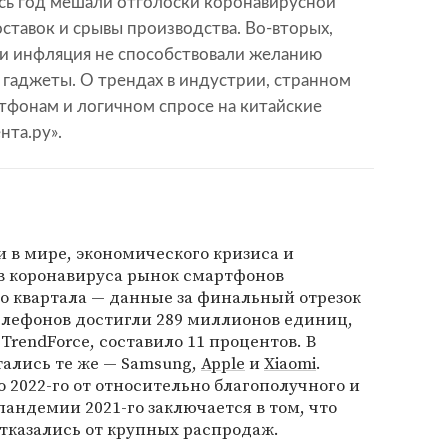
есь год мешали отголоски коронавирусной
ставок и срывы производства. Во-вторых,
 и инфляция не способствовали желанию
гаджеты. О трендах в индустрии, странном
тфонам и логичном спросе на китайские
нта.ру».
и в мире, экономического кризиса и
ов коронавируса рынок смартфонов
о квартала — данные за финальный отрезок
елефонов достигли 289 миллионов единиц,
TrendForce, составило 11 процентов. В
тались те же — Samsung,
Apple
и
Xiaomi
.
 2022-го от относительно благополучного и
пандемии 2021-го заключается в том, что
тказались от крупных распродаж.