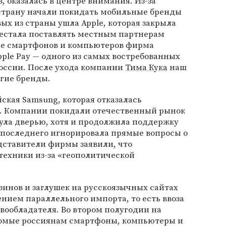
, оказалась в центре внимания. Из-за
 страну начали покидать мобильные бренды
ых из страны ушла Apple, которая закрыла
рестала поставлять местным партнерам
ме смартфонов и компьютеров фирма
ple Pay — одного из самых востребованных
оссии. После ухода компании
Тима Кука
наш
гие бренды.
ская Samsung, которая отказалась
а. Компании покидали отечественный рынок
нула дверью, хотя и продолжила поддержку
 последнего игнорировала прямые вопросы о
дставители фирмы заявили, что
техники из-за «геополитической
азинов и заглушек на русскоязычных сайтах
нием параллельного импорта, то есть ввоза
вообладателя. Во втором полугодии на
комые россиянам смартфоны, компьютеры и