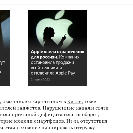
Apple ввела ограничения
для россиян.
Компания
гут
остановила продажи
о
всей техники и
?
отключила Apple Pay
2 марта 2022
 связанное с карантином в
Китае
, тоже
ителей гаджетов. Нарушенные каналы связи
тали причиной дефицита или, наоборот,
орые модели смартфонов. Из-за отсутствия
м стало сложнее планировать отгрузку