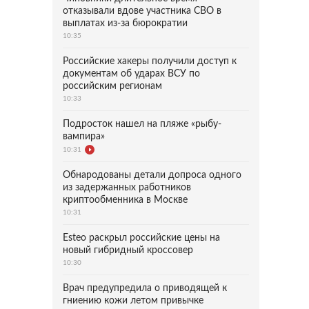
отказывали вдове участника СВО в
выплатах из-за бюрократии
10:35
Российские хакеры получили доступ к
документам об ударах ВСУ по
российским регионам
10:33
Подросток нашел на пляже «рыбу-
вампира»
10:31
Обнародованы детали допроса одного
из задержанных работников
криптообменника в Москве
10:31
Esteo раскрыл российские цены на
новый гибридный кроссовер
10:30
Врач предупредила о приводящей к
гниению кожи летом привычке