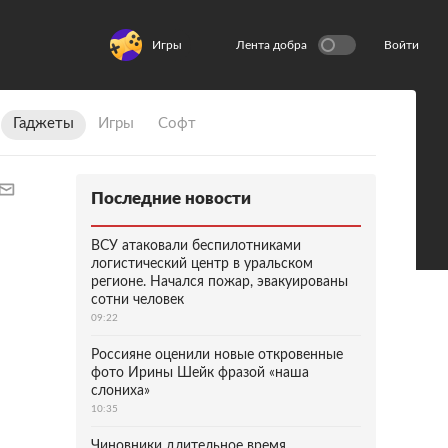
Игры
Лента добра
Войти
Гаджеты
Игры
Софт
Последние новости
ВСУ атаковали беспилотниками
логистический центр в уральском
регионе. Начался пожар, эвакуированы
сотни человек
09:22
Россияне оценили новые откровенные
фото Ирины Шейк фразой «наша
слониха»
10:35
Чиновники длительное время