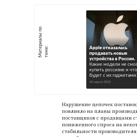
М
а
т
р
и
а
л
ы
п
о
т
е
м
е
е
:
Apple отказалась
продавать новые
устройства в России.
Какие модели не смо
купить россияне и чт
будет с их гаджетами
18 марта 2022
Нарушение цепочек поставок,
повлияло на планы производ
поставщиков с продавцами с
пониженного спроса на некот
стабильности производителя