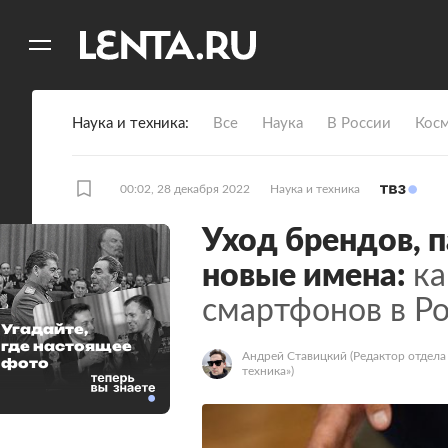
11
A
Наука и техника
Все
Наука
В России
Кос
00:02, 28 декабря 2022
Наука и техника
Уход брендов, 
новые имена:
ка
смартфонов в Р
Угадайте,
где настоящее
Андрей Ставицкий
(Редактор отдела
фото
техника»)