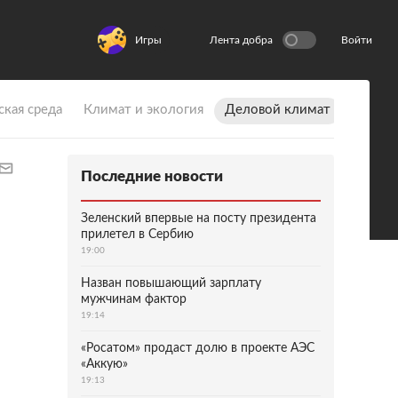
Игры
Лента добра
Войти
ская среда
Климат и экология
Деловой климат
Последние новости
Зеленский впервые на посту президента
прилетел в Сербию
19:00
Назван повышающий зарплату
мужчинам фактор
19:14
«Росатом» продаст долю в проекте АЭС
«Аккую»
19:13