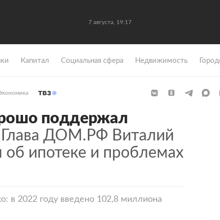
7 августа, 19:17
ки
Капитал
Социальная сфера
Недвижимость
Город
Экономика
орошо поддержал
Глава ДОМ.РФ Виталий
 об ипотеке и проблемах
: в 2022 году введено 102,8 миллиона