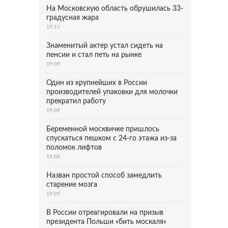
На Московскую область обрушилась 33-
градусная жара
19:11
Знаменитый актер устал сидеть на
пенсии и стал петь на рынке
19:09
Один из крупнейших в России
производителей упаковки для молочки
прекратил работу
19:09
Беременной москвичке пришлось
спускаться пешком с 24-го этажа из-за
поломок лифтов
19:08
Назван простой способ замедлить
старение мозга
19:05
В России отреагировали на призыв
президента Польши «бить москаля»