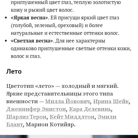
приглушенный цвет глаз, теплую золотистую
кожу и рыжий цвет волос.
«Яркая весна»
. Ей присущи яркий цвет глаз
(голубой, зеленый, ореховый) и более
натуральные и естественные оттенки волос.
«Светлая весна»
. Для нее характерны
одинаково приглушенные светлые оттенки кожи,
волос и глаз.
Лето
Цветотип «лето» — холодный и мягкий.
Яркие представительницы этого типа
внешности —
Милла Йовович
,
Ирина Шейк
,
Дженнифер Энистон
,
Кара Делевинь
,
Шарлиз Терон
,
Кейт Миддлтон
,
Эмили
Блант
, Марион Котийяр.