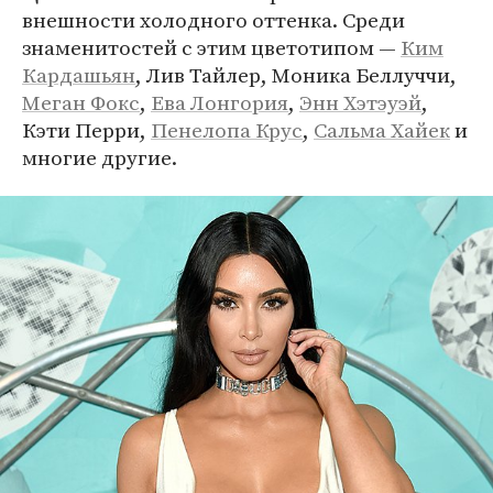
внешности холодного оттенка. Среди
знаменитостей с этим цветотипом —
Ким
Кардашьян
, Лив Тайлер, Моника Беллуччи,
Меган Фокс
,
Ева Лонгория
,
Энн Хэтэуэй
,
Кэти Перри,
Пенелопа Крус
,
Сальма Хайек
и
многие другие.