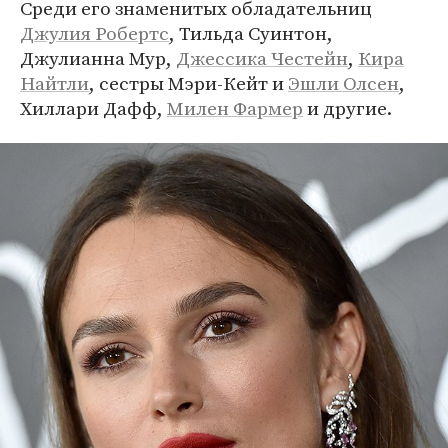
Среди его знаменитых обладательниц
Джулия Робертс
, Тильда Суинтон,
Джулианна Мур,
Джессика Честейн
,
Кира
Найтли
, сестры Мэри-Кейт и
Эшли Олсен
,
Хиллари Дафф,
Милен Фармер
и другие.