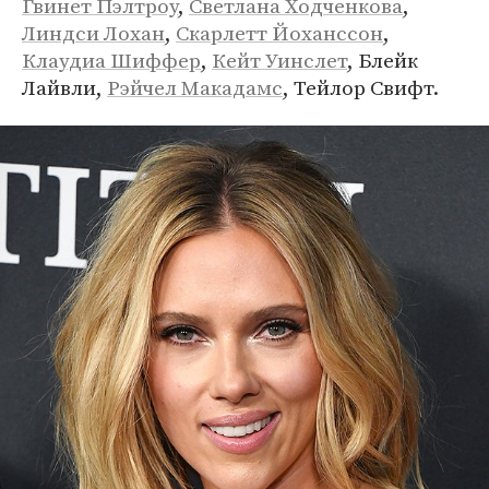
Гвинет Пэлтроу
,
Светлана Ходченкова
,
Линдси Лохан
,
Скарлетт Йоханссон
,
Клаудиа Шиффер
,
Кейт Уинслет
, Блейк
Лайвли,
Рэйчел Макадамс
, Тейлор Свифт.