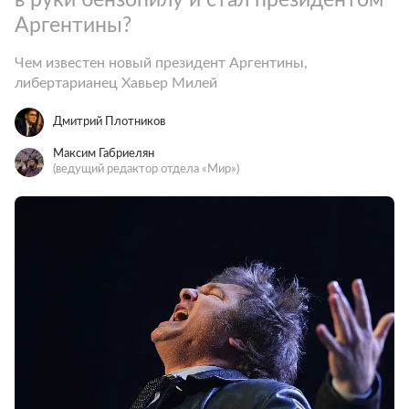
Аргентины?
Чем известен новый президент Аргентины,
либертарианец Хавьер Милей
Дмитрий Плотников
Максим Габриелян
(ведущий редактор отдела «Мир»)