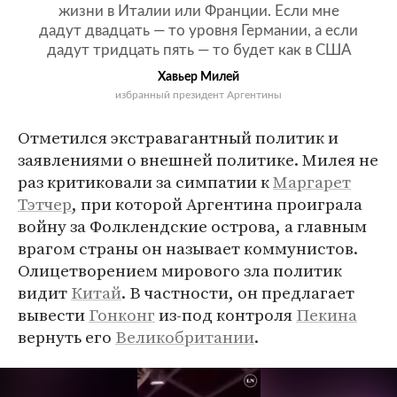
жизни в Италии или Франции. Если мне
дадут двадцать — то уровня Германии, а если
дадут тридцать пять — то будет как в США
Хавьер Милей
избранный президент Аргентины
Отметился экстравагантный политик и
заявлениями о внешней политике. Милея не
раз критиковали за симпатии к
Маргарет
Тэтчер
, при которой Аргентина проиграла
войну за Фолклендские острова, а главным
врагом страны он называет коммунистов.
Олицетворением мирового зла политик
видит
Китай
. В частности, он предлагает
вывести
Гонконг
из-под контроля
Пекина
вернуть его
Великобритании
.