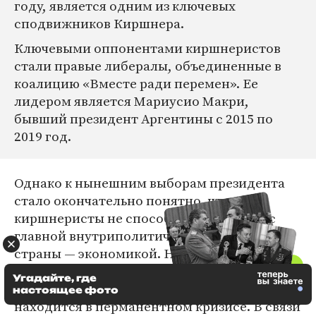
году, является одним из ключевых
сподвижников Киршнера.
Ключевыми оппонентами киршнеристов
стали правые либералы, объединенные в
коалицию «Вместе ради перемен». Ее
лидером является Мариусио Макри,
бывший президент Аргентины с 2015 по
2019 год.
Однако к нынешним выборам президента
стало окончательно понятно, что
киршнеристы не способны справиться с
главной внутриполитической проблемой
страны — экономикой. На протяжении
последних десятилетий страна не может
Угадайте, где
найти источник стабильного роста и
настоящее фото
находится в перманентном кризисе. В связи