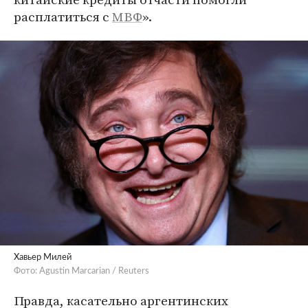
расплатиться с
МВФ
».
Хавьер Милей
Фото: Agustin Marcarian / Reuters
Правда, касательно аргентинских